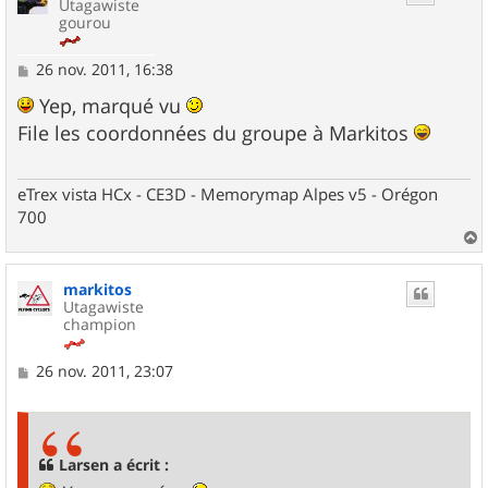
Utagawiste
gourou
M
26 nov. 2011, 16:38
e
s
Yep, marqué vu
s
File les coordonnées du groupe à Markitos
a
g
e
eTrex vista HCx - CE3D - Memorymap Alpes v5 - Orégon
700
a
u
markitos
t
Utagawiste
champion
M
26 nov. 2011, 23:07
e
s
s
a
g
Larsen a écrit :
e