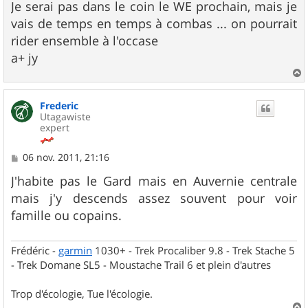
g
Je serai pas dans le coin le WE prochain, mais je
e
vais de temps en temps à combas ... on pourrait
rider ensemble à l'occase
a+ jy
a
u
Frederic
t
Utagawiste
expert
M
06 nov. 2011, 21:16
e
s
J'habite pas le Gard mais en Auvernie centrale
s
mais j'y descends assez souvent pour voir
a
g
famille ou copains.
e
Frédéric -
garmin
1030+ - Trek Procaliber 9.8 - Trek Stache 5
- Trek Domane SL5 - Moustache Trail 6 et plein d'autres
Trop d'écologie, Tue l'écologie.