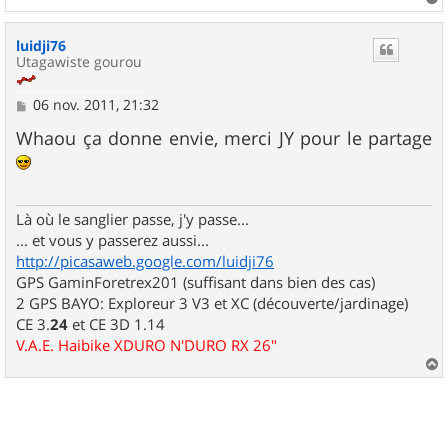
a
u
luidji76
t
Utagawiste gourou
M
06 nov. 2011, 21:32
e
s
Whaou ça donne envie, merci JY pour le partage
s
a
g
e
Là où le sanglier passe, j'y passe...
... et vous y passerez aussi...
http://picasaweb.google.com/luidji76
GPS GaminForetrex201 (suffisant dans bien des cas)
2 GPS BAYO: Exploreur 3 V3 et XC (découverte/jardinage)
CE 3.
24
et CE 3D 1.14
V.A.E. Haibike XDURO N'DURO RX 26"
a
u
t