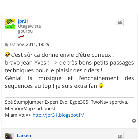
jpr31
Utagawiste
gourou
M
07 nov. 2011, 18:29
e
s
c'est sûr ça donne envie d'être curieux !
s
bravo Jean-Yves ! => de très bons petits passages
a
g
techniques pour le plaisir des riders !
e
Génial la musique et l'enchainement des
séquences au top ! je suis extra fan
Spé Stumpjumper Expert Evo, Egde305, TwoNav sportiva,
MemoryMap sud-ouest
Miam Vtt =>
http://jpr31.blogspot.fr/
a
u
Larsen
t