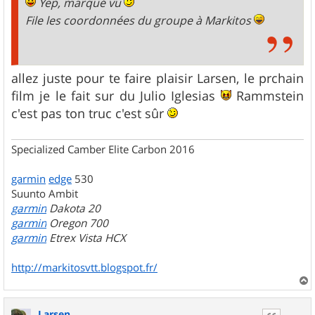
Yep, marqué vu
File les coordonnées du groupe à Markitos
allez juste pour te faire plaisir Larsen, le prchain
film je le fait sur du Julio Iglesias
Rammstein
c'est pas ton truc c'est sûr
Specialized Camber Elite Carbon 2016
garmin
edge
530
Suunto Ambit
garmin
Dakota 20
garmin
Oregon 700
garmin
Etrex Vista HCX
http://markitosvtt.blogspot.fr/
a
u
Larsen
t