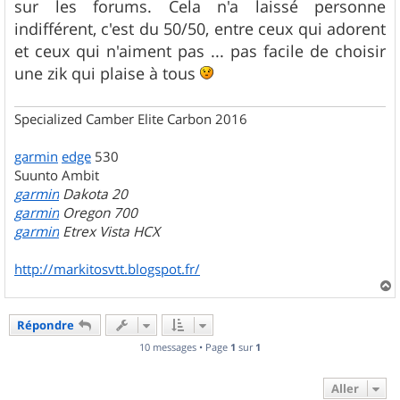
sur les forums. Cela n'a laissé personne
a
g
indifférent, c'est du 50/50, entre ceux qui adorent
e
et ceux qui n'aiment pas ... pas facile de choisir
une zik qui plaise à tous
Specialized Camber Elite Carbon 2016
garmin
edge
530
Suunto Ambit
garmin
Dakota 20
garmin
Oregon 700
garmin
Etrex Vista HCX
http://markitosvtt.blogspot.fr/
a
u
Répondre
t
10 messages • Page
1
sur
1
Aller