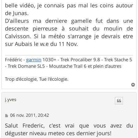
s
belle vidéo, je connais pas mal les coins autour
s
de Junas.
a
g
D'ailleurs ma derniere gamelle fut dans une
e
descente pierreuse à souhait du moulin de
Calvisson. Si la météo s'arrange je devrais etre
sur Aubais le w.e du 11 Nov.
Frédéric -
garmin
1030+ - Trek Procaliber 9.8 - Trek Stache 5
- Trek Domane SL5 - Moustache Trail 6 et plein d'autres
Trop d'écologie, Tue l'écologie.
a
u
j.yves
t
M
06 nov. 2011, 20:42
e
s
Salut Frederic, c'est vrai que vous avez du
s
déguster niveau meteo ces dernier jours!
a