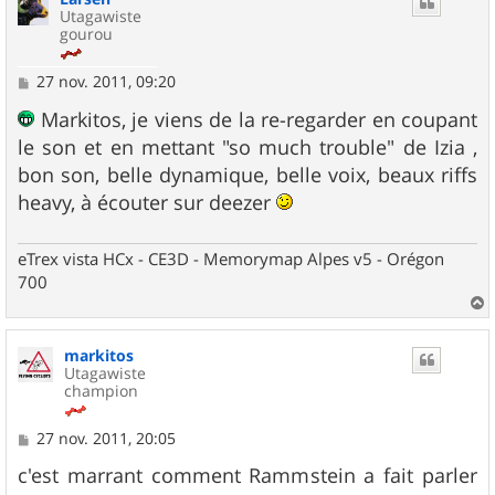
Utagawiste
gourou
M
27 nov. 2011, 09:20
e
s
Markitos, je viens de la re-regarder en coupant
s
le son et en mettant "so much trouble" de Izia ,
a
g
bon son, belle dynamique, belle voix, beaux riffs
e
heavy, à écouter sur deezer
eTrex vista HCx - CE3D - Memorymap Alpes v5 - Orégon
700
a
u
markitos
t
Utagawiste
champion
M
27 nov. 2011, 20:05
e
s
c'est marrant comment Rammstein a fait parler
s