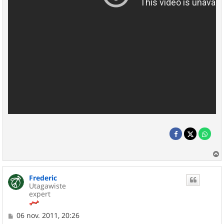
a
u
Frederic
t
Utagawiste
expert
M
06 nov. 2011, 20:26
e