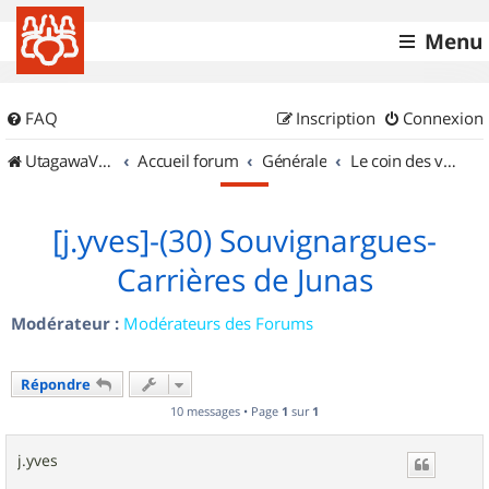
Menu
FAQ
Inscription
Connexion
UtagawaVTT (Randos VTT et VTTAE avec traces GPS)
Accueil forum
Générale
Le coin des vidéastes
[j.yves]-(30) Souvignargues-
Carrières de Junas
Modérateur :
Modérateurs des Forums
Répondre
10 messages • Page
1
sur
1
j.yves