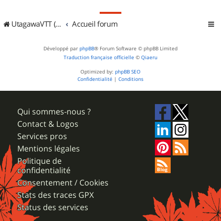
UtagawaVTT (Randos VTT et VTTAE avec traces GPS)
Accueil forum
Développé par
phpBB
® Forum Software © phpBB Limited
Traduction française officielle
©
Qiaeru
Optimized by:
phpBB SEO
Confidentialité
|
Conditions
Qui sommes-nous ?
Contact & Logos
Services pros
Mentions légales
Politique de
confidentialité
Consentement / Cookies
Stats des traces GPX
Status des services