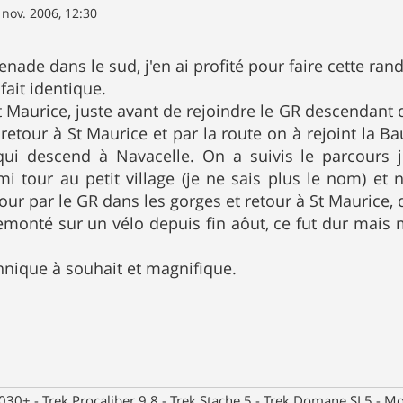
 nov. 2006, 12:30
nade dans le sud, j'en ai profité pour faire cette ran
fait identique.
t Maurice, juste avant de rejoindre le GR descendant 
 retour à St Maurice et par la route on à rejoint la B
 qui descend à Navacelle. On a suivis le parcours
i tour au petit village (je ne sais plus le nom) et 
tour par le GR dans les gorges et retour à St Maurice
 remonté sur un vélo depuis fin aôut, ce fut dur mai
hnique à souhait et magnifique.
30+ - Trek Procaliber 9.8 - Trek Stache 5 - Trek Domane SL5 - Mou