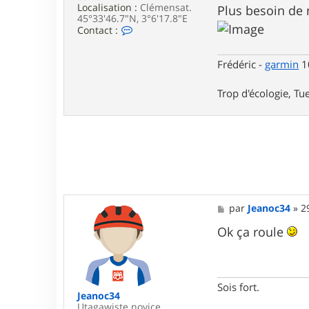
Localisation :
Clémensat.
Plus besoin de m
45°33'46.7"N, 3°6'17.8"E
C
Contact :
o
n
t
Frédéric -
garmin
10
a
c
Trop d'écologie, Tue
t
e
r
F
r
e
d
e
r
i
c
M
par
Jeanoc34
»
2
e
s
Ok ça roule
s
a
g
e
Sois fort.
Jeanoc34
Utagawiste novice