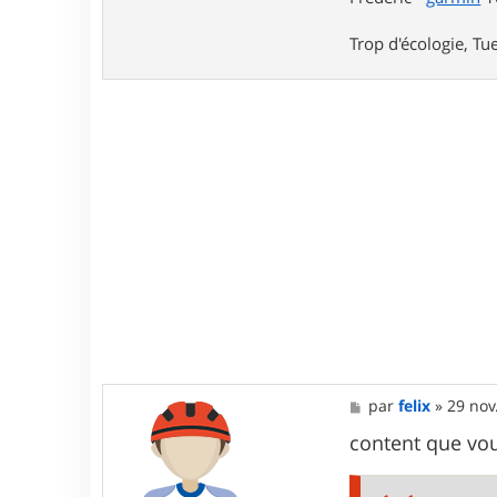
i
c
Trop d'écologie, Tue
M
par
felix
»
29 nov
e
s
content que vou
s
a
g