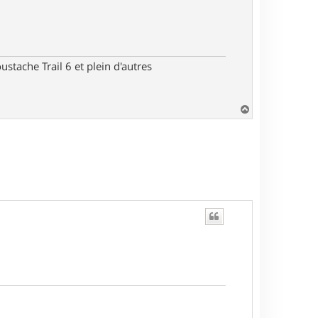
stache Trail 6 et plein d'autres
H
a
u
t