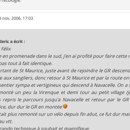
9 nov. 2006, 17:03
deric a écrit :
 Félix
e en promenade dans le sud, j'en ai profité pour faire cette 
pas tout à fait identique.
rtant de St Maurice, juste avant de rejoindre le GR descend
e aux sangliers, donc retour à St Maurice et par la route on 
sentier sympa et vertigineux qui descend à Navacelle. On a s
monté un peu la Virenque et demi tour au petit village (j
 repris le parcours jusqu'a Navacelle et retour par le GR
ce, dur dur le GR en montée
était plus remonté sur un vélo depuis fin aôut, ce fut dur m
au vtt.
 rando technique à souhait et magnifique.