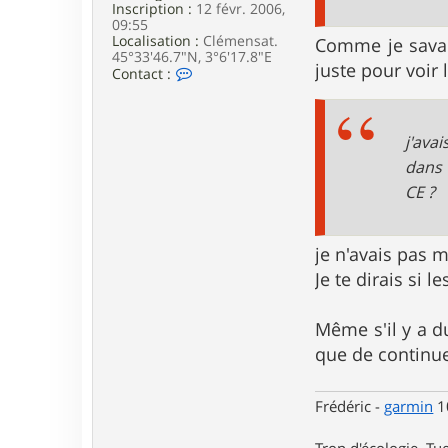
Inscription :
12 févr. 2006,
09:55
Localisation :
Clémensat.
Comme je savais
45°33'46.7"N, 3°6'17.8"E
juste pour voir 
C
Contact :
o
n
t
a
j'ava
c
dans 
t
e
CE ?
r
F
r
e
je n'avais pas m
d
Je te dirais si 
e
r
i
Même s'il y a du
c
que de continue
Frédéric -
garmin
10
Trop d'écologie, Tue