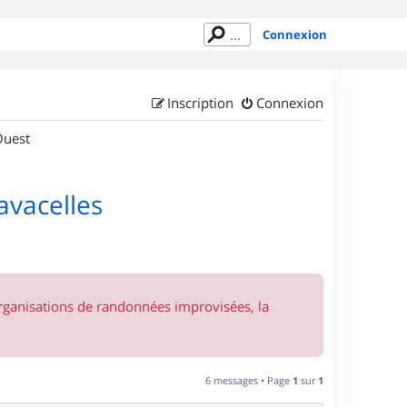
Connexion
Inscription
Connexion
Ouest
avacelles
organisations de randonnées improvisées, la
6 messages • Page
1
sur
1