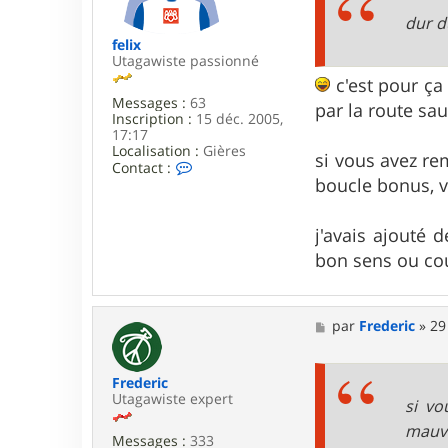
e
dur d
felix
Utagawiste passionné
c'est pour ça
Messages :
63
par la route sa
Inscription :
15 déc. 2005,
17:17
Localisation :
Gières
si vous avez re
C
Contact :
o
boucle bonus, v
n
t
a
j'avais ajouté 
c
bon sens ou cou
t
e
r
f
M
e
par
Frederic
»
29
e
l
s
i
s
x
Frederic
a
Utagawiste expert
g
si vo
e
mauva
Messages :
333