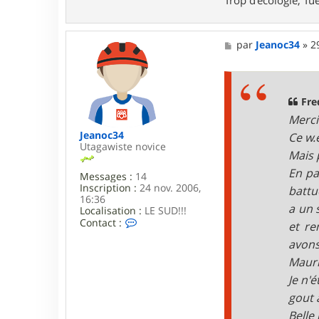
M
par
Jeanoc34
»
2
e
s
s
a
g
Fre
e
Merci
Jeanoc34
Ce w.
Utagawiste novice
Mais 
En pa
Messages :
14
Inscription :
24 nov. 2006,
battu
16:36
a un 
Localisation :
LE SUD!!!
C
Contact :
et re
o
avons
n
t
Mauri
a
c
Je n'
t
gout 
e
r
Belle