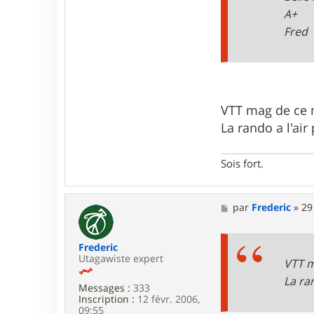
J
A+
e
a
Fred
n
o
c
3
4
VTT mag de ce m
La rando a l'air
Sois fort.
M
par
Frederic
»
29
e
s
s
Frederic
a
Utagawiste expert
g
VTT m
e
La ra
Messages :
333
Inscription :
12 févr. 2006,
09:55