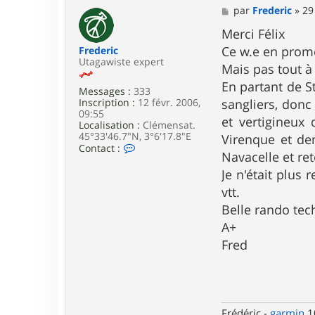
M
par
Frederic
»
29
e
s
Merci Félix
s
Ce w.e en prome
Frederic
a
Utagawiste expert
g
Mais pas tout à 
e
En partant de S
Messages :
333
Inscription :
12 févr. 2006,
sangliers, donc
09:55
et vertigineux
Localisation :
Clémensat.
45°33'46.7"N, 3°6'17.8"E
Virenque et dem
C
Contact :
Navacelle et re
o
n
Je n'était plus
t
vtt.
a
c
Belle rando tec
t
e
A+
r
Fred
F
r
e
d
e
r
Frédéric -
garmin
10