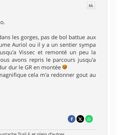
do.
dans les gorges, pas de bol battue aux
aume Auriol ou il y a un sentier sympa
 jusqu'a Vissec et remonté un peu la
nous avons repris le parcours jusqu'a
, dur dur le GR en montée
s magnifique cela m'a redonner gout au
stache Trail 6 et plein d'autres