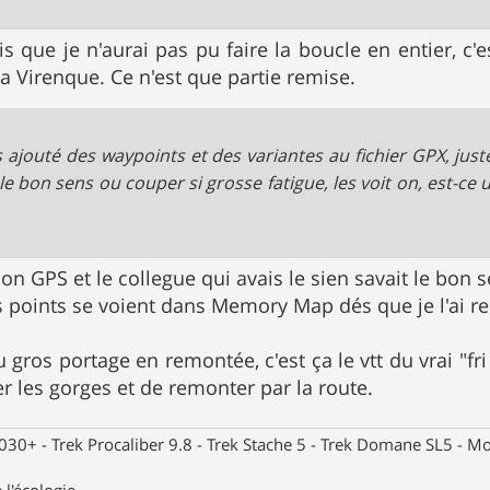
 que je n'aurai pas pu faire la boucle en entier, c'es
la Virenque. Ce n'est que partie remise.
is ajouté des waypoints et des variantes au fichier GPX, ju
le bon sens ou couper si grosse fatigue, les voit on, est-ce
on GPS et le collegue qui avais le sien savait le bon s
les points se voient dans Memory Map dés que je l'ai re
 gros portage en remontée, c'est ça le vtt du vrai "fri
r les gorges et de remonter par la route.
30+ - Trek Procaliber 9.8 - Trek Stache 5 - Trek Domane SL5 - Mou
 l'écologie.