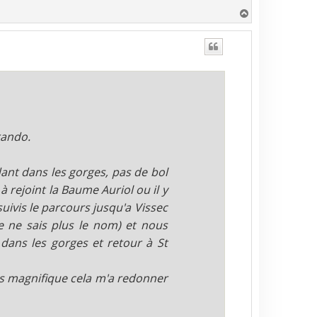
H
a
u
t
rando.
ant dans les gorges, pas de bol
à rejoint la Baume Auriol ou il y
uivis le parcours jusqu'a Vissec
e ne sais plus le nom) et nous
 dans les gorges et retour à St
ais magnifique cela m'a redonner