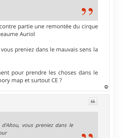
 contre partie une remontée du cirque
 Beaume Auriol
 vous preniez dans le mauvais sens la
ement pour prendre les choses dans le
emory map et surtout CE ?
H
a
u
t
'Altou, vous preniez dans le
our