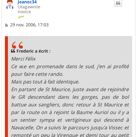
Jeanoc34
t
Utagawiste
novice
M
29 nov. 2006, 17:03
e
s
s
a
g
Frederic a écrit :
e
Merci Félix
Ce w.e en promenade dans le sud, j'en ai profité
pour faire cette rando.
Mais pas tout à fait identique.
En partant de St Maurice, juste avant de rejoindre
le GR descendant dans les gorges, pas de bol
battue aux sangliers, donc retour à St Maurice et
par la route on à rejoint la Baume Auriol ou il y a
un sentier sympa et vertigineux qui descend à
Navacelle. On a suivis le parcours jusqu'a Vissec et
remonté un peu la Virenque et demi tour au petit