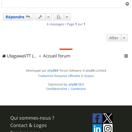
a
u
Répondre
t
6 messages • Page
1
sur
1
Aller
UtagawaVTT (Randos VTT et VTTAE avec traces GPS)
Accueil forum
Développé par
phpBB
® Forum Software © phpBB Limited
Traduction française officielle
©
Qiaeru
Optimized by:
phpBB SEO
Confidentialité
|
Conditions
Qui sommes-nous ?
Contact & Logos