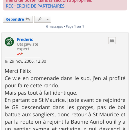
merci de poster dans la section appropriée.
RECHERCHE DE PARTENAIRES
Répondre
6 messages • Page
1
sur
1
Frederic
Utagawiste
expert
M
29 nov. 2006, 12:30
e
s
Merci Félix
s
Ce w.e en promenade dans le sud, j'en ai profité
a
g
pour faire cette rando.
e
Mais pas tout à fait identique.
En partant de St Maurice, juste avant de rejoindre
le GR descendant dans les gorges, pas de bol
battue aux sangliers, donc retour à St Maurice et
par la route on à rejoint la Baume Auriol ou il y a
un sentier sympa et vertigineux qui descend à