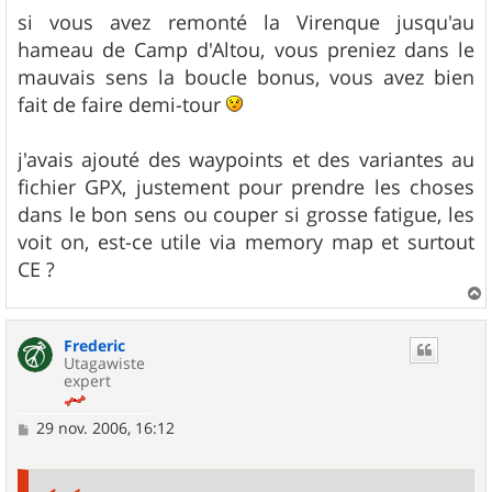
si vous avez remonté la Virenque jusqu'au
hameau de Camp d'Altou, vous preniez dans le
mauvais sens la boucle bonus, vous avez bien
fait de faire demi-tour
j'avais ajouté des waypoints et des variantes au
fichier GPX, justement pour prendre les choses
dans le bon sens ou couper si grosse fatigue, les
voit on, est-ce utile via memory map et surtout
CE ?
a
u
Frederic
t
Utagawiste
expert
M
29 nov. 2006, 16:12
e
s
s