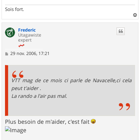
Sois fort.
a
u
Frederic
t
Utagawiste
expert
M
29 nov. 2006, 17:21
e
s
s
a
g
VTT mag de ce mois ci parle de Navacelle,ci cela
e
peut t'aider .
La rando a l'air pas mal.
Plus besoin de m'aider, c'est fait