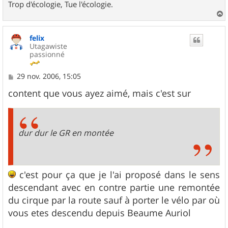
Trop d'écologie, Tue l'écologie.
a
u
felix
t
Utagawiste
passionné
M
29 nov. 2006, 15:05
e
s
content que vous ayez aimé, mais c'est sur
s
a
g
e
dur dur le GR en montée
c'est pour ça que je l'ai proposé dans le sens
descendant avec en contre partie une remontée
du cirque par la route sauf à porter le vélo par où
vous etes descendu depuis Beaume Auriol