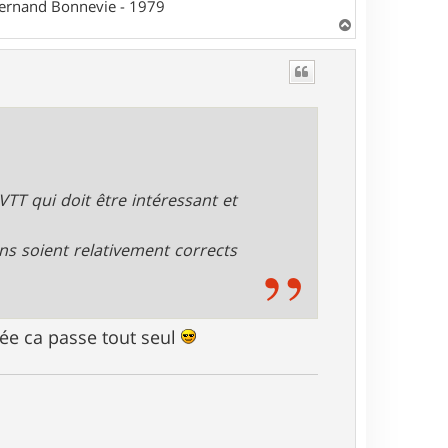
 Fernand Bonnevie - 1979
H
a
u
t
 VTT qui doit être intéressant et
ns soient relativement corrects
rnée ca passe tout seul