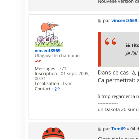
Nouvelle version 
i
t
o
f
M
par
vincent3569
6
e
.
s
9
s
a
g
Tito
e
vincent3569
Je l'
Utagawiste champion
Messages :
771
Dans ce cas là,
Inscription :
01 sept. 2005,
00:31
Ca permettrait 
Localisation :
Lyon
C
Contact :
o
à trop regarder la 
n
-------------
t
a
un Dakota 20 sur 
c
t
e
r
M
par
Tom69
»
04 d
v
e
i
s