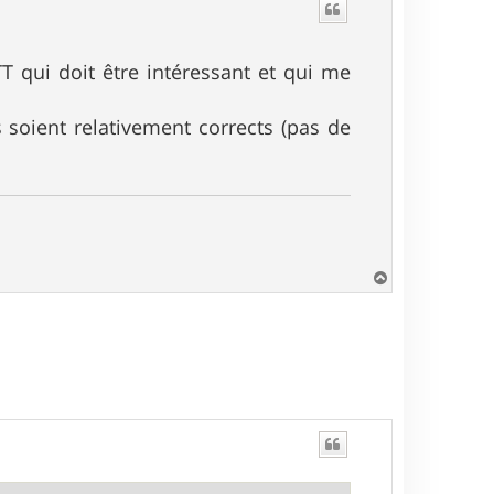
t
TT qui doit être intéressant et qui me
 soient relativement corrects (pas de
H
a
u
t