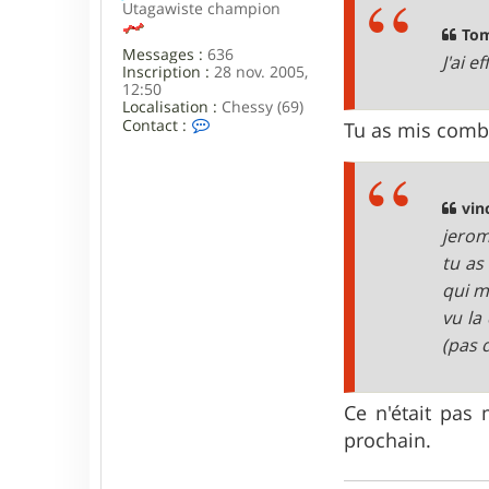
Utagawiste champion
a
t
g
Tom
3
e
5
Messages :
636
J'ai 
6
Inscription :
28 nov. 2005,
9
12:50
Localisation :
Chessy (69)
C
Contact :
Tu as mis combi
o
n
t
a
vin
c
t
jerom
e
tu as
r
j
qui m
e
r
vu la
o
(pas 
m
e
c
Ce n'était pas 
prochain.