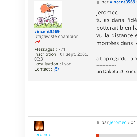
a
M
par
vincent3569
c
e
t
s
jeromec,
e
s
tu as dans l'id
r
a
T
g
botterait bien l
o
e
vincent3569
vu la distance 
m
Utagawiste champion
6
montées dans l
9
Messages :
771
Inscription :
01 sept. 2005,
à trop regarder la 
00:31
Localisation :
Lyon
-------------
C
Contact :
un Dakota 20 sur 
o
n
t
a
c
t
e
r
v
i
M
par
jeromec
»
04
n
e
c
s
e
jeromec
s
n