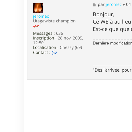
M
par
jeromec
»
04
e
s
Bonjour,
jeromec
s
Utagawiste champion
Ce WE à au lieu 
a
g
Est-ce que quel
e
Messages :
636
Inscription :
28 nov. 2005,
12:50
Dernière modificatio
Localisation :
Chessy (69)
C
Contact :
o
n
t
"Dès l'arrivée, po
a
c
t
e
r
j
e
r
o
m
e
c