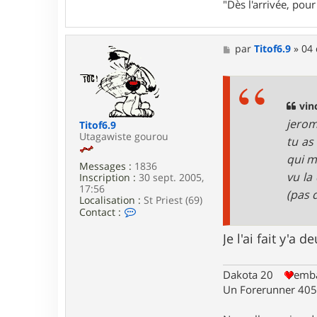
"Dès l'arrivée, po
M
par
Titof6.9
»
04 
e
s
s
a
g
vin
e
jerom
Titof6.9
Utagawiste gourou
tu as
qui m
Messages :
1836
vu la
Inscription :
30 sept. 2005,
17:56
(pas 
Localisation :
St Priest (69)
C
Contact :
o
n
Je l'ai fait y'a
t
a
c
Dakota 20
emba
t
Un Forerunner 405 
e
r
T