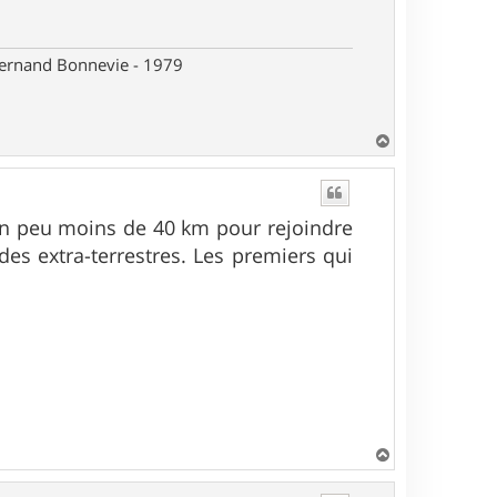
 Fernand Bonnevie - 1979
H
a
u
t
e. Un peu moins de 40 km pour rejoindre
 des extra-terrestres. Les premiers qui
H
a
u