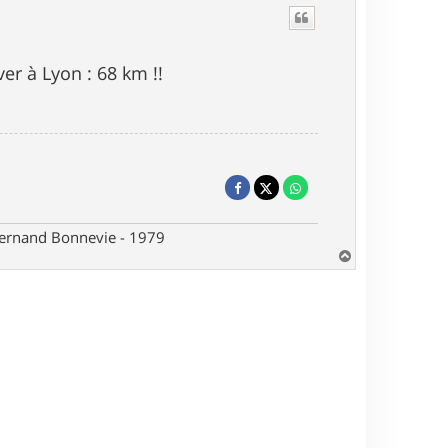
er à Lyon : 68 km !!
 Fernand Bonnevie - 1979
H
a
u
t