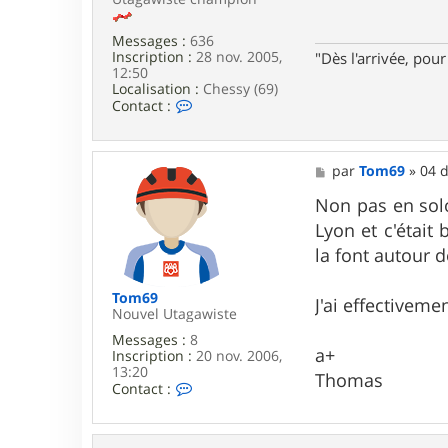
r
a
L
g
a
e
Messages :
636
r
Inscription :
28 nov. 2005,
"Dès l'arrivée, po
s
12:50
e
Localisation :
Chessy (69)
n
C
Contact :
o
n
t
a
M
par
Tom69
»
04 d
c
e
t
s
Non pas en solo 
e
s
Lyon et c'était 
r
a
j
g
la font autour d
e
e
r
o
Tom69
J'ai effectivem
m
Nouvel Utagawiste
e
Messages :
8
c
a+
Inscription :
20 nov. 2006,
13:20
Thomas
C
Contact :
o
n
t