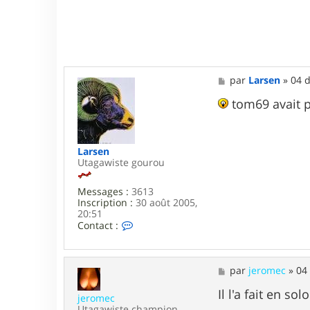
M
par
Larsen
»
04 d
e
s
tom69 avait p
s
a
g
e
Larsen
Utagawiste gourou
Messages :
3613
Inscription :
30 août 2005,
20:51
C
Contact :
o
n
t
a
M
par
jeromec
»
04
c
e
t
s
Il l'a fait en sol
jeromec
e
s
Utagawiste champion