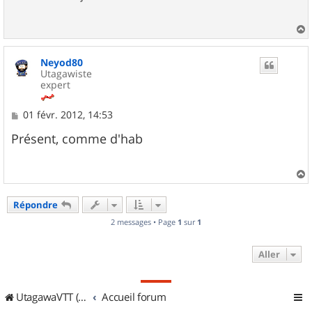
a
u
Neyod80
t
Utagawiste
expert
M
01 févr. 2012, 14:53
e
s
Présent, comme d'hab
s
a
g
e
a
u
Répondre
t
2 messages • Page
1
sur
1
Aller
UtagawaVTT (Randos VTT et VTTAE avec traces GPS)
Accueil forum