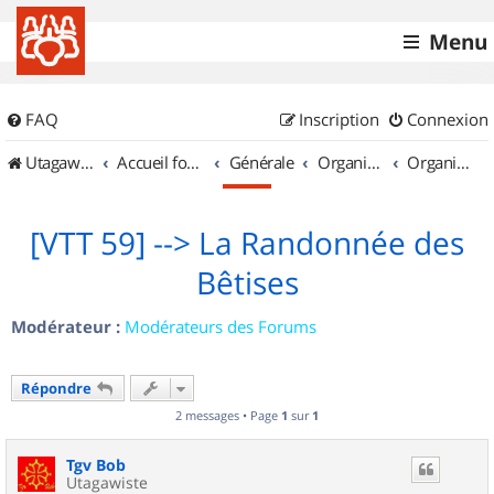
Menu
FAQ
Inscription
Connexion
UtagawaVTT (Randos VTT et VTTAE avec traces GPS)
Accueil forum
Générale
Organisation de sorties & Recherche de partenaires
Organisation de sorties en région Nord Pas de Calais
[VTT 59] --> La Randonnée des
Bêtises
Modérateur :
Modérateurs des Forums
Répondre
2 messages • Page
1
sur
1
Tgv Bob
Utagawiste