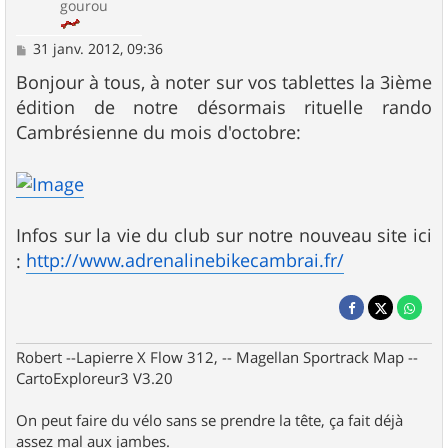
gourou
M
31 janv. 2012, 09:36
e
s
Bonjour à tous, à noter sur vos tablettes la 3ième
s
édition de notre désormais rituelle rando
a
g
Cambrésienne du mois d'octobre:
e
Infos sur la vie du club sur notre nouveau site ici
http://www.adrenalinebikecambrai.fr/
:
Robert --Lapierre X Flow 312, -- Magellan Sportrack Map --
CartoExploreur3 V3.20
On peut faire du vélo sans se prendre la tête, ça fait déjà
assez mal aux jambes.