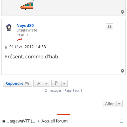
a
u
Neyod80
t
Utagawiste
expert
M
01 févr. 2012, 14:53
e
s
Présent, comme d'hab
s
a
g
e
a
u
Répondre
t
2 messages • Page
1
sur
1
Aller
UtagawaVTT (Randos VTT et VTTAE avec traces GPS)
Accueil forum