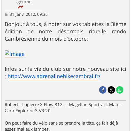
gourou
M
31 janv. 2012, 09:36
e
s
Bonjour à tous, à noter sur vos tablettes la 3ième
s
édition de notre désormais rituelle rando
a
g
Cambrésienne du mois d'octobre:
e
Infos sur la vie du club sur notre nouveau site ici
http://www.adrenalinebikecambrai.fr/
:
Robert --Lapierre X Flow 312, -- Magellan Sportrack Map --
CartoExploreur3 V3.20
On peut faire du vélo sans se prendre la tête, ça fait déjà
assez mal aux jambes.