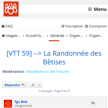
Menu
FAQ
Inscription
Connexion
UtagawaVTT (Randos VTT et VTTAE avec traces GPS)
Accueil forum
Générale
Organisation de sorties & Recherche de partenaires
Organisation de sorties en région Nord Pas de Calais
[VTT 59] --> La Randonnée des
Bêtises
Modérateur :
Modérateurs des Forums
Répondre
2 messages • Page
1
sur
1
Tgv Bob
Utagawiste