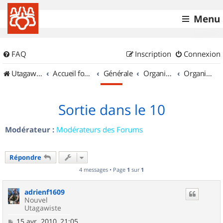
Menu
FAQ
Inscription
Connexion
UtagawaVTT (Randos VTT et VTTAE avec traces GPS)
Accueil forum
Générale
Organisation de sorties & Recherche de partenaires
Organisation de sorties en région Champagne Ardenne
Sortie dans le 10
Modérateur :
Modérateurs des Forums
Répondre
4 messages • Page
1
sur
1
adrienf1609
Nouvel
Utagawiste
M
15 avr. 2010, 21:05