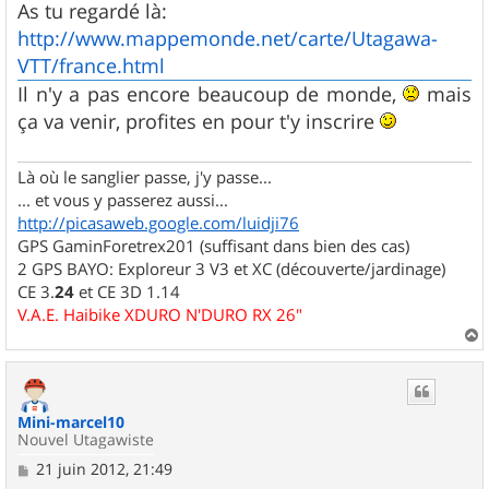
s
As tu regardé là:
s
http://www.mappemonde.net/carte/Utagawa-
a
g
VTT/france.html
e
Il n'y a pas encore beaucoup de monde,
mais
ça va venir, profites en pour t'y inscrire
Là où le sanglier passe, j'y passe...
... et vous y passerez aussi...
http://picasaweb.google.com/luidji76
GPS GaminForetrex201 (suffisant dans bien des cas)
2 GPS BAYO: Exploreur 3 V3 et XC (découverte/jardinage)
CE 3.
24
et CE 3D 1.14
V.A.E. Haibike XDURO N'DURO RX 26"
a
u
t
Mini-marcel10
Nouvel Utagawiste
M
21 juin 2012, 21:49
e