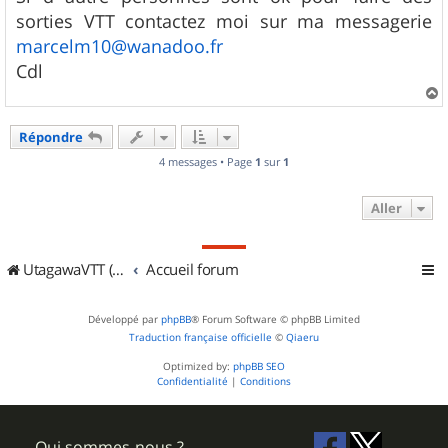
s
sorties VTT contactez moi sur ma messagerie
a
g
marcelm10@wanadoo.fr
e
Cdl
a
u
Répondre
t
4 messages • Page
1
sur
1
Aller
UtagawaVTT (Randos VTT et VTTAE avec traces GPS)
Accueil forum
Développé par
phpBB
® Forum Software © phpBB Limited
Traduction française officielle
©
Qiaeru
Optimized by:
phpBB SEO
Confidentialité
|
Conditions
Qui sommes-nous ?