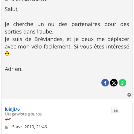
e
s
Salut,
s
a
g
Je cherche un ou des partenaires pour des
e
sorties dans l'aube.
Je suis de Bréviandes, et je peux me déplacer
avec mon vélo facilement. Si vous êtes intéressé
Adrien.
a
u
luidji76
t
Utagawiste gourou
M
15 avr. 2010, 21:46
e