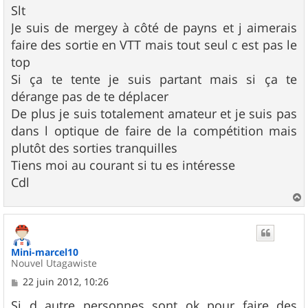
s
Slt
s
Je suis de mergey à côté de payns et j aimerais
a
g
faire des sortie en VTT mais tout seul c est pas le
e
top
Si ça te tente je suis partant mais si ça te
dérange pas de te déplacer
De plus je suis totalement amateur et je suis pas
dans l optique de faire de la compétition mais
plutôt des sorties tranquilles
Tiens moi au courant si tu es intéresse
Cdl
a
u
t
Mini-marcel10
Nouvel Utagawiste
M
22 juin 2012, 10:26
e
s
Si d autre personnes sont ok pour faire des