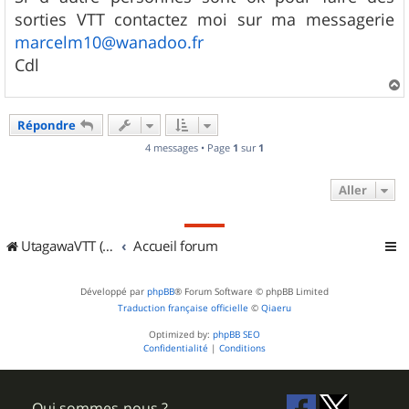
s
sorties VTT contactez moi sur ma messagerie
a
g
marcelm10@wanadoo.fr
e
Cdl
a
u
Répondre
t
4 messages • Page
1
sur
1
Aller
UtagawaVTT (Randos VTT et VTTAE avec traces GPS)
Accueil forum
Développé par
phpBB
® Forum Software © phpBB Limited
Traduction française officielle
©
Qiaeru
Optimized by:
phpBB SEO
Confidentialité
|
Conditions
Qui sommes-nous ?