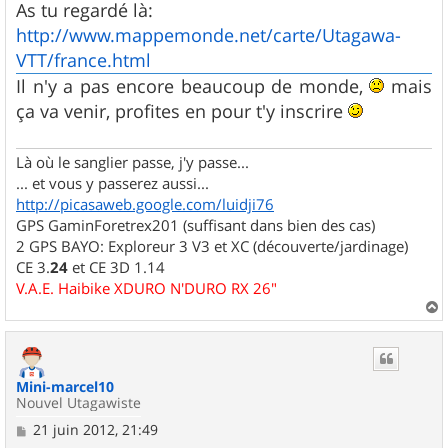
s
As tu regardé là:
s
http://www.mappemonde.net/carte/Utagawa-
a
g
VTT/france.html
e
Il n'y a pas encore beaucoup de monde,
mais
ça va venir, profites en pour t'y inscrire
Là où le sanglier passe, j'y passe...
... et vous y passerez aussi...
http://picasaweb.google.com/luidji76
GPS GaminForetrex201 (suffisant dans bien des cas)
2 GPS BAYO: Exploreur 3 V3 et XC (découverte/jardinage)
CE 3.
24
et CE 3D 1.14
V.A.E. Haibike XDURO N'DURO RX 26"
a
u
t
Mini-marcel10
Nouvel Utagawiste
M
21 juin 2012, 21:49
e