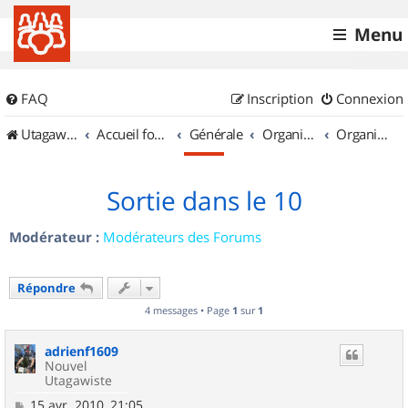
Menu
FAQ
Inscription
Connexion
UtagawaVTT (Randos VTT et VTTAE avec traces GPS)
Accueil forum
Générale
Organisation de sorties & Recherche de partenaires
Organisation de sorties en région Champagne Ardenne
Sortie dans le 10
Modérateur :
Modérateurs des Forums
Répondre
4 messages • Page
1
sur
1
adrienf1609
Nouvel
Utagawiste
M
15 avr. 2010, 21:05