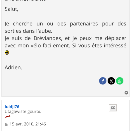
e
s
Salut,
s
a
g
Je cherche un ou des partenaires pour des
e
sorties dans l'aube.
Je suis de Bréviandes, et je peux me déplacer
avec mon vélo facilement. Si vous êtes intéressé
Adrien.
a
u
luidji76
t
Utagawiste gourou
M
15 avr. 2010, 21:46
e