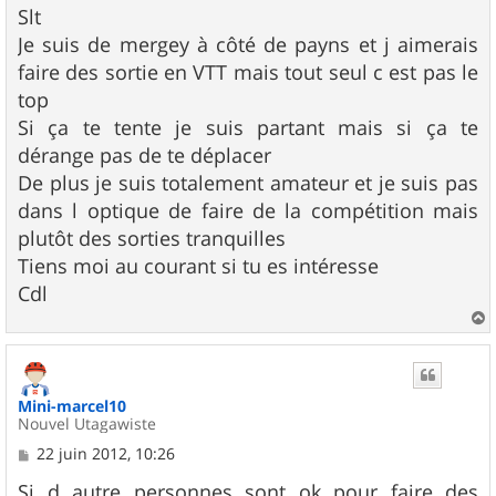
s
Slt
s
Je suis de mergey à côté de payns et j aimerais
a
g
faire des sortie en VTT mais tout seul c est pas le
e
top
Si ça te tente je suis partant mais si ça te
dérange pas de te déplacer
De plus je suis totalement amateur et je suis pas
dans l optique de faire de la compétition mais
plutôt des sorties tranquilles
Tiens moi au courant si tu es intéresse
Cdl
a
u
t
Mini-marcel10
Nouvel Utagawiste
M
22 juin 2012, 10:26
e
s
Si d autre personnes sont ok pour faire des