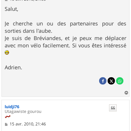
e
s
Salut,
s
a
g
Je cherche un ou des partenaires pour des
e
sorties dans l'aube.
Je suis de Bréviandes, et je peux me déplacer
avec mon vélo facilement. Si vous êtes intéressé
Adrien.
a
u
luidji76
t
Utagawiste gourou
M
15 avr. 2010, 21:46
e