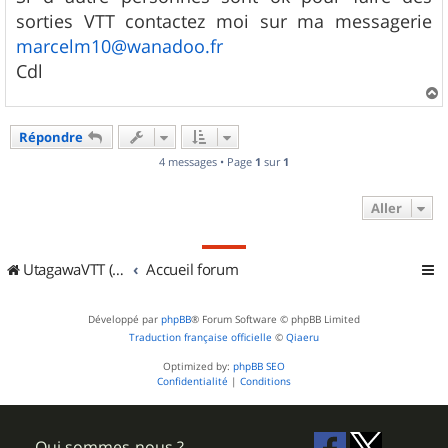
s
sorties VTT contactez moi sur ma messagerie
a
g
marcelm10@wanadoo.fr
e
Cdl
a
u
Répondre
t
4 messages • Page
1
sur
1
Aller
UtagawaVTT (Randos VTT et VTTAE avec traces GPS)
Accueil forum
Développé par
phpBB
® Forum Software © phpBB Limited
Traduction française officielle
©
Qiaeru
Optimized by:
phpBB SEO
Confidentialité
|
Conditions
Qui sommes-nous ?