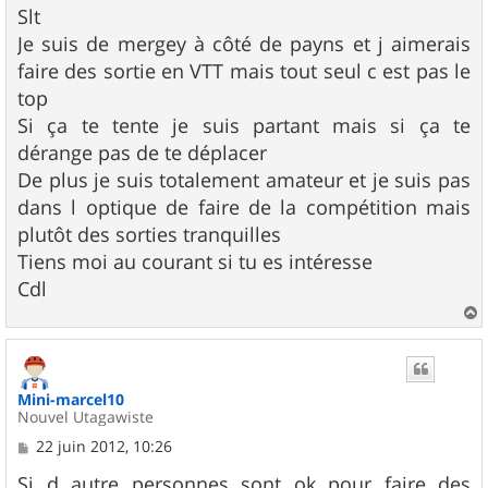
s
Slt
s
Je suis de mergey à côté de payns et j aimerais
a
g
faire des sortie en VTT mais tout seul c est pas le
e
top
Si ça te tente je suis partant mais si ça te
dérange pas de te déplacer
De plus je suis totalement amateur et je suis pas
dans l optique de faire de la compétition mais
plutôt des sorties tranquilles
Tiens moi au courant si tu es intéresse
Cdl
a
u
t
Mini-marcel10
Nouvel Utagawiste
M
22 juin 2012, 10:26
e
s
Si d autre personnes sont ok pour faire des