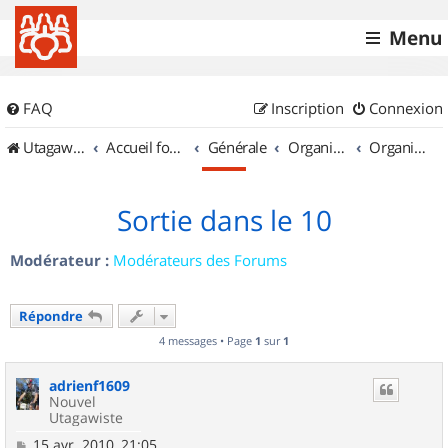
Menu
FAQ
Inscription
Connexion
UtagawaVTT (Randos VTT et VTTAE avec traces GPS)
Accueil forum
Générale
Organisation de sorties & Recherche de partenaires
Organisation de sorties en région Champagne Ardenne
Sortie dans le 10
Modérateur :
Modérateurs des Forums
Répondre
4 messages • Page
1
sur
1
adrienf1609
Nouvel
Utagawiste
M
15 avr. 2010, 21:05