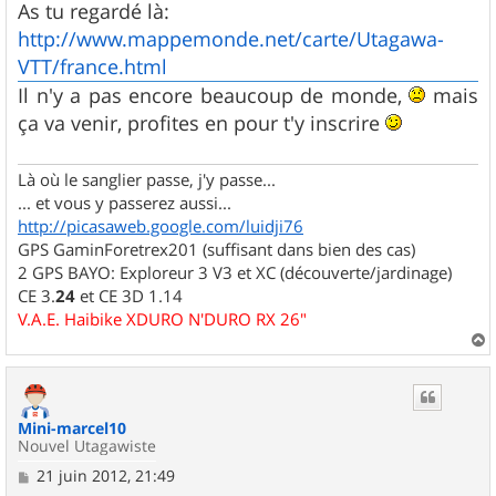
s
As tu regardé là:
s
http://www.mappemonde.net/carte/Utagawa-
a
g
VTT/france.html
e
Il n'y a pas encore beaucoup de monde,
mais
ça va venir, profites en pour t'y inscrire
Là où le sanglier passe, j'y passe...
... et vous y passerez aussi...
http://picasaweb.google.com/luidji76
GPS GaminForetrex201 (suffisant dans bien des cas)
2 GPS BAYO: Exploreur 3 V3 et XC (découverte/jardinage)
CE 3.
24
et CE 3D 1.14
V.A.E. Haibike XDURO N'DURO RX 26"
a
u
t
Mini-marcel10
Nouvel Utagawiste
M
21 juin 2012, 21:49
e