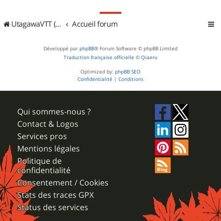
UtagawaVTT (Randos VTT et VTTAE avec traces GPS)
Accueil forum
Développé par
phpBB
® Forum Software © phpBB Limited
Traduction française officielle
©
Qiaeru
Optimized by:
phpBB SEO
Confidentialité
|
Conditions
Qui sommes-nous ?
Contact & Logos
Services pros
Mentions légales
Politique de
confidentialité
Consentement / Cookies
Stats des traces GPX
Status des services