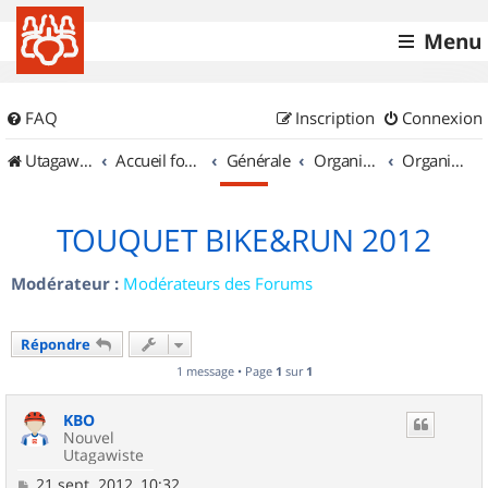
Menu
FAQ
Inscription
Connexion
UtagawaVTT (Randos VTT et VTTAE avec traces GPS)
Accueil forum
Générale
Organisation de sorties & Recherche de partenaires
Organisation de sorties en région Nord Pas de Calais
TOUQUET BIKE&RUN 2012
Modérateur :
Modérateurs des Forums
Répondre
1 message • Page
1
sur
1
KBO
Nouvel
Utagawiste
M
21 sept. 2012, 10:32