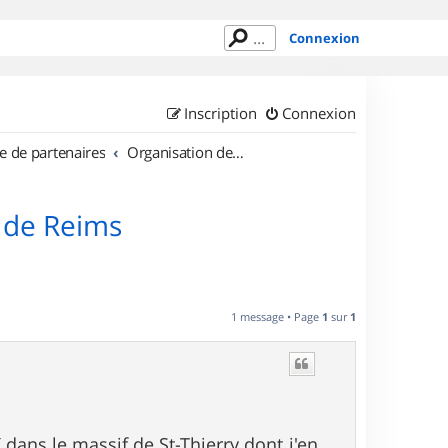
Connexion
Inscription
Connexion
e de partenaires
Organisation de sorties en région Champagne Ardenne
 de Reims
1 message • Page
1
sur
1
 dans le massif de St-Thierry dont j'en