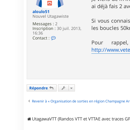
e
ai déjà fais 2 a
aloulo51
Nouvel Utagawiste
Si vous connais
Messages :
2
les boucles 50
Inscription :
30 juil. 2013,
16:36
C
Contact :
Pour rappe
o
n
http://www.vete
t
a
c
t
e
r
a
l
Répondre
o
u
l
Revenir à « Organisation de sorties en région Champagne A
o
5
1
UtagawaVTT (Randos VTT et VTTAE avec traces GP