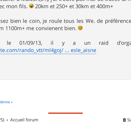
vec mon fils.
20km et 250+ et 30km et 400m+
sez bien le coin, je roule tous les We. de préféren
km 1100m+ me convienent bien.
l, le 01/09/13, il y a un raid d'org
te.com/rando_vtt/ml4goj/ ... esle_aisne
rdenne »
S)
Accueil forum
S