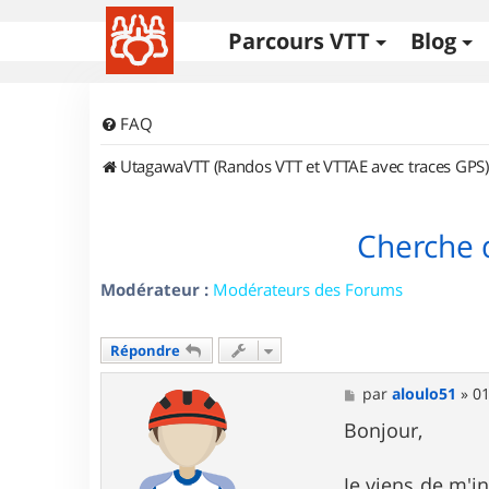
Parcours VTT
Blog
FAQ
UtagawaVTT (Randos VTT et VTTAE avec traces GPS)
Cherche 
Modérateur :
Modérateurs des Forums
Répondre
M
par
aloulo51
»
01
e
s
Bonjour,
s
a
g
Je viens de m'in