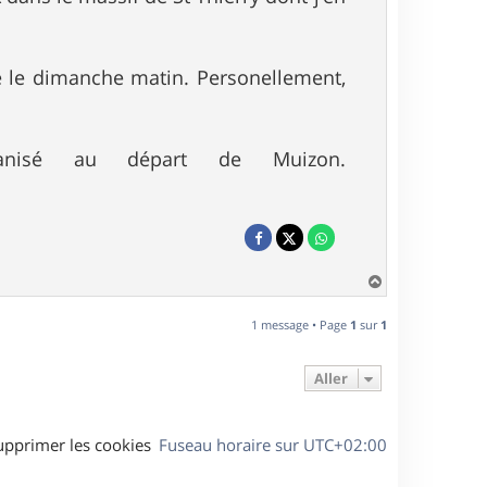
ce le dimanche matin. Personellement,
anisé au départ de Muizon.
H
a
u
1 message • Page
1
sur
1
t
Aller
upprimer les cookies
Fuseau horaire sur
UTC+02:00