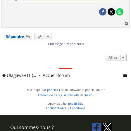
a
u
Répondre
t
1 message • Page
1
sur
1
Aller
UtagawaVTT (Randos VTT et VTTAE avec traces GPS)
Accueil forum
Développé par
phpBB
® Forum Software © phpBB Limited
Traduction française officielle
©
Qiaeru
Optimized by:
phpBB SEO
Confidentialité
|
Conditions
Qui sommes-nous ?