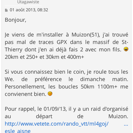
Utagawiste
M
01 août 2013, 08:32
e
s
Bonjour,
s
a
g
Je viens de m'installer à Muizon(51), j'ai trouvé
e
pas mal de traces GPX dans le massif de St-
Thierry dont j'en ai déjà fais 2 avec mon fils.
20km et 250+ et 30km et 400m+
Si vous connaissez bien le coin, je roule tous les
We. de préférence le dimanche matin.
Personellement, les boucles 50km 1100m+ me
convienent bien.
Pour rappel, le 01/09/13, il y a un raid d'organisé
au départ de Muizon.
http://www.vetete.com/rando_vtt/ml4goj/ ...
esle_aisne