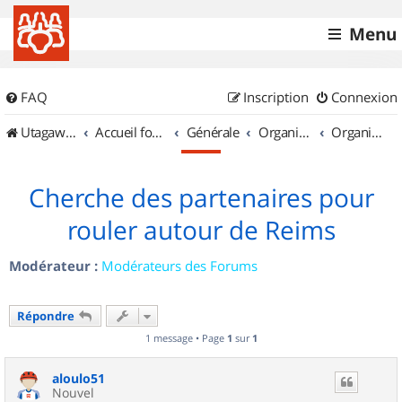
Menu
FAQ
Inscription
Connexion
UtagawaVTT (Randos VTT et VTTAE avec traces GPS)
Accueil forum
Générale
Organisation de sorties & Recherche de partenaires
Organisation de sorties en région Champagne Ardenne
Cherche des partenaires pour
rouler autour de Reims
Modérateur :
Modérateurs des Forums
Répondre
1 message • Page
1
sur
1
aloulo51
Nouvel