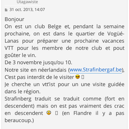
Utagawiste
M
31 oct. 2013, 14:07
e
s
Bonjour
s
On est un club Belge et, pendant la semaine
a
g
prochaine, on est dans le quartier de Vogüé-
e
Lanas pour préparer une prochaine vacances
VTT pour les membre de notre club et pout
goûter le vin.
De 3 novembre jusqu’ou 10.
www.Strafinbergaf.be
Notre site en néerlandais (
),
C’est pas interdit de le visiter

Je cherche un vtt’ist pour un une visite guidée
dans le région.
Strafinberg traduit se traduit comme (fort en
descendent) mais on est pas vraiment des crac
en descendent
 (en Flandre il y a pas
beraucoup.)