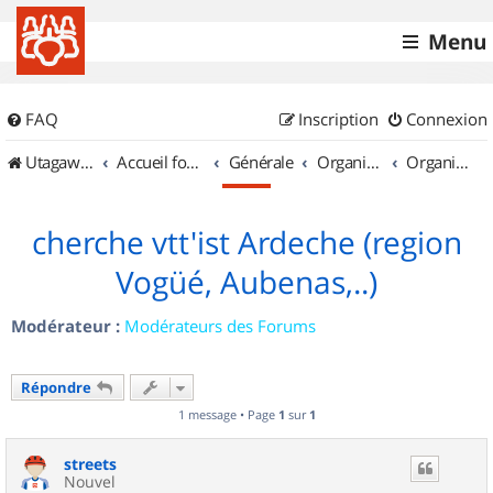
Menu
FAQ
Inscription
Connexion
UtagawaVTT (Randos VTT et VTTAE avec traces GPS)
Accueil forum
Générale
Organisation de sorties & Recherche de partenaires
Organisation de sorties en région Rhône Alpes
cherche vtt'ist Ardeche (region
Vogüé, Aubenas,..)
Modérateur :
Modérateurs des Forums
Répondre
1 message • Page
1
sur
1
streets
Nouvel