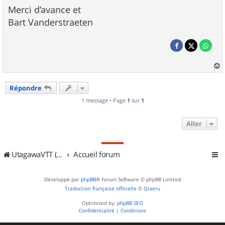
Merci d’avance et
Bart Vanderstraeten
a
u
Répondre
t
1 message • Page
1
sur
1
Aller
UtagawaVTT (Randos VTT et VTTAE avec traces GPS)
Accueil forum
Développé par
phpBB
® Forum Software © phpBB Limited
Traduction française officielle
©
Qiaeru
Optimized by:
phpBB SEO
Confidentialité
|
Conditions