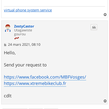
g
e
virtual phone system service
a
u
ZestyCastor
t
Utagawiste
gourou
M
24 mars 2021, 08:10
e
s
Hello,
s
a
g
Send your request to
e
https://www.facebook.com/MBFVosges/
https://www.xtremebikeclub.fr
cdlt
a
u