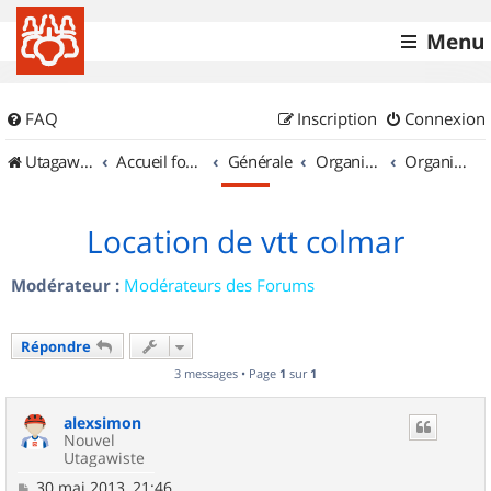
Menu
FAQ
Inscription
Connexion
UtagawaVTT (Randos VTT et VTTAE avec traces GPS)
Accueil forum
Générale
Organisation de sorties & Recherche de partenaires
Organisation de sorties en région Alsace
Location de vtt colmar
Modérateur :
Modérateurs des Forums
Répondre
3 messages • Page
1
sur
1
alexsimon
Nouvel
Utagawiste
M
30 mai 2013, 21:46