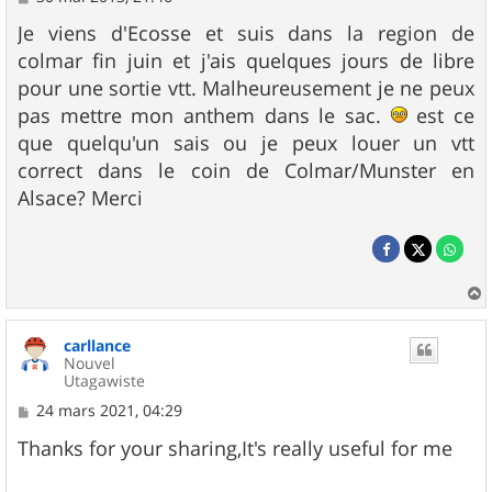
e
s
Je viens d'Ecosse et suis dans la region de
s
colmar fin juin et j'ais quelques jours de libre
a
g
pour une sortie vtt. Malheureusement je ne peux
e
pas mettre mon anthem dans le sac.
est ce
que quelqu'un sais ou je peux louer un vtt
correct dans le coin de Colmar/Munster en
Alsace? Merci
a
u
carllance
t
Nouvel
Utagawiste
M
24 mars 2021, 04:29
e
s
Thanks for your sharing,It's really useful for me
s
a