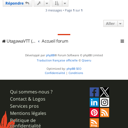
Répondre
t
3 messages • Page
1
sur
1
Aller
UtagawaVTT (Randos VTT et VTTAE avec traces GPS)
Accueil forum
Développé par
phpBB
® Forum Software © phpBB Limited
Traduction française officielle
©
Qiaeru
Optimized by:
phpBB SEO
Confidentialité
|
Conditions
Qui sommes-nous ?
Contact & Logos
Services pros
Mentions légales
Politique de
confidentialité