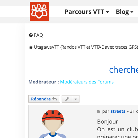
Parcours VTT
Blog
FAQ
UtagawaVTT (Randos VTT et VTTAE avec traces GPS)
cherche
Modérateur :
Modérateurs des Forums
Répondre
M
par
streets
»
31 
e
s
Bonjour
s
On est un club
a
g
préparer une pr