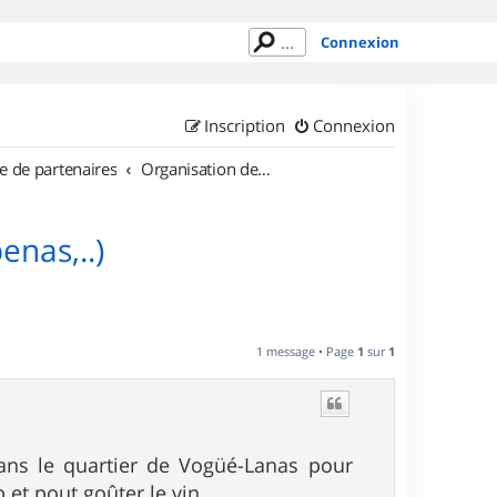
Connexion
Inscription
Connexion
e de partenaires
Organisation de sorties en région Rhône Alpes
enas,..)
1 message • Page
1
sur
1
ans le quartier de Vogüé-Lanas pour
et pout goûter le vin.