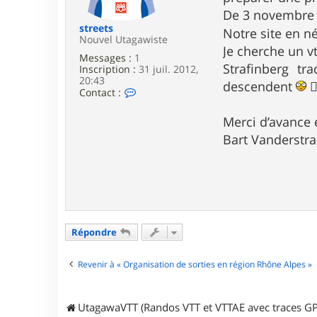
e
De 3 novembre 
streets
Notre site en né
Nouvel Utagawiste
Je cherche un vt
Messages :
1
Strafinberg t
Inscription :
31 juil. 2012,
20:43
descendent

C
Contact :
o
n
Merci d’avance 
t
a
Bart Vanderstr
c
t
e
r
s
t
r
e
Répondre
e
t
s
Revenir à « Organisation de sorties en région Rhône Alpes »
UtagawaVTT (Randos VTT et VTTAE avec traces GP