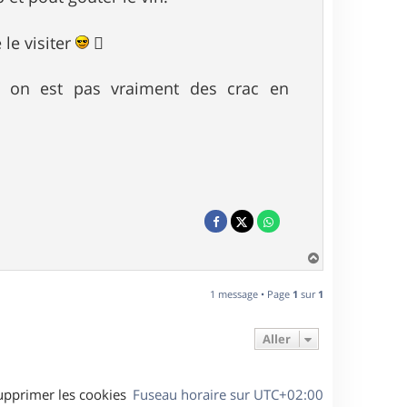
e le visiter

is on est pas vraiment des crac en
H
a
u
1 message • Page
1
sur
1
t
Aller
upprimer les cookies
Fuseau horaire sur
UTC+02:00