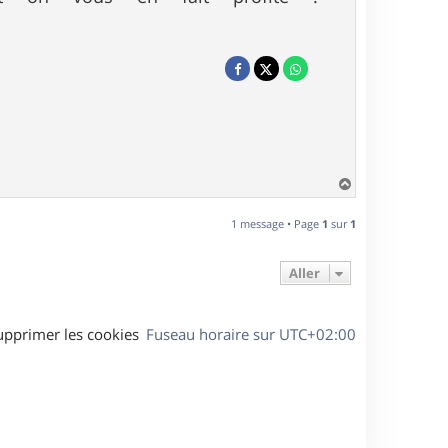
H
a
u
1 message • Page
1
sur
1
t
Aller
upprimer les cookies
Fuseau horaire sur
UTC+02:00