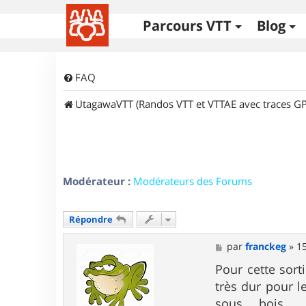
Parcours VTT
Blog
FAQ
UtagawaVTT (Randos VTT et VTTAE avec traces GP
Modérateur :
Modérateurs des Forums
Répondre
M
par
franckeg
»
15
e
s
Pour cette sort
s
très dur pour l
a
g
sous bois ,