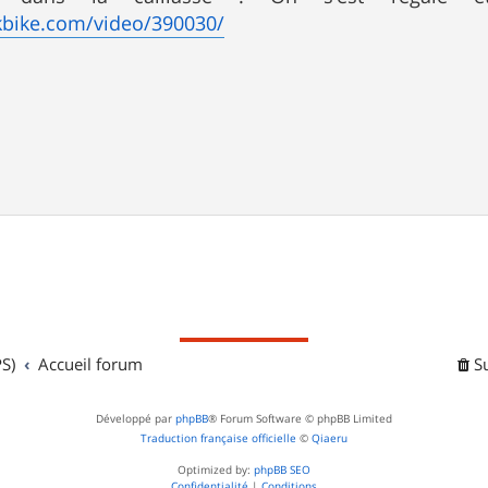
kbike.com/video/390030/
S)
Accueil forum
S
Développé par
phpBB
® Forum Software © phpBB Limited
Traduction française officielle
©
Qiaeru
Optimized by:
phpBB SEO
Confidentialité
|
Conditions