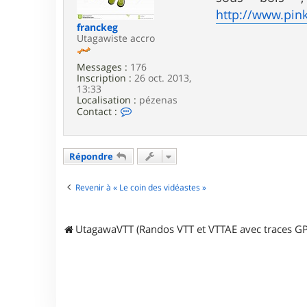
e
http://www.pin
franckeg
Utagawiste accro
Messages :
176
Inscription :
26 oct. 2013,
13:33
Localisation :
pézenas
C
Contact :
o
n
t
a
Répondre
c
t
e
Revenir à « Le coin des vidéastes »
r
f
r
UtagawaVTT (Randos VTT et VTTAE avec traces GP
a
n
c
k
e
g