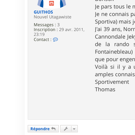
e
Je pars tous le
GUITHOS
Je ne connais p
Nouvel Utagawiste
Sportiva) mais 
Messages :
3
J'ai 39 ans, No
Inscription :
29 avr. 2011,
23:19
Cannondale Jeky
C
Contact :
de la rando s
o
n
Fontainebleau) 
t
a
que pour engen
c
Voilà si il y a
t
e
amples connais
r
Sportivement
G
U
Thomas
I
T
H
O
S
Répondre