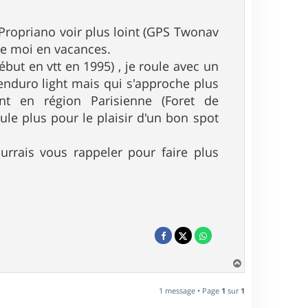
 Propriano voir plus loint (GPS Twonav
me moi en vacances.
but en vtt en 1995) , je roule avec un
enduro light mais qui s'approche plus
nt en région Parisienne (Foret de
le plus pour le plaisir d'un bon spot
ourrais vous rappeler pour faire plus
H
a
u
1 message • Page
1
sur
1
t