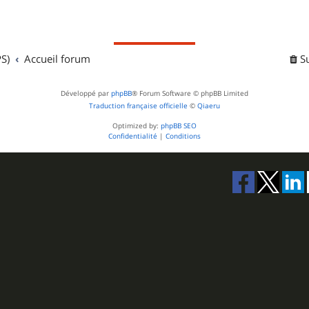
S)
Accueil forum
S
Développé par
phpBB
® Forum Software © phpBB Limited
Traduction française officielle
©
Qiaeru
Optimized by:
phpBB SEO
Confidentialité
|
Conditions