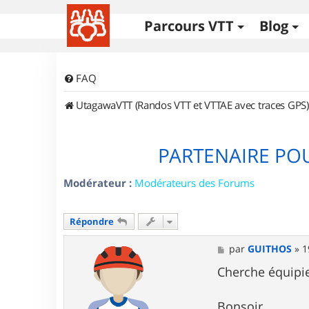
Parcours VTT
Blog
FAQ
UtagawaVTT (Randos VTT et VTTAE avec traces GPS)
PARTENAIRE PO
Modérateur :
Modérateurs des Forums
Répondre
M
par
GUITHOS
»
1
e
s
Cherche équipie
s
a
g
Bonsoir