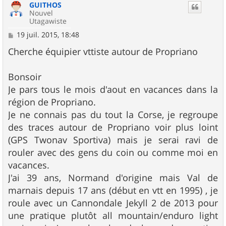
GUITHOS
Nouvel
Utagawiste
M
19 juil. 2015, 18:48
e
s
Cherche équipier vttiste autour de Propriano
s
a
g
Bonsoir
e
Je pars tous le mois d'aout en vacances dans la
région de Propriano.
Je ne connais pas du tout la Corse, je regroupe
des traces autour de Propriano voir plus loint
(GPS Twonav Sportiva) mais je serai ravi de
rouler avec des gens du coin ou comme moi en
vacances.
J'ai 39 ans, Normand d'origine mais Val de
marnais depuis 17 ans (début en vtt en 1995) , je
roule avec un Cannondale Jekyll 2 de 2013 pour
une pratique plutôt all mountain/enduro light