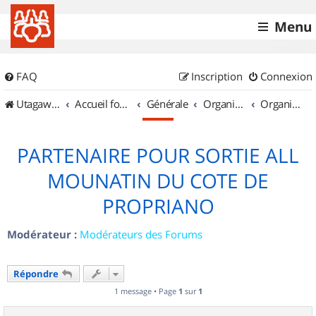
Menu
FAQ
Inscription
Connexion
UtagawaVTT (Randos VTT et VTTAE avec traces GPS)
Accueil forum
Générale
Organisation de sorties & Recherche de partenaires
Organisation de sorties en région Corse
PARTENAIRE POUR SORTIE ALL
MOUNATIN DU COTE DE
PROPRIANO
Modérateur :
Modérateurs des Forums
Répondre
1 message • Page
1
sur
1