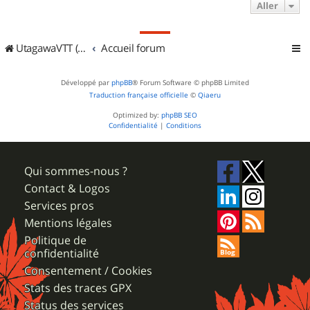
Aller
UtagawaVTT (Randos VTT et VTTAE avec traces GPS)
Accueil forum
Développé par
phpBB
® Forum Software © phpBB Limited
Traduction française officielle
©
Qiaeru
Optimized by:
phpBB SEO
Confidentialité
|
Conditions
Qui sommes-nous ?
Contact & Logos
Services pros
Mentions légales
Politique de
confidentialité
Consentement / Cookies
Stats des traces GPX
Status des services