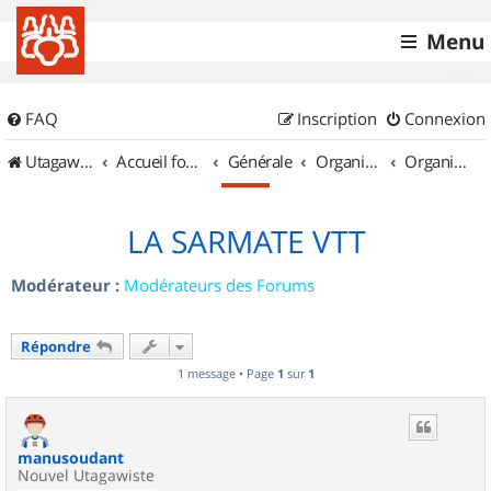
Menu
FAQ
Inscription
Connexion
UtagawaVTT (Randos VTT et VTTAE avec traces GPS)
Accueil forum
Générale
Organisation de sorties & Recherche de partenaires
Organisation de sorties en région Champagne Ardenne
LA SARMATE VTT
Modérateur :
Modérateurs des Forums
Répondre
1 message • Page
1
sur
1
manusoudant
Nouvel Utagawiste