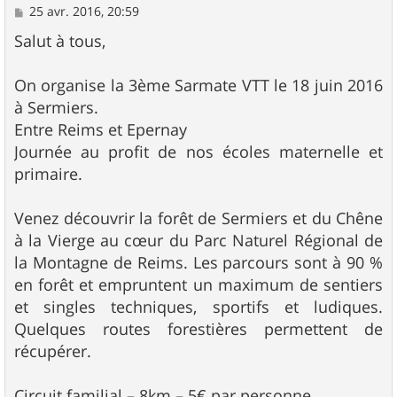
M
25 avr. 2016, 20:59
e
s
Salut à tous,
s
a
g
On organise la 3ème Sarmate VTT le 18 juin 2016
e
à Sermiers.
Entre Reims et Epernay
Journée au profit de nos écoles maternelle et
primaire.
Venez découvrir la forêt de Sermiers et du Chêne
à la Vierge au cœur du Parc Naturel Régional de
la Montagne de Reims. Les parcours sont à 90 %
en forêt et empruntent un maximum de sentiers
et singles techniques, sportifs et ludiques.
Quelques routes forestières permettent de
récupérer.
Circuit familial – 8km – 5€ par personne