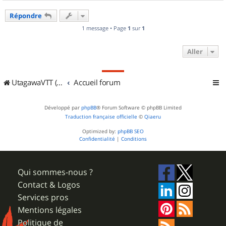
a
u
Répondre
t
1 message • Page
1
sur
1
Aller
UtagawaVTT (Randos VTT et VTTAE avec traces GPS)
Accueil forum
Développé par
phpBB
® Forum Software © phpBB Limited
Traduction française officielle
©
Qiaeru
Optimized by:
phpBB SEO
Confidentialité
|
Conditions
Qui sommes-nous ?
Contact & Logos
Services pros
Mentions légales
Politique de