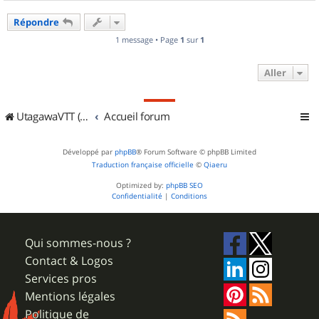
a
u
Répondre
t
1 message • Page
1
sur
1
Aller
UtagawaVTT (Randos VTT et VTTAE avec traces GPS)
Accueil forum
Développé par
phpBB
® Forum Software © phpBB Limited
Traduction française officielle
©
Qiaeru
Optimized by:
phpBB SEO
Confidentialité
|
Conditions
Qui sommes-nous ?
Contact & Logos
Services pros
Mentions légales
Politique de