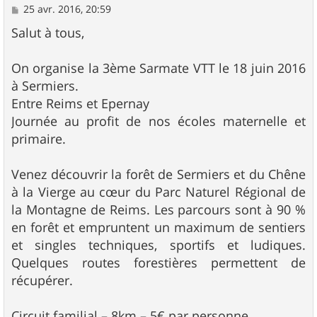
M
25 avr. 2016, 20:59
e
s
Salut à tous,
s
a
g
On organise la 3ème Sarmate VTT le 18 juin 2016
e
à Sermiers.
Entre Reims et Epernay
Journée au profit de nos écoles maternelle et
primaire.
Venez découvrir la forêt de Sermiers et du Chêne
à la Vierge au cœur du Parc Naturel Régional de
la Montagne de Reims. Les parcours sont à 90 %
en forêt et empruntent un maximum de sentiers
et singles techniques, sportifs et ludiques.
Quelques routes forestières permettent de
récupérer.
Circuit familial – 8km – 5€ par personne