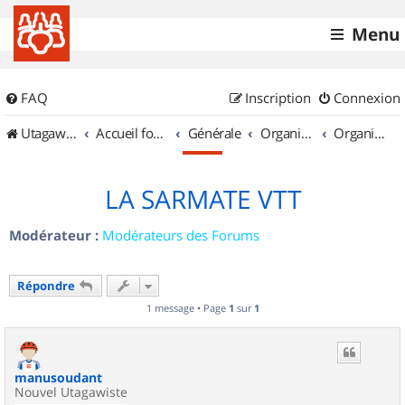
Menu
FAQ
Inscription
Connexion
UtagawaVTT (Randos VTT et VTTAE avec traces GPS)
Accueil forum
Générale
Organisation de sorties & Recherche de partenaires
Organisation de sorties en région Champagne Ardenne
LA SARMATE VTT
Modérateur :
Modérateurs des Forums
Répondre
1 message • Page
1
sur
1
manusoudant
Nouvel Utagawiste