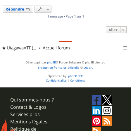
a
u
Répondre
t
1 message • Page
1
sur
1
Aller
UtagawaVTT (Randos VTT et VTTAE avec traces GPS)
Accueil forum
Développé par
phpBB
® Forum Software © phpBB Limited
Traduction française officielle
©
Qiaeru
Optimized by:
phpBB SEO
Confidentialité
|
Conditions
Qui sommes-nous ?
Contact & Logos
Services pros
Mentions légales
Politique de