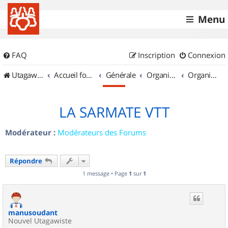
Menu
FAQ
Inscription
Connexion
UtagawaVTT (Randos VTT et VTTAE avec traces GPS)
Accueil forum
Générale
Organisation de sorties & Recherche de partenaires
Organisation de sorties en région Champagne Ardenne
LA SARMATE VTT
Modérateur :
Modérateurs des Forums
Répondre
1 message • Page
1
sur
1
manusoudant
Nouvel Utagawiste