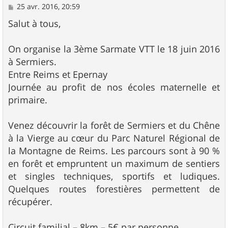
M
25 avr. 2016, 20:59
e
s
Salut à tous,
s
a
g
On organise la 3ème Sarmate VTT le 18 juin 2016
e
à Sermiers.
Entre Reims et Epernay
Journée au profit de nos écoles maternelle et
primaire.
Venez découvrir la forêt de Sermiers et du Chêne
à la Vierge au cœur du Parc Naturel Régional de
la Montagne de Reims. Les parcours sont à 90 %
en forêt et empruntent un maximum de sentiers
et singles techniques, sportifs et ludiques.
Quelques routes forestières permettent de
récupérer.
Circuit familial – 8km – 5€ par personne