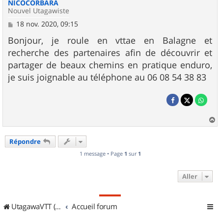
NICOCORBARA
Nouvel Utagawiste
M
18 nov. 2020, 09:15
e
s
Bonjour, je roule en vttae en Balagne et
s
recherche des partenaires afin de découvrir et
a
g
partager de beaux chemins en pratique enduro,
e
je suis joignable au téléphone au 06 08 54 38 83
a
u
Répondre
t
1 message • Page
1
sur
1
Aller
UtagawaVTT (Randos VTT et VTTAE avec traces GPS)
Accueil forum