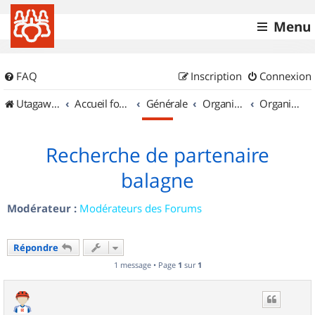
Menu
FAQ
Inscription
Connexion
UtagawaVTT (Randos VTT et VTTAE avec traces GPS)
Accueil forum
Générale
Organisation de sorties & Recherche de partenaires
Organisation de sorties en région Corse
Recherche de partenaire
balagne
Modérateur :
Modérateurs des Forums
Répondre
1 message • Page
1
sur
1