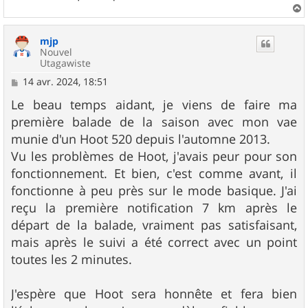
a
u
mjp
t
Nouvel
Utagawiste
M
14 avr. 2024, 18:51
e
s
Le beau temps aidant, je viens de faire ma
s
première balade de la saison avec mon vae
a
g
munie d'un Hoot 520 depuis l'automne 2013.
e
Vu les problèmes de Hoot, j'avais peur pour son
fonctionnement. Et bien, c'est comme avant, il
fonctionne à peu près sur le mode basique. J'ai
reçu la première notification 7 km après le
départ de la balade, vraiment pas satisfaisant,
mais après le suivi a été correct avec un point
toutes les 2 minutes.
J'espère que Hoot sera honnête et fera bien