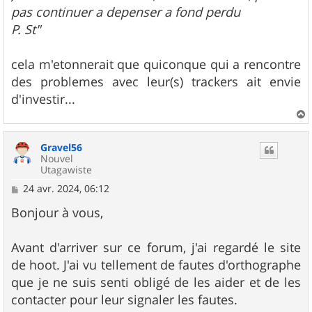
pas continuer a depenser a fond perdu
P. St"
cela m'etonnerait que quiconque qui a rencontre
des problemes avec leur(s) trackers ait envie
d'investir...
a
u
Gravel56
t
Nouvel
Utagawiste
M
24 avr. 2024, 06:12
e
s
Bonjour à vous,
s
a
g
Avant d'arriver sur ce forum, j'ai regardé le site
e
de hoot. J'ai vu tellement de fautes d'orthographe
que je ne suis senti obligé de les aider et de les
contacter pour leur signaler les fautes.