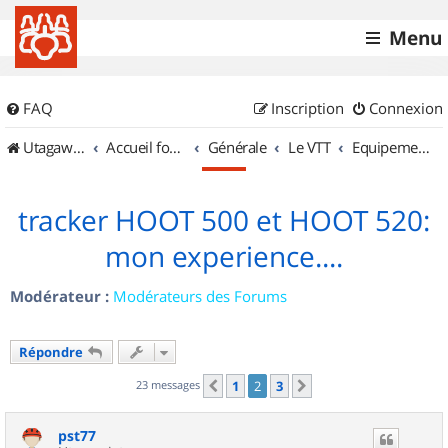
Menu
FAQ
Inscription
Connexion
UtagawaVTT (Randos VTT et VTTAE avec traces GPS)
Accueil forum
Générale
Le VTT
Equipements et Accessoires
tracker HOOT 500 et HOOT 520:
mon experience....
Modérateur :
Modérateurs des Forums
Répondre
23 messages
1
2
3
Précédent
Suivant
pst77