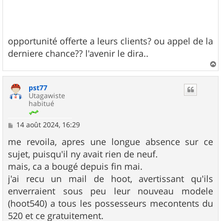
opportunité offerte a leurs clients? ou appel de la
derniere chance?? l'avenir le dira..
a
u
pst77
t
Utagawiste
habitué
M
14 août 2024, 16:29
e
s
me revoila, apres une longue absence sur ce
s
sujet, puisqu'il ny avait rien de neuf.
a
g
mais, ca a bougé depuis fin mai.
e
j'ai recu un mail de hoot, avertissant qu'ils
enverraient sous peu leur nouveau modele
(hoot540) a tous les possesseurs mecontents du
520 et ce gratuitement.