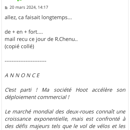
M
20 mars 2024, 14:17
e
s
allez, ca faisait longtemps...
s
a
g
de + en + fort....
e
mail recu ce jour de R.Chenu..
(copié collé)
------------------------
A N N O N C E
C’est parti ! Ma société Hoot accélère son
déploiement commercial !
Le marché mondial des deux-roues connaît une
croissance exponentielle, mais est confronté à
des défis majeurs tels que le vol de vélos et les