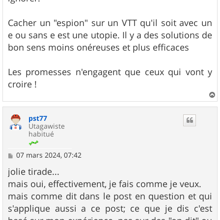
Cacher un "espion" sur un VTT qu'il soit avec un
e ou sans e est une utopie. Il y a des solutions de
bon sens moins onéreuses et plus efficaces
Les promesses n'engagent que ceux qui vont y
croire !
a
u
pst77
t
Utagawiste
habitué
M
07 mars 2024, 07:42
e
s
jolie tirade...
s
mais oui, effectivement, je fais comme je veux.
a
g
mais comme dit dans le post en question et qui
e
s'applique aussi a ce post; ce que je dis c'est