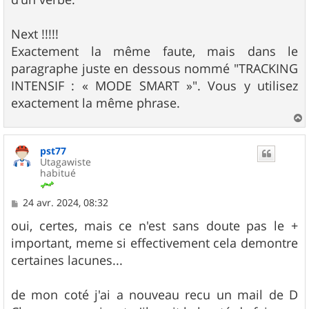
Next !!!!!
Exactement la même faute, mais dans le
paragraphe juste en dessous nommé "TRACKING
INTENSIF : « MODE SMART »". Vous y utilisez
exactement la même phrase.
a
u
pst77
t
Utagawiste
habitué
M
24 avr. 2024, 08:32
e
s
oui, certes, mais ce n'est sans doute pas le +
s
important, meme si effectivement cela demontre
a
g
certaines lacunes...
e
de mon coté j'ai a nouveau recu un mail de D