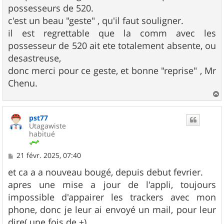
possesseurs de 520.
c'est un beau "geste" , qu'il faut souligner.
il est regrettable que la comm avec les
possesseur de 520 ait ete totalement absente, ou
desastreuse,
donc merci pour ce geste, et bonne "reprise" , Mr
Chenu.
a
u
pst77
t
Utagawiste
habitué
M
21 févr. 2025, 07:40
e
s
et ca a a nouveau bougé, depuis debut fevrier.
s
apres une mise a jour de l'appli, toujours
a
g
impossible d'appairer les trackers avec mon
e
phone, donc je leur ai envoyé un mail, pour leur
dire( une fois de +).