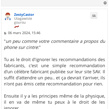
a
u
ZestyCastor
t
Utagawiste
gourou
M
06 mars 2024, 15:46
e
s
"
un peu comme votre commentaire a propos du
s
phone sur cintre
:"
a
g
e
Tu as le droit d'ignorer les recommandations des
fabricants, c'est une simple recommandation
d'un célèbre fabricant publiée sur leur site SAV. Il
suffit d'attendre un peu.. et ça devrait t'arriver, ils
n'ont pas émis cette recommandation pour rien.
Ensuite il y a les principes même de la physique,
il en va de même tu peux à le droit de les
ignorer.