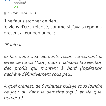
habitué
M
15 avr. 2024, 07:36
e
s
il ne faut s'etonner de rien..
s
je viens d'etre relancé, comme si j'avais repondu
a
g
present a leur demande..:
e
"Bonjour,
Je fais suite aux éléments reçus concernant la
levée de fonds Hoot , nous finalisons la sélection
des profils qui montent à bord (l’opération
s’achève définitivement sous peu).
A quel créneau de 5 minutes puis-je vous joindre
ce jour ou dans la semaine svp ? et via quel
numéro ?