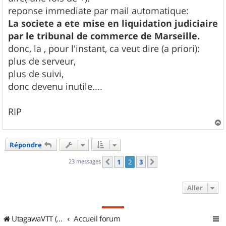
reponse immediate par mail automatique:
La societe a ete mise en liquidation judiciaire
par le tribunal de commerce de Marseille.
donc, la , pour l'instant, ca veut dire (a priori):
plus de serveur,
plus de suivi,
donc devenu inutile....
RIP
a
u
Répondre
t
23 messages
1
2
3
Précédent
Suivant
Aller
UtagawaVTT (Randos VTT et VTTAE avec traces GPS)
Accueil forum