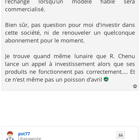
l'échange lorsqu'un modèle fiable sera
commercialisé.
Bien sûr, pas question pour moi d'investir dans
cette société, ni de renouveler un quelconque
abonnement pour le moment.
Je trouve quand même lunaire que R. Chenu
lance un appel à investissement alors que ses
produits ne fonctionnent pas correctement.... Et
ce n'est même pas un poisson d'avril
a
u
t
pst77
Utagawiste