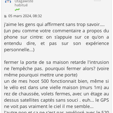
Utagawiste
habitué
M
05 mars 2024, 08:32
e
s
j'aime les gens qui affirment sans trop savoir....
s
(un peu comme votre commentaire a propos du
a
g
phone sur cintre: on s’appuie sur ce qu'on a
e
entendu dire, et pas sur son expérience
personnelle...)
fermer la porte de sa maison retarde l'intrusion
ne l’empêche pas. pourquoi fermer alors? (voire
même pourquoi mettre une porte)
un de mes hoot 500 fonctionnait bien, même si
le vélo est dans une vielle maison (murs 1m) au
rez de chaussée, volets fermes, avec un étage au
dessus satellites captés sans souci . euh... le GPS
ne voit pas vraiment le ciel il me semble...
l'autre non et ça ne s'est pas amélioré avec le 520