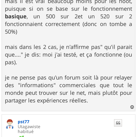
mais il est vrai beaucoup moins pour les hoot,
puisque si on se base sur le fonctionnement
basique
, un 500 sur 2et un 520 sur 2
fonctionnaient correctement (donc on tombe a
50%)
mais dans les 2 cas, je n'affirme pas" qu'il parait
que...." je dis: moi j'ai testé, et ça fonctionne (ou
pas).
je ne pense pas qu'un forum soit là pour relayer
des "informations" commerciales que tout le
monde peut trouver sur le net, mais plutôt pour
partager les expériences réelles.
a
u
pst77
t
Utagawiste
habitué