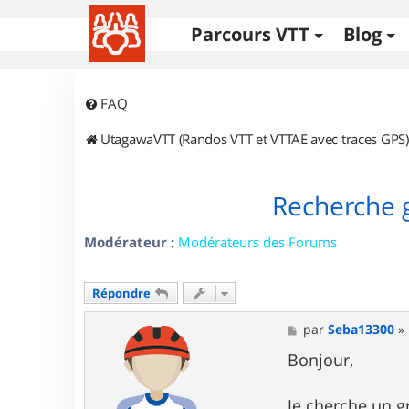
Parcours VTT
Blog
FAQ
UtagawaVTT (Randos VTT et VTTAE avec traces GPS)
Recherche g
Modérateur :
Modérateurs des Forums
Répondre
M
par
Seba13300
»
e
s
Bonjour,
s
a
g
Je cherche un g