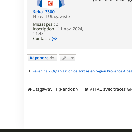
e
Seba13300
Nouvel Utagawiste
Messages :
2
Inscription :
11 nov. 2024,
11:43
C
Contact :
o
n
t
a
Répondre
c
t
e
Revenir à « Organisation de sorties en région Provence Alpes
r
S
e
UtagawaVTT (Randos VTT et VTTAE avec traces GP
b
a
1
3
3
0
0