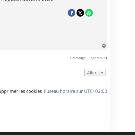
H
a
u
1 message • Page
1
sur
1
t
Aller
upprimer les cookies
Fuseau horaire sur
UTC+02:00