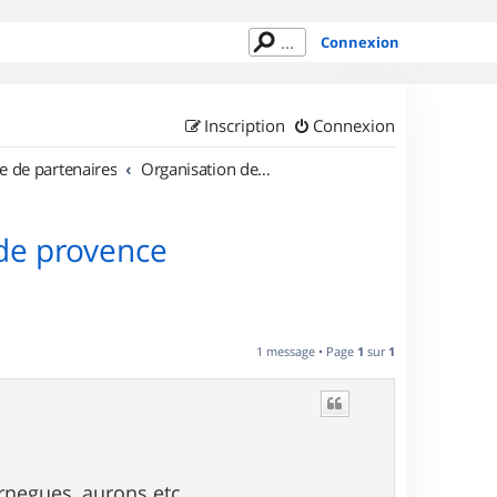
Connexion
Inscription
Connexion
e de partenaires
Organisation de sorties en région Provence Alpes Côte d'Azur
 de provence
1 message • Page
1
sur
1
rnegues, aurons etc...