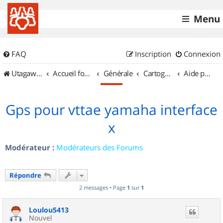
Menu
FAQ
Inscription
Connexion
UtagawaVTT (Randos VTT et VTTAE avec traces GPS)
Accueil forum
Générale
Cartographie et GPS
Aide pour l'achat d'un GPS
Gps pour vttae yamaha interface
x
Modérateur :
Modérateurs des Forums
Répondre
2 messages • Page
1
sur
1
Loulou5413
Nouvel