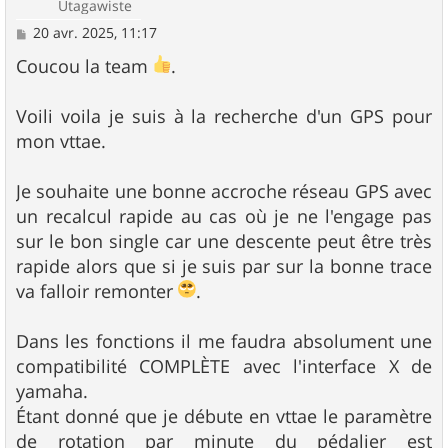
Utagawiste
M
20 avr. 2025, 11:17
e
s
Coucou la team
.
s
a
g
Voili voila je suis à la recherche d'un GPS pour
e
mon vttae.
Je souhaite une bonne accroche réseau GPS avec
un recalcul rapide au cas où je ne l'engage pas
sur le bon single car une descente peut être très
rapide alors que si je suis par sur la bonne trace
va falloir remonter
.
Dans les fonctions il me faudra absolument une
compatibilité COMPLÈTE avec l'interface X de
yamaha.
Étant donné que je débute en vttae le paramètre
de rotation par minute du pédalier est