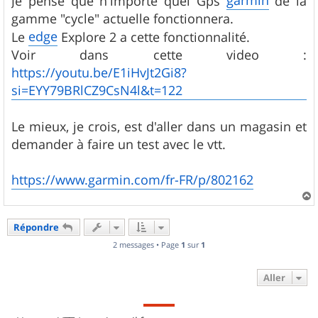
Je pense que n'importe quel Gps
de la
e
gamme "cycle" actuelle fonctionnera.
edge
Le
Explore 2 a cette fonctionnalité.
Voir dans cette video :
https://youtu.be/E1iHvJt2Gi8?
si=EYY79BRlCZ9CsN4l&t=122
Le mieux, je crois, est d'aller dans un magasin et
demander à faire un test avec le vtt.
https://www.garmin.com/fr-FR/p/802162
a
u
Répondre
t
2 messages • Page
1
sur
1
Aller