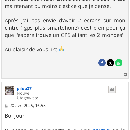
maintenant du moins c'est ce que je pense.
Après j'ai pas envie d'avoir 2 ecrans sur mon
cintre ( gps plus smartphone) c'est bien pour ça
que j'espère trouvé un GPS alliant les 2 'mondes'.
Au plaisir de vous lire
a
u
pilou37
t
Nouvel
Utagawiste
M
20 avr. 2025, 16:58
e
s
Bonjour,
s
a
g
garmin