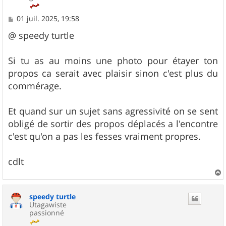
M
01 juil. 2025, 19:58
e
s
@ speedy turtle
s
a
g
Si tu as au moins une photo pour étayer ton
e
propos ca serait avec plaisir sinon c'est plus du
commérage.
Et quand sur un sujet sans agressivité on se sent
obligé de sortir des propos déplacés a l'encontre
c'est qu'on a pas les fesses vraiment propres.
cdlt
a
u
speedy turtle
t
Utagawiste
passionné