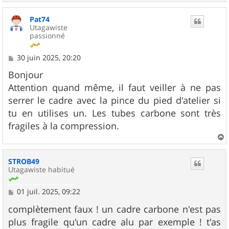
a
u
Pat74
t
Utagawiste
passionné
M
30 juin 2025, 20:20
e
s
Bonjour
s
Attention quand même, il faut veiller à ne pas
a
g
serrer le cadre avec la pince du pied d'atelier si
e
tu en utilises un. Les tubes carbone sont très
fragiles à la compression.
a
u
STROB49
t
Utagawiste habitué
M
01 juil. 2025, 09:22
e
s
complètement faux ! un cadre carbone n'est pas
s
plus fragile qu'un cadre alu par exemple ! t'as
a