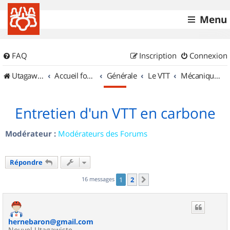
Menu
FAQ
Inscription
Connexion
UtagawaVTT (Randos VTT et VTTAE avec traces GPS)
Accueil forum
Générale
Le VTT
Mécanique et Entretiens
Entretien d'un VTT en carbone
Modérateur :
Modérateurs des Forums
Répondre
16 messages
1
2
Suivant
hernebaron@gmail.com
Nouvel Utagawiste