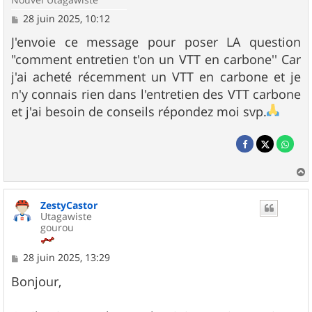
M
28 juin 2025, 10:12
e
s
J'envoie ce message pour poser LA question
s
"comment entretien t'on un VTT en carbone'' Car
a
g
j'ai acheté récemment un VTT en carbone et je
e
n'y connais rien dans l'entretien des VTT carbone
et j'ai besoin de conseils répondez moi svp.
a
u
ZestyCastor
t
Utagawiste
gourou
M
28 juin 2025, 13:29
e
s
Bonjour,
s
a