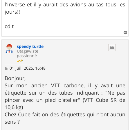
l'inverse et il y aurait des avions au tas tous les
jours!!
cdlt
a
u
speedy turtle
t
Utagawiste
passionné
M
01 juil. 2025, 16:48
e
s
Bonjour,
s
Sur mon ancien VTT carbone, il y avait une
a
g
étiquette sur un des tubes indiquant : "Ne pas
e
pincer avec un pied d'atelier" (VTT Cube SR de
10,6 kg)
Chez Cube fait on des étiquettes qui n'ont aucun
sens ?