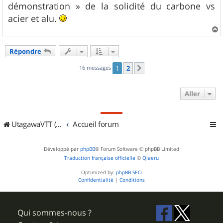
démonstration » de la solidité du carbone vs
acier et alu.
a
u
Répondre
t
16 messages
1
2
Suivant
Aller
UtagawaVTT (Randos VTT et VTTAE avec traces GPS)
Accueil forum
Développé par
phpBB
® Forum Software © phpBB Limited
Traduction française officielle
©
Qiaeru
Optimized by:
phpBB SEO
Confidentialité
|
Conditions
Qui sommes-nous ?