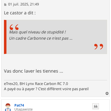
M
01 juil. 2025, 21:49
e
s
Le castor a dit :
s
a
g
e
Mais quel niveau de stupidité !
Un cadre Carbonne ce n'est pas ...
Vas donc laver les tiennes ...
eTrex20, BH Lynx Race Carbon RC 7.0
A payé ou à payer ? C'est différent voire pas pareil
a
u
Pat74
t
Utagawiste