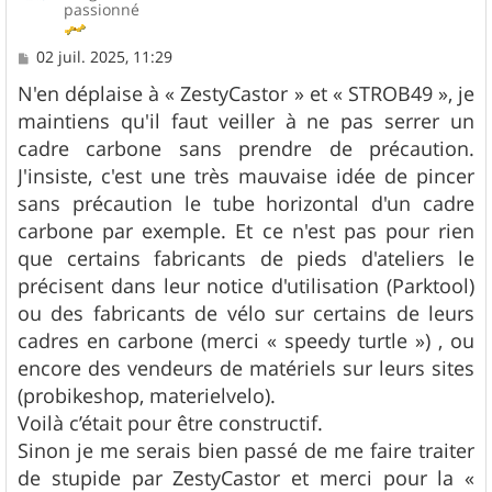
passionné
M
02 juil. 2025, 11:29
e
s
N'en déplaise à « ZestyCastor » et « STROB49 », je
s
maintiens qu'il faut veiller à ne pas serrer un
a
g
cadre carbone sans prendre de précaution.
e
J'insiste, c'est une très mauvaise idée de pincer
sans précaution le tube horizontal d'un cadre
carbone par exemple. Et ce n'est pas pour rien
que certains fabricants de pieds d'ateliers le
précisent dans leur notice d'utilisation (Parktool)
ou des fabricants de vélo sur certains de leurs
cadres en carbone (merci « speedy turtle ») , ou
encore des vendeurs de matériels sur leurs sites
(probikeshop, materielvelo).
Voilà c’était pour être constructif.
Sinon je me serais bien passé de me faire traiter
de stupide par ZestyCastor et merci pour la «