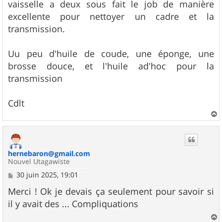
vaisselle a deux sous fait le job de manière
excellente pour nettoyer un cadre et la
transmission.
Uu peu d'huile de coude, une éponge, une
brosse douce, et l'huile ad'hoc pour la
transmission
Cdlt
a
u
t
hernebaron@gmail.com
Nouvel Utagawiste
M
30 juin 2025, 19:01
e
s
Merci ! Ok je devais ça seulement pour savoir si
s
il y avait des ... Compliquations
a
g
e