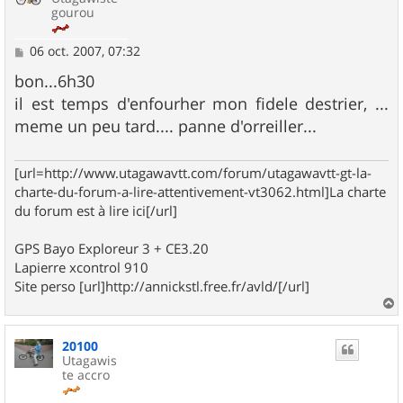
gourou
M
06 oct. 2007, 07:32
e
s
bon...6h30
s
il est temps d'enfourher mon fidele destrier, ...
a
g
meme un peu tard.... panne d'orreiller...
e
[url=http://www.utagawavtt.com/forum/utagawavtt-gt-la-
charte-du-forum-a-lire-attentivement-vt3062.html]La charte
du forum est à lire ici[/url]
GPS Bayo Exploreur 3 + CE3.20
Lapierre xcontrol 910
Site perso [url]http://annickstl.free.fr/avld/[/url]
a
u
20100
t
Utagawis
te accro