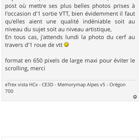
s
post où mettre ses plus belles photos prises à
a
g
l'occasion d'1 sortie VTT, bien évidemment il faut
e
qu'elles aient une qualité indéniable soit au
niveau du sujet soit au niveau artistique,
En tous cas, j'attends lundi la photo du cerf au
travers d'1 roue de vtt
format en 650 pixels de large maxi pour éviter le
scrolling, merci
eTrex vista HCx - CE3D - Memorymap Alpes v5 - Orégon
700
a
u
t