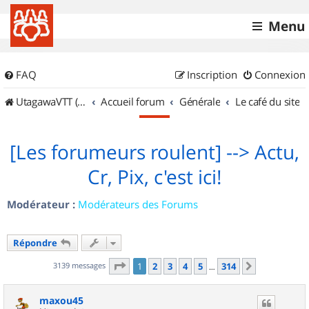
Menu
FAQ
Inscription
Connexion
UtagawaVTT (Randos VTT et VTTAE avec traces GPS)
Accueil forum
Générale
Le café du site
[Les forumeurs roulent] --> Actu,
Cr, Pix, c'est ici!
Modérateur :
Modérateurs des Forums
Répondre
Page
1
sur
314
3139 messages
1
2
3
4
5
314
Suivant
…
maxou45