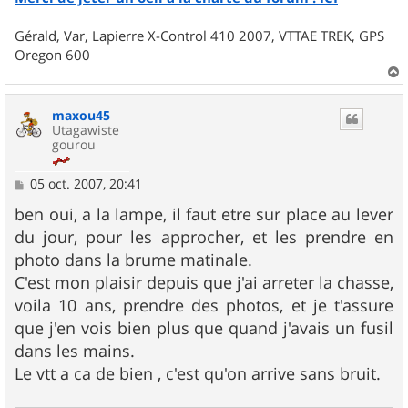
Gérald, Var, Lapierre X-Control 410 2007, VTTAE TREK, GPS
Oregon 600
a
u
maxou45
t
Utagawiste
gourou
M
05 oct. 2007, 20:41
e
s
ben oui, a la lampe, il faut etre sur place au lever
s
du jour, pour les approcher, et les prendre en
a
g
photo dans la brume matinale.
e
C'est mon plaisir depuis que j'ai arreter la chasse,
voila 10 ans, prendre des photos, et je t'assure
que j'en vois bien plus que quand j'avais un fusil
dans les mains.
Le vtt a ca de bien , c'est qu'on arrive sans bruit.