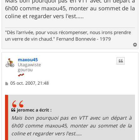
Mais bon pourquoi pas en VTT avec un départ à
6h00 comme maxou45, monter au sommet de la
coline et regarder vers l'est.....
"Dès l'arrivée, pour vous récompenser, nous irons prendre
un verre de vin chaud." Fernand Bonnevie - 1979
a
u
maxou45
t
Utagawiste
gourou
M
05 oct. 2007, 21:48
e
s
s
a
g
jeromec a écrit :
e
Mais bon pourquoi pas en VTT avec un départ à
6h00 comme maxou45, monter au sommet de la
coline et regarder vers l'est.....