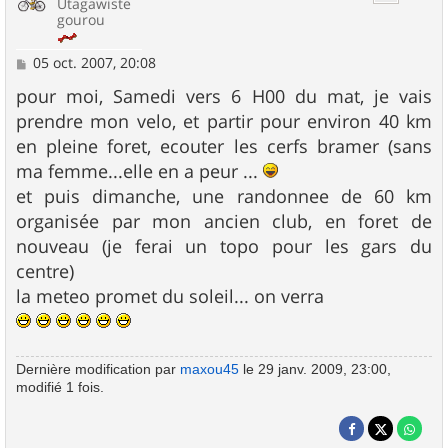
Utagawiste
gourou
M
05 oct. 2007, 20:08
e
s
pour moi, Samedi vers 6 H00 du mat, je vais
s
prendre mon velo, et partir pour environ 40 km
a
g
en pleine foret, ecouter les cerfs bramer (sans
e
ma femme...elle en a peur ...
et puis dimanche, une randonnee de 60 km
organisée par mon ancien club, en foret de
nouveau (je ferai un topo pour les gars du
centre)
la meteo promet du soleil... on verra
Dernière modification par
maxou45
le 29 janv. 2009, 23:00,
modifié 1 fois.