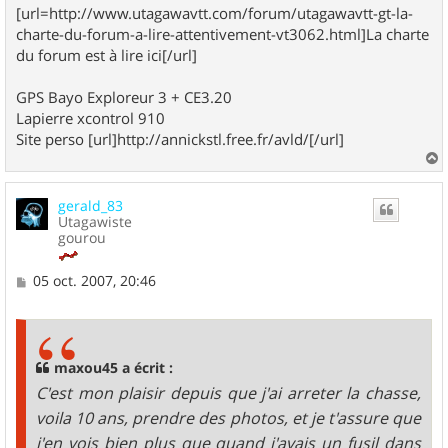
[url=http://www.utagawavtt.com/forum/utagawavtt-gt-la-
charte-du-forum-a-lire-attentivement-vt3062.html]La charte
du forum est à lire ici[/url]
GPS Bayo Exploreur 3 + CE3.20
Lapierre xcontrol 910
Site perso [url]http://annickstl.free.fr/avld/[/url]
a
u
gerald_83
t
Utagawiste
gourou
M
05 oct. 2007, 20:46
e
s
s
a
g
maxou45 a écrit :
e
C'est mon plaisir depuis que j'ai arreter la chasse,
voila 10 ans, prendre des photos, et je t'assure que
j'en vois bien plus que quand j'avais un fusil dans