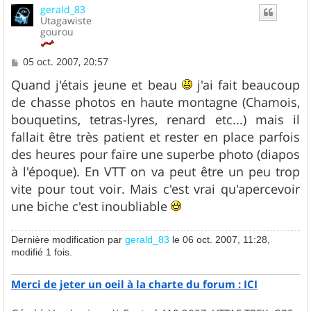
gerald_83
Utagawiste
gourou
M
05 oct. 2007, 20:57
e
s
Quand j'étais jeune et beau
j'ai fait beaucoup
s
de chasse photos en haute montagne (Chamois,
a
g
bouquetins, tetras-lyres, renard etc...) mais il
e
fallait être très patient et rester en place parfois
des heures pour faire une superbe photo (diapos
à l'époque). En VTT on va peut être un peu trop
vite pour tout voir. Mais c'est vrai qu'apercevoir
une biche c'est inoubliable
Dernière modification par
gerald_83
le 06 oct. 2007, 11:28,
modifié 1 fois.
Merci de jeter un oeil à la charte du forum : ICI