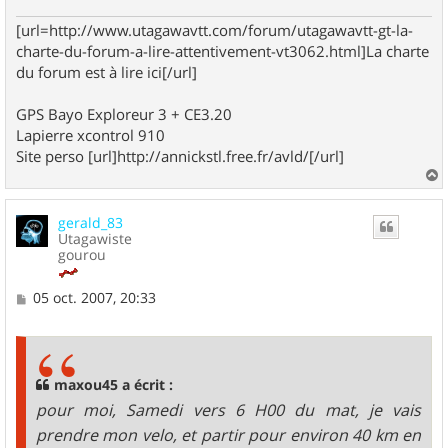
[url=http://www.utagawavtt.com/forum/utagawavtt-gt-la-
charte-du-forum-a-lire-attentivement-vt3062.html]La charte
du forum est à lire ici[/url]
GPS Bayo Exploreur 3 + CE3.20
Lapierre xcontrol 910
Site perso [url]http://annickstl.free.fr/avld/[/url]
a
u
gerald_83
t
Utagawiste
gourou
M
05 oct. 2007, 20:33
e
s
s
a
g
maxou45 a écrit :
e
pour moi, Samedi vers 6 H00 du mat, je vais
prendre mon velo, et partir pour environ 40 km en