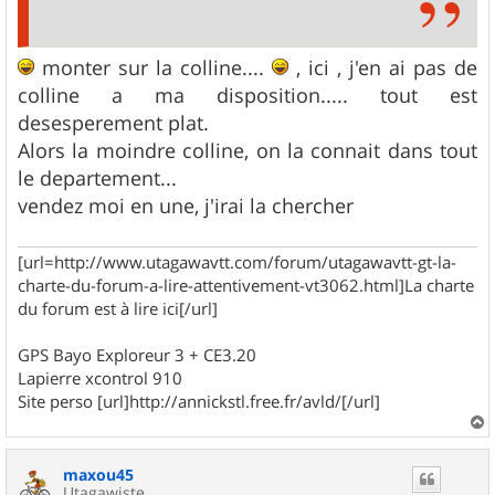
monter sur la colline....
, ici , j'en ai pas de
colline a ma disposition..... tout est
desesperement plat.
Alors la moindre colline, on la connait dans tout
le departement...
vendez moi en une, j'irai la chercher
[url=http://www.utagawavtt.com/forum/utagawavtt-gt-la-
charte-du-forum-a-lire-attentivement-vt3062.html]La charte
du forum est à lire ici[/url]
GPS Bayo Exploreur 3 + CE3.20
Lapierre xcontrol 910
Site perso [url]http://annickstl.free.fr/avld/[/url]
a
u
maxou45
t
Utagawiste