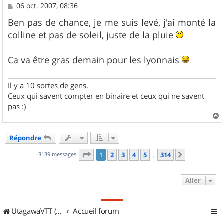
M
06 oct. 2007, 08:36
e
s
Ben pas de chance, je me suis levé, j'ai monté la
s
colline et pas de soleil, juste de la pluie
a
g
e
Ca va être gras demain pour les lyonnais
Il y a 10 sortes de gens.
Ceux qui savent compter en binaire et ceux qui ne savent
pas :)
a
u
Répondre
t
Page
1
sur
314
3139 messages
1
2
3
4
5
314
Suivant
…
Aller
UtagawaVTT (Randos VTT et VTTAE avec traces GPS)
Accueil forum