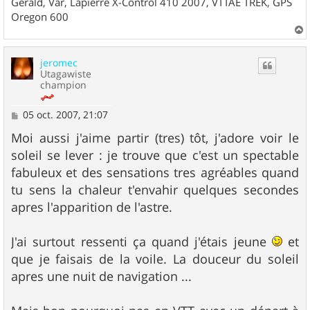
Gérald, Var, Lapierre X-Control 410 2007, VTTAE TREK, GPS
Oregon 600
a
u
jeromec
t
Utagawiste
champion
M
05 oct. 2007, 21:07
e
s
Moi aussi j'aime partir (tres) tôt, j'adore voir le
s
soleil se lever : je trouve que c'est un spectable
a
g
fabuleux et des sensations tres agréables quand
e
tu sens la chaleur t'envahir quelques secondes
apres l'apparition de l'astre.
J'ai surtout ressenti ça quand j'étais jeune
et
que je faisais de la voile. La douceur du soleil
apres une nuit de navigation ...