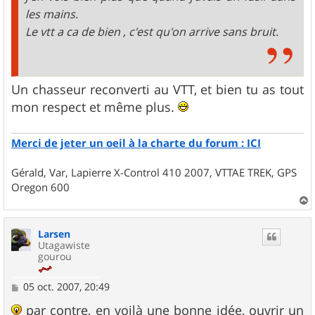
les mains.
Le vtt a ca de bien , c'est qu'on arrive sans bruit.
Un chasseur reconverti au VTT, et bien tu as tout
mon respect et même plus.
Merci de jeter un oeil à la charte du forum : ICI
Gérald, Var, Lapierre X-Control 410 2007, VTTAE TREK, GPS
Oregon 600
a
u
Larsen
t
Utagawiste
gourou
M
05 oct. 2007, 20:49
e
s
par contre, en voilà une bonne idée, ouvrir un