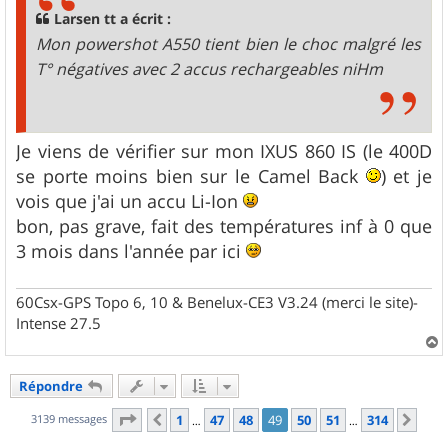
g
Larsen tt a écrit :
e
Mon powershot A550 tient bien le choc malgré les
T° négatives avec 2 accus rechargeables niHm
Je viens de vérifier sur mon IXUS 860 IS (le 400D
se porte moins bien sur le Camel Back
) et je
vois que j'ai un accu Li-Ion
bon, pas grave, fait des températures inf à 0 que
3 mois dans l'année par ici
60Csx-GPS Topo 6, 10 & Benelux-CE3 V3.24 (merci le site)-
Intense 27.5
a
u
Répondre
t
Page
49
sur
314
3139 messages
1
47
48
49
50
51
314
Précédent
Sui
…
…