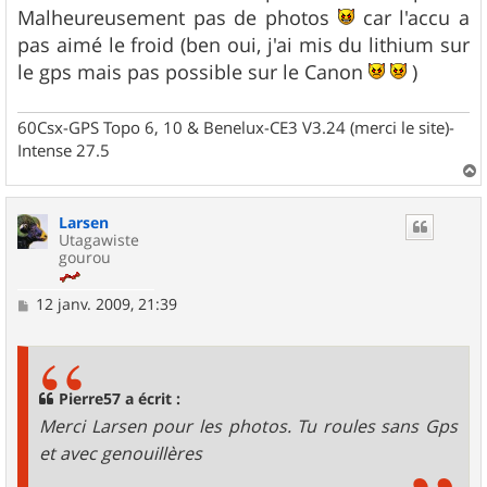
Malheureusement pas de photos
car l'accu a
pas aimé le froid (ben oui, j'ai mis du lithium sur
le gps mais pas possible sur le Canon
)
60Csx-GPS Topo 6, 10 & Benelux-CE3 V3.24 (merci le site)-
Intense 27.5
a
u
Larsen
t
Utagawiste
gourou
M
12 janv. 2009, 21:39
e
s
s
a
g
Pierre57 a écrit :
e
Merci Larsen pour les photos. Tu roules sans Gps
et avec genouillères