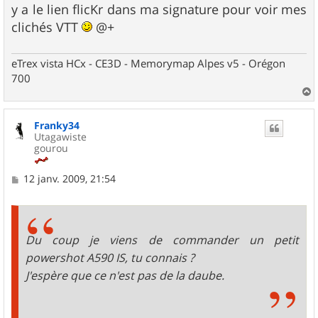
y a le lien flicKr dans ma signature pour voir mes
clichés VTT
@+
eTrex vista HCx - CE3D - Memorymap Alpes v5 - Orégon
700
a
u
Franky34
t
Utagawiste
gourou
M
12 janv. 2009, 21:54
e
s
s
a
g
Du coup je viens de commander un petit
e
powershot A590 IS, tu connais ?
J'espère que ce n'est pas de la daube.