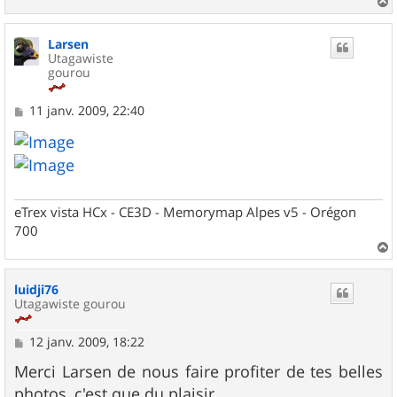
a
u
Larsen
t
Utagawiste
gourou
M
11 janv. 2009, 22:40
e
s
s
a
g
e
eTrex vista HCx - CE3D - Memorymap Alpes v5 - Orégon
700
a
u
luidji76
t
Utagawiste gourou
M
12 janv. 2009, 18:22
e
s
Merci Larsen de nous faire profiter de tes belles
s
photos, c'est que du plaisir...