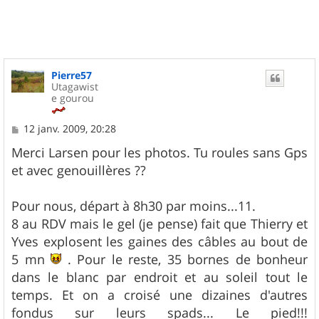
t
Pierre57
Utagawist
e gourou
M
12 janv. 2009, 20:28
e
s
Merci Larsen pour les photos. Tu roules sans Gps
s
et avec genouillères ??
a
g
e
Pour nous, départ à 8h30 par moins...11.
8 au RDV mais le gel (je pense) fait que Thierry et
Yves explosent les gaines des câbles au bout de
5 mn
. Pour le reste, 35 bornes de bonheur
dans le blanc par endroit et au soleil tout le
temps. Et on a croisé une dizaines d'autres
fondus sur leurs spads... Le pied!!!