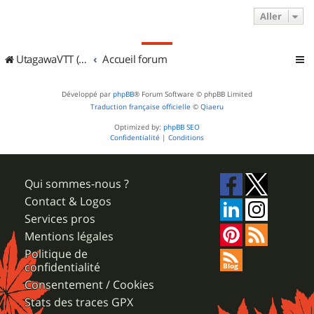
Aller
UtagawaVTT (Randos VTT et VTTAE avec traces GPS)
Accueil forum
Développé par
phpBB
® Forum Software © phpBB Limited
Traduction française officielle
©
Qiaeru
Optimized by:
phpBB SEO
Confidentialité
|
Conditions
Qui sommes-nous ?
Contact & Logos
Services pros
Mentions légales
Politique de
confidentialité
Consentement / Cookies
Stats des traces GPX