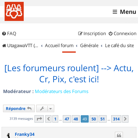
Menu
FAQ
Inscription
Connexion
UtagawaVTT (Randos VTT et VTTAE avec traces GPS)
Accueil forum
Générale
Le café du site
[Les forumeurs roulent] --> Actu,
Cr, Pix, c'est ici!
Modérateur :
Modérateurs des Forums
Répondre
Page
49
sur
314
3139 messages
1
47
48
49
50
51
314
Précédent
Sui
…
…
Franky34