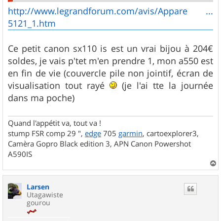
http://www.legrandforum.com/avis/Appare ...
5121_1.htm
Ce petit canon sx110 is est un vrai bijou à 204€
soldes, je vais p'tet m'en prendre 1, mon a550 est
en fin de vie (couvercle pile non jointif, écran de
visualisation tout rayé
(je l'ai tte la journée
dans ma poche)
Quand l'appétit va, tout va !
stump FSR comp 29 ",
edge
705
garmin
, cartoexplorer3,
Camèra Gopro Black edition 3, APN Canon Powershot
A590IS
a
u
Larsen
t
Utagawiste
gourou