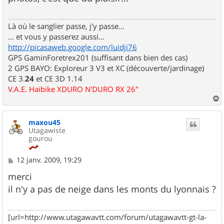
a
g
e
Là où le sanglier passe, j'y passe...
... et vous y passerez aussi...
http://picasaweb.google.com/luidji76
GPS GaminForetrex201 (suffisant dans bien des cas)
2 GPS BAYO: Exploreur 3 V3 et XC (découverte/jardinage)
CE 3.
24
et CE 3D 1.14
V.A.E. Haibike XDURO N'DURO RX 26"
a
u
maxou45
t
Utagawiste
gourou
M
12 janv. 2009, 19:29
e
s
merci
s
il n'y a pas de neige dans les monts du lyonnais ?
a
g
e
[url=http://www.utagawavtt.com/forum/utagawavtt-gt-la-