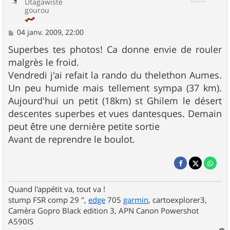
Utagawiste
gourou
M
04 janv. 2009, 22:00
e
s
Superbes tes photos! Ca donne envie de rouler
s
malgrès le froid.
a
g
Vendredi j'ai refait la rando du thelethon Aumes.
e
Un peu humide mais tellement sympa (37 km).
Aujourd'hui un petit (18km) st Ghilem le désert
descentes superbes et vues dantesques. Demain
peut être une dernière petite sortie
Avant de reprendre le boulot.
Quand l'appétit va, tout va !
stump FSR comp 29 ",
edge
705
garmin
, cartoexplorer3,
Camèra Gopro Black edition 3, APN Canon Powershot
A590IS