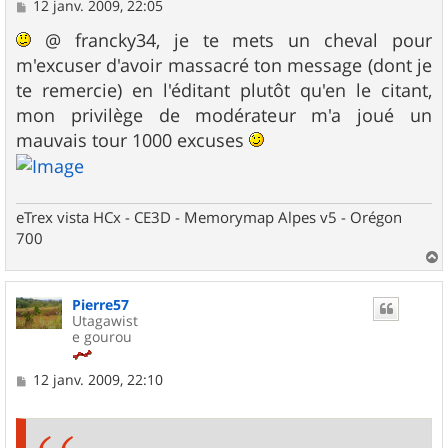
M
12 janv. 2009, 22:05
e
s
@ francky34, je te mets un cheval pour
s
m'excuser d'avoir massacré ton message (dont je
a
g
te remercie) en l'éditant plutôt qu'en le citant,
e
mon privilège de modérateur m'a joué un
mauvais tour 1000 excuses
eTrex vista HCx - CE3D - Memorymap Alpes v5 - Orégon
700
a
u
Pierre57
t
Utagawist
e gourou
M
12 janv. 2009, 22:10
e
s
s
a