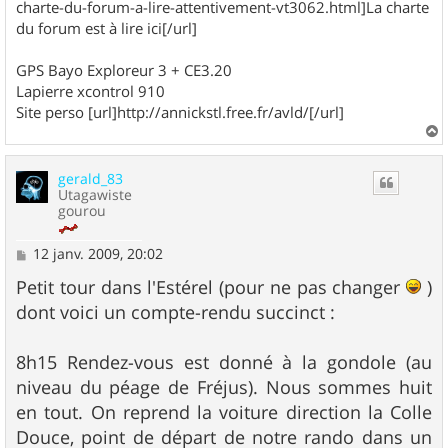
charte-du-forum-a-lire-attentivement-vt3062.html]La charte
du forum est à lire ici[/url]
GPS Bayo Exploreur 3 + CE3.20
Lapierre xcontrol 910
Site perso [url]http://annickstl.free.fr/avld/[/url]
a
u
gerald_83
t
Utagawiste
gourou
M
12 janv. 2009, 20:02
e
s
Petit tour dans l'Estérel (pour ne pas changer
)
s
dont voici un compte-rendu succinct :
a
g
e
8h15 Rendez-vous est donné à la gondole (au
niveau du péage de Fréjus). Nous sommes huit
en tout. On reprend la voiture direction la Colle
Douce, point de départ de notre rando dans un