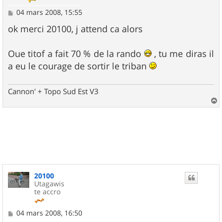
M
04 mars 2008, 15:55
e
s
ok merci 20100, j attend ca alors
s
a
g
Oue titof a fait 70 % de la rando
, tu me diras il
e
a eu le courage de sortir le triban
Cannon' + Topo Sud Est V3
a
u
t
20100
Utagawis
te accro
M
04 mars 2008, 16:50
e