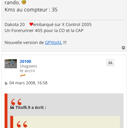
rando.
Kms au compteur : 35
Dakota 20
embarqué sur X Control 2005
Un Forerunner 405 pour la CO et la CAP
Nouvelle version de
GPXtoXL
!!!
a
u
20100
t
Utagawis
te accro
M
04 mars 2008, 16:58
e
s
s
a
g
Titof6.9 a écrit :
e