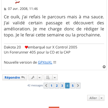
M
07 avr. 2008, 11:46
e
s
Ce ouik, j'ai refais le parcours mais à ma sauce.
s
J'ai validé certain passage et découvert des
a
g
amélioration. Je me charge donc de rédiger le
e
topo. Je le ferai cette semaine ou la prochainne.
Dakota 20
embarqué sur X Control 2005
Un Forerunner 405 pour la CO et la CAP
Nouvelle version de
GPXtoXL
!!!
a
u
Répondre
t
42 messages
1
2
3
4
5
Précédent
Suivant
Aller