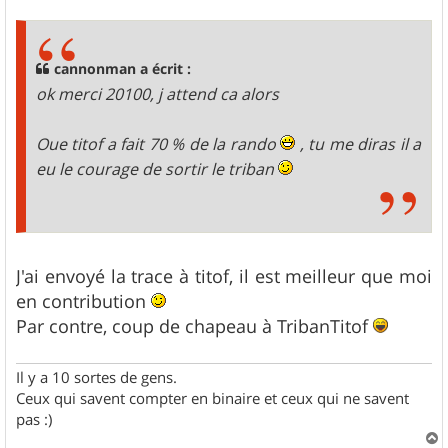
s
s
a
g
cannonman a écrit :
e
ok merci 20100, j attend ca alors
Oue titof a fait 70 % de la rando
, tu me diras il a
eu le courage de sortir le triban
J'ai envoyé la trace à titof, il est meilleur que moi
en contribution
Par contre, coup de chapeau à TribanTitof
Il y a 10 sortes de gens.
Ceux qui savent compter en binaire et ceux qui ne savent
pas :)