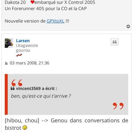
Dakota 20
embarqué sur X Control 2005
Un Forerunner 405 pour la CO et la CAP
Nouvelle version de
GPXtoXL
!!!
a
u
Larsen
t
Utagawiste
gourou
M
03 mars 2008, 21:36
e
s
s
a
g
vincent3569 a écrit :
e
ben, qu'est-ce qui t'arrive ?
[hibou, chou] --> Genou dans conversations de
bistrot