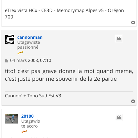
eTrex vista HCx - CE3D - Memorymap Alpes v5 - Orégon
700
a
u
cannonman
t
Utagawiste
passionné
M
04 mars 2008, 07:10
e
s
titof c'est pas grave donne la moi quand meme,
s
c'est juste pour me souvenir de la 2e partie
a
g
e
Cannon' + Topo Sud Est V3
a
u
20100
t
Utagawis
te accro