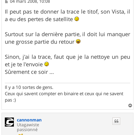
M
04 mars 2008, 10:08
e
s
Il peut pas te donner la trace le titof, son Vista, il
s
a eu des pertes de satellite
a
g
e
Surtout sur la dernière partie, il doit lui manquer
une grosse partie du retour
Sinon, j'ai la trace, faut que je la nettoye un peu
et je te l'envoie
Sûrement ce soir ...
Il y a 10 sortes de gens.
Ceux qui savent compter en binaire et ceux qui ne savent
pas :)
a
u
cannonman
t
Utagawiste
passionné