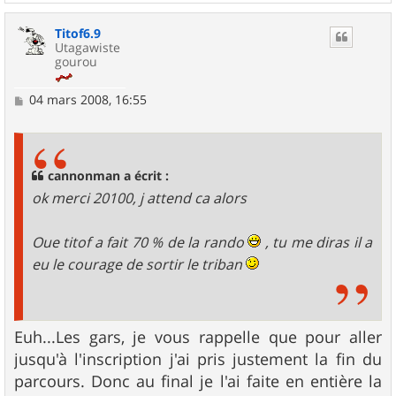
a
u
Titof6.9
t
Utagawiste
gourou
M
04 mars 2008, 16:55
e
s
s
a
g
cannonman a écrit :
e
ok merci 20100, j attend ca alors
Oue titof a fait 70 % de la rando
, tu me diras il a
eu le courage de sortir le triban
Euh...Les gars, je vous rappelle que pour aller
jusqu'à l'inscription j'ai pris justement la fin du
parcours. Donc au final je l'ai faite en entière la