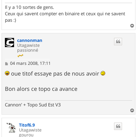
Il y a 10 sortes de gens.
Ceux qui savent compter en binaire et ceux qui ne savent
pas :)
a
u
cannonman
t
Utagawiste
passionné
M
04 mars 2008, 17:11
e
s
oue titof essaye pas de nous avoir
s
a
g
Bon alors ce topo ca avance
e
Cannon' + Topo Sud Est V3
a
u
Titof6.9
t
Utagawiste
gourou