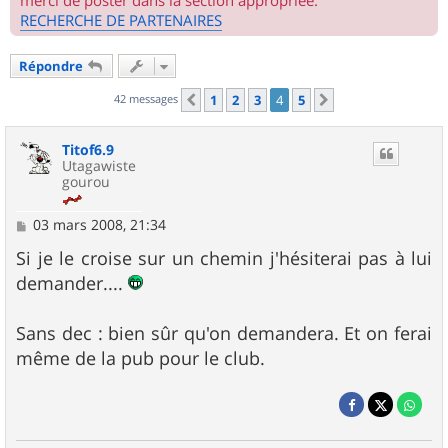
merci de poster dans la section appropriée.
RECHERCHE DE PARTENAIRES
Répondre
42 messages
1
2
3
4
5
Précédent
Suivant
Titof6.9
Utagawiste
gourou
M
03 mars 2008, 21:34
e
s
Si je le croise sur un chemin j'hésiterai pas à lui
s
demander....
a
g
e
Sans dec : bien sûr qu'on demandera. Et on ferai
même de la pub pour le club.