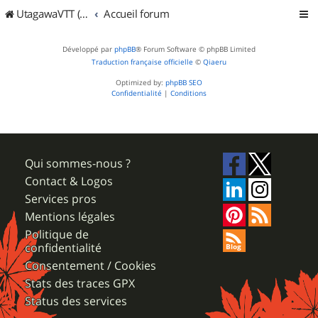
UtagawaVTT (Randos VTT et VTTAE avec traces GPS)
Accueil forum
Développé par
phpBB
® Forum Software © phpBB Limited
Traduction française officielle
©
Qiaeru
Optimized by:
phpBB SEO
Confidentialité
|
Conditions
Qui sommes-nous ?
Contact & Logos
Services pros
Mentions légales
Politique de
confidentialité
Consentement / Cookies
Stats des traces GPX
Status des services