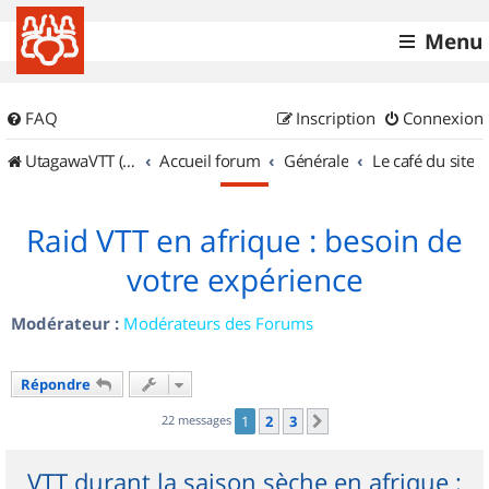
Menu
FAQ
Inscription
Connexion
UtagawaVTT (Randos VTT et VTTAE avec traces GPS)
Accueil forum
Générale
Le café du site
Raid VTT en afrique : besoin de
votre expérience
Modérateur :
Modérateurs des Forums
Répondre
22 messages
1
2
3
Suivant
VTT durant la saison sèche en afrique :