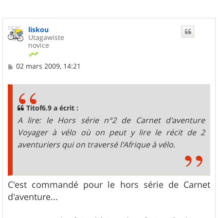
liskou
Utagawiste
novice
M
02 mars 2009, 14:21
e
s
s
a
g
Titof6.9 a écrit :
e
A lire: le Hors série n°2 de Carnet d'aventure
Voyager à vélo où on peut y lire le récit de 2
aventuriers qui on traversé l'Afrique à vélo.
C'est commandé pour le hors série de Carnet
d'aventure...