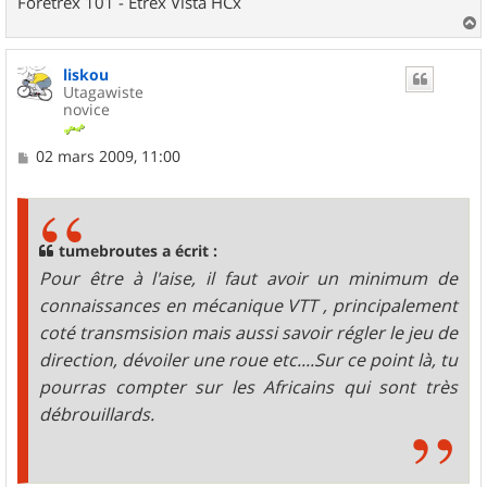
Foretrex 101 - Etrex Vista HCx
a
u
liskou
t
Utagawiste
novice
M
02 mars 2009, 11:00
e
s
s
a
g
tumebroutes a écrit :
e
Pour être à l'aise, il faut avoir un minimum de
connaissances en mécanique VTT , principalement
coté transmsision mais aussi savoir régler le jeu de
direction, dévoiler une roue etc....Sur ce point là, tu
pourras compter sur les Africains qui sont très
débrouillards.