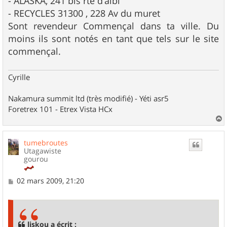
- ALASKA, 241 bis rte d'albi
- RECYCLES 31300 , 228 Av du muret
Sont revendeur Commençal dans ta ville. Du
moins ils sont notés en tant que tels sur le site
commençal.
Cyrille
Nakamura summit ltd (très modifié) - Yéti asr5
Foretrex 101 - Etrex Vista HCx
a
u
tumebroutes
t
Utagawiste
gourou
M
02 mars 2009, 21:20
e
s
s
a
g
liskou a écrit :