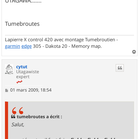
UTAGAWA.......
Tumebroutes
Lapierre X control 420 avec montage Tumebroutien -
garmin
edge
305 - Dakota 20 - Memory map.
a
u
cytut
t
Utagawiste
expert
M
01 mars 2009, 18:54
e
s
s
a
g
tumebroutes a écrit :
e
Salut,