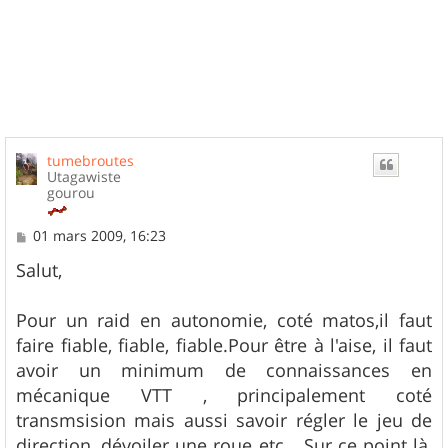
tumebroutes
Utagawiste
gourou
M
01 mars 2009, 16:23
e
s
Salut,
s
a
g
Pour un raid en autonomie, coté matos,il faut
e
faire fiable, fiable, fiable.Pour être à l'aise, il faut
avoir un minimum de connaissances en
mécanique VTT , principalement coté
transmsision mais aussi savoir régler le jeu de
direction, dévoiler une roue etc....Sur ce point là,