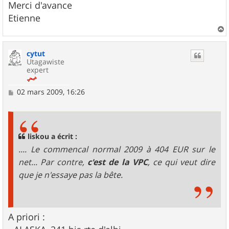
Merci d'avance
Etienne
a
u
cytut
t
Utagawiste
expert
M
02 mars 2009, 16:26
e
s
s
a
g
liskou a écrit :
e
.... Le commencal normal 2009 à 404 EUR sur le
net... Par contre,
c'est de la VPC
, ce qui veut dire
que je n'essaye pas la bête.
A priori :