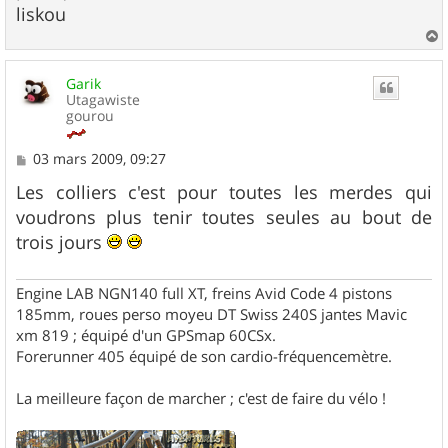
liskou
a
u
Garik
t
Utagawiste
gourou
M
03 mars 2009, 09:27
e
s
Les colliers c'est pour toutes les merdes qui
s
voudrons plus tenir toutes seules au bout de
a
g
trois jours
e
Engine LAB NGN140 full XT, freins Avid Code 4 pistons
185mm, roues perso moyeu DT Swiss 240S jantes Mavic
xm 819 ; équipé d'un GPSmap 60CSx.
Forerunner 405 équipé de son cardio-fréquencemètre.
La meilleure façon de marcher ; c'est de faire du vélo !