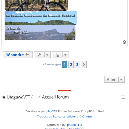
a
u
Répondre
t
22 messages
1
2
3
Suivant
Aller
UtagawaVTT (Randos VTT et VTTAE avec traces GPS)
Accueil forum
Développé par
phpBB
® Forum Software © phpBB Limited
Traduction française officielle
©
Qiaeru
Optimized by:
phpBB SEO