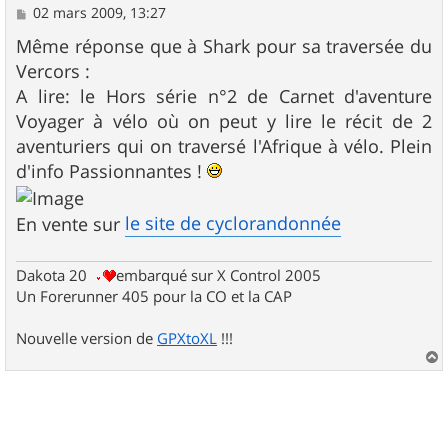
M
02 mars 2009, 13:27
e
s
Même réponse que à Shark pour sa traversée du
s
Vercors :
a
g
A lire: le Hors série n°2 de Carnet d'aventure
e
Voyager à vélo où on peut y lire le récit de 2
aventuriers qui on traversé l'Afrique à vélo. Plein
d'info Passionnantes !
le site de cyclorandonnée
En vente sur
Dakota 20
embarqué sur X Control 2005
Un Forerunner 405 pour la CO et la CAP
Nouvelle version de
GPXtoXL
!!!
a
u
t