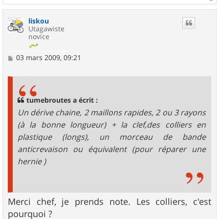
a
u
liskou
t
Utagawiste
novice
M
03 mars 2009, 09:21
e
s
s
a
g
tumebroutes a écrit :
e
Un dérive chaine, 2 maillons rapides, 2 ou 3 rayons
(à la bonne longueur) + la clef,des colliers en
plastique (longs), un morceau de bande
anticrevaison ou équivalent (pour réparer une
hernie )
Merci chef, je prends note. Les colliers, c'est
pourquoi ?