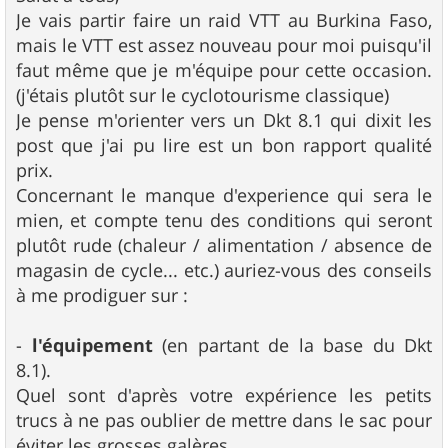
s
Je vais partir faire un raid VTT au Burkina Faso,
a
g
mais le VTT est assez nouveau pour moi puisqu'il
e
faut même que je m'équipe pour cette occasion.
(j'étais plutôt sur le cyclotourisme classique)
Je pense m'orienter vers un Dkt 8.1 qui dixit les
post que j'ai pu lire est un bon rapport qualité
prix.
Concernant le manque d'experience qui sera le
mien, et compte tenu des conditions qui seront
plutôt rude (chaleur / alimentation / absence de
magasin de cycle... etc.) auriez-vous des conseils
à me prodiguer sur :
-
l'équipement
(en partant de la base du Dkt
8.1).
Quel sont d'après votre expérience les petits
trucs à ne pas oublier de mettre dans le sac pour
éviter les grosses galères.