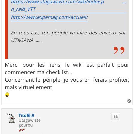
https://www.utagawavtt.com/wiki/index.p ...
n_raid_VTT
http://www.expemag.com/accueil/
En tous cas, ton périple va faire des envieux sur
UTAGAWA.......
Merci pour les liens, le wiki est parfait pour
commencer ma checklist...
Concernant le périple, je vous en ferais profiter,
mais virtuellement
a
u
Titof6.9
t
Utagawiste
gourou