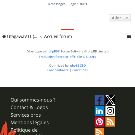
4 messages • Page
1
sur
1
Aller
UtagawaVTT (Randos VTT et VTTAE avec traces GPS)
Accueil forum
Développé par
phpBB
® Forum Software © phpBB Limited
Traduction française officielle
©
Qiaeru
Optimized by:
phpBB SEO
Confidentialité
|
Conditions
Qui sommes-nous ?
Contact & Logos
Services pros
Mentions légales
Politique de