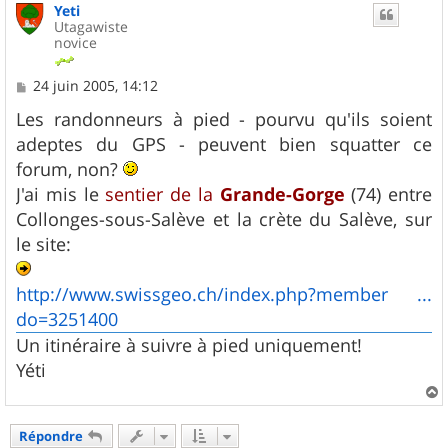
Yeti
t
Utagawiste
novice
M
24 juin 2005, 14:12
e
s
Les randonneurs à pied - pourvu qu'ils soient
s
adeptes du GPS - peuvent bien squatter ce
a
g
forum, non?
e
J'ai mis le
sentier de la
Grande-Gorge
(74) entre
Collonges-sous-Salève et la crète du Salève, sur
le site:
http://www.swissgeo.ch/index.php?member ...
do=3251400
Un itinéraire à suivre à pied uniquement!
Yéti
a
u
Répondre
t