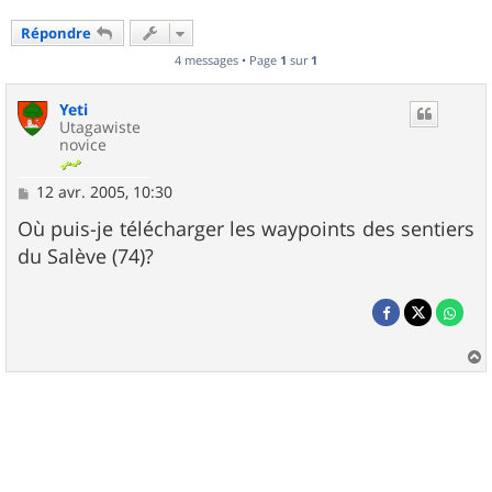
Répondre
4 messages • Page
1
sur
1
Yeti
Utagawiste
novice
M
12 avr. 2005, 10:30
e
s
Où puis-je télécharger les waypoints des sentiers
s
du Salève (74)?
a
g
e
a
u
t