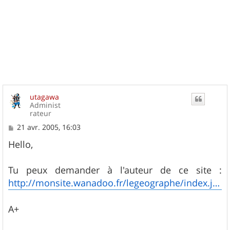
utagawa
Administ
rateur
M
21 avr. 2005, 16:03
e
s
Hello,
s
a
g
Tu peux demander à l'auteur de ce site :
e
http://monsite.wanadoo.fr/legeographe/index.jhtml
A+