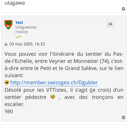
utagawa
a
u
Yeti
t
Utagawiste
novice
M
03 mai 2005, 16:33
e
s
Vous pouvez voir l'itinéraire du sentier du Pas-
s
de-l'Echelle, entre Veyrier et Monnetier (74), c'est-
a
g
à-dire entre le Petit et le Grand Salève, sur le lien
e
suivant:
http://member.swissgeo.ch/Dgubler
Désolé pour les VTTistes, il s'agit (je crois) d'un
sentier pédestre
, avec des tronçons en
escalier.
Yéti
a
u