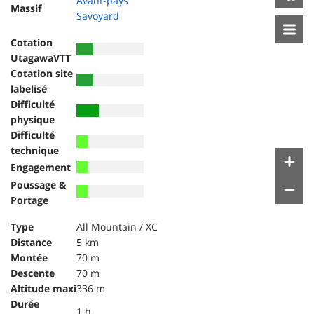
Avant-pays
Massif
Savoyard
Cotation
UtagawaVTT
Cotation site
labelisé
Difficulté
physique
Difficulté
technique
Engagement
Poussage &
Portage
Type
All Mountain / XC
Distance
5 km
Montée
70 m
Descente
70 m
Altitude maxi
336 m
Durée
1 h