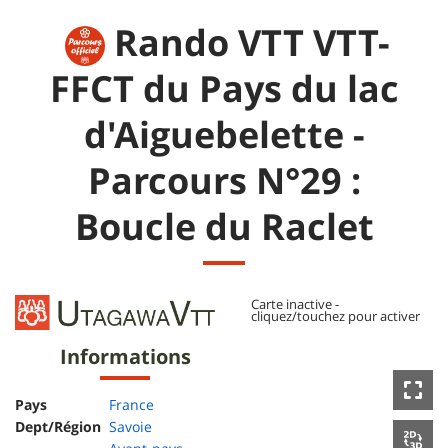
Rando VTT VTT-
FFCT du Pays du lac
d'Aiguebelette -
Parcours N°29 :
Boucle du Raclet
Informations
Pays
France
Dept/Région
Savoie