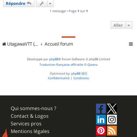
Répondre
t
1 message • Page
1
sur
1
Aller
UtagawaVTT (Randos VTT et VTTAE avec traces GPS)
Accueil forum
Développé par
phpBB
® Forum Software © phpBB Limited
Traduction française officielle
©
Qiaeru
Optimized by:
phpBB SEO
Confidentialité
|
Conditions
Qui sommes-nous ?
Contact & Logos
Services pros
Mentions légales