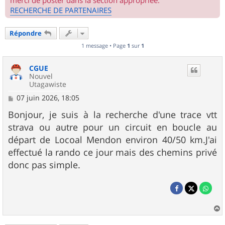
merci de poster dans la section appropriée.
RECHERCHE DE PARTENAIRES
Répondre
1 message • Page
1
sur
1
CGUE
Nouvel
Utagawiste
M
07 juin 2026, 18:05
e
s
Bonjour, je suis à la recherche d'une trace vtt
s
strava ou autre pour un circuit en boucle au
a
g
départ de Locoal Mendon environ 40/50 km.J'ai
e
effectué la rando ce jour mais des chemins privé
donc pas simple.
a
u