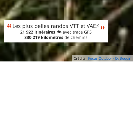
Les plus belles randos VTT et VAE⚡️
21 922 itinéraires 🚲
avec trace GPS
830 219 kilomètres
de chemins
Crédits :
Focus Outdoor - D. Boudin
•
CHERCHEZ
•
TRANSFÉREZ
•
ROULEZ