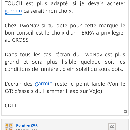
TOUCH est plus adapté, si je devais acheter
garmin
ca serait mon choix.
Chez TwoNav si tu opte pour cette marque le
bon conseil est le choix d'un TERRA a privilégier
au CROSS+.
Dans tous les cas l'écran du TwoNav est plus
grand et sera plus lisible quelque soit les
conditions de lumière , plein soleil ou sous bois.
garmin
L'écran des
reste le point faible (Voir le
C/R d'essais du Hammer Head sur VoJo)
CDLT
a
u
EvadeoX55
t