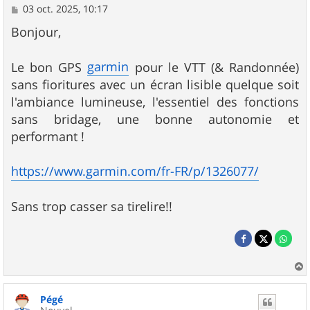
M
03 oct. 2025, 10:17
e
s
Bonjour,
s
a
g
garmin
Le bon GPS
pour le VTT (& Randonnée)
e
sans fioritures avec un écran lisible quelque soit
l'ambiance lumineuse, l'essentiel des fonctions
sans bridage, une bonne autonomie et
performant !
https://www.garmin.com/fr-FR/p/1326077/
Sans trop casser sa tirelire!!
a
u
Pégé
t