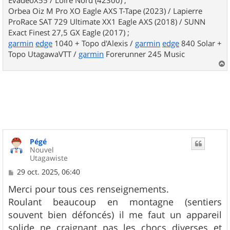
EvadeoX55 / Loire Nord (42300) ;
Orbea Oiz M Pro XO Eagle AXS T-Tape (2023) / Lapierre
ProRace SAT 729 Ultimate XX1 Eagle AXS (2018) / SUNN
Exact Finest 27,5 GX Eagle (2017) ;
garmin
edge
1040 + Topo d'Alexis /
garmin
edge
840 Solar +
Topo UtagawaVTT /
garmin
Forerunner 245 Music
a
u
t
Pégé
Nouvel
Utagawiste
M
29 oct. 2025, 06:40
e
s
Merci pour tous ces renseignements.
s
Roulant beaucoup en montagne (sentiers
a
g
souvent bien défoncés) il me faut un appareil
e
solide ne craignant pas les chocs diverses et