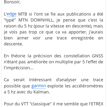
s
Bonsoir,
s
a
g
edge
L'
MTB si l'ont se fie aux publications a été
e
"typé" MTN DOWNHILL, je pense que c'est la
raison du 5 hz (pour la vitesse en descente), mais
je vois pas trop ce que ca va apporter, j'aurais
bien aimer voir une trace enregistrée en
descente.
En théorie la précision des constellation GNSS
n'étant pas améliorée on multiplie par 5 l'effet de
l'imprécision...
Ca serait Intéressant d'analyser une trace
garmin
possible que
exploite les accéléromètres
a 5 hz avec du Kalman.
Pour du VTT "classique" il me semble que l'ETREX