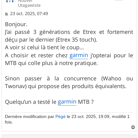
Nouvel
Utagawiste
M
23 oct. 2025, 07:49
e
s
Bonjour.
s
J’ai passé 3 générations de Etrex et fortement
a
g
déçu par le dernier (Etrex 35 touch).
e
A voir si celui là tient le coup…
garmin
A choisir et rester chez
j’opterai pour le
MTB qui colle plus à notre pratique.
Sinon passer à la concurrence (Wahoo ou
Twonav) qui propose des produits équivalents.
garmin
Quelqu’un a testé le
MTB ?
Dernière modification par
Pégé
le 23 oct. 2025, 19:09, modifié 1
fois.
a
u