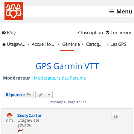
Menu
FAQ
Inscription
Connexion
UtagawaVTT (Randos VTT et VTTAE avec traces GPS)
Accueil forum
Générale
Cartographie et GPS
Les GPS
GPS Garmin VTT
Modérateur :
Modérateurs des Forums
Répondre
6 messages • Page
1
sur
1
ZestyCastor
Utagawiste
gourou