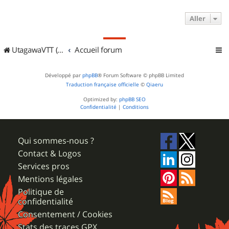
Aller
UtagawaVTT (Randos VTT et VTTAE avec traces GPS)
Accueil forum
Développé par
phpBB
® Forum Software © phpBB Limited
Traduction française officielle
©
Qiaeru
Optimized by:
phpBB SEO
Confidentialité
|
Conditions
Qui sommes-nous ?
Contact & Logos
Services pros
Mentions légales
Politique de
confidentialité
Consentement / Cookies
Stats des traces GPX