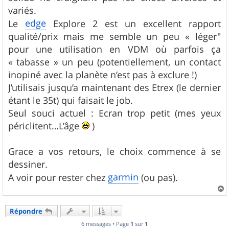
variés.
edge
Le
Explore 2 est un excellent rapport
qualité/prix mais me semble un peu « léger"
pour une utilisation en VDM où parfois ça
« tabasse » un peu (potentiellement, un contact
inopiné avec la planète n’est pas à exclure !)
J’utilisais jusqu’a maintenant des Etrex (le dernier
étant le 35t) qui faisait le job.
Seul souci actuel : Ecran trop petit (mes yeux
périclitent…L’âge
)
Grace a vos retours, le choix commence à se
dessiner.
garmin
A voir pour rester chez
(ou pas).
a
u
Répondre
t
6 messages • Page
1
sur
1