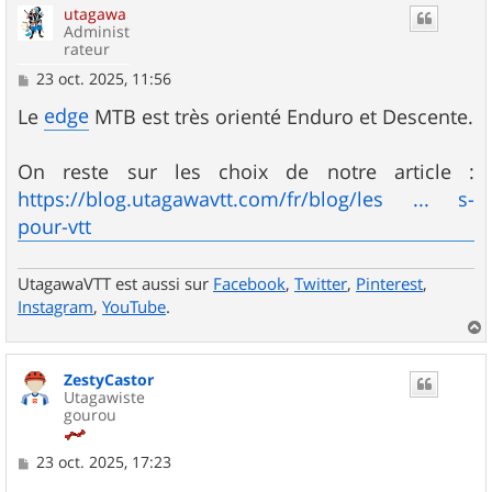
utagawa
t
Administ
rateur
M
23 oct. 2025, 11:56
e
s
edge
Le
MTB est très orienté Enduro et Descente.
s
a
g
On reste sur les choix de notre article :
e
https://blog.utagawavtt.com/fr/blog/les ... s-
pour-vtt
UtagawaVTT est aussi sur
Facebook
,
Twitter
,
Pinterest
,
Instagram
,
YouTube
.
a
u
ZestyCastor
t
Utagawiste
gourou
M
23 oct. 2025, 17:23
e