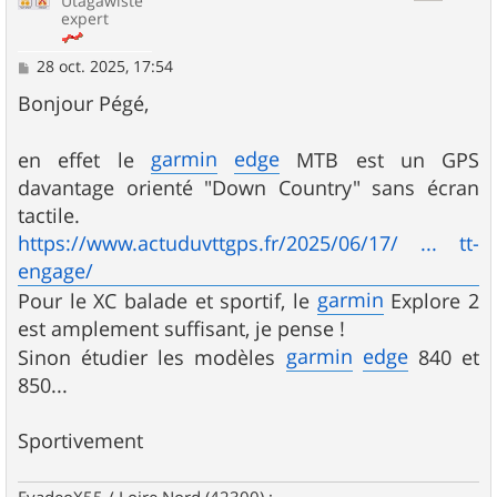
Utagawiste
expert
M
28 oct. 2025, 17:54
e
s
Bonjour Pégé,
s
a
g
garmin
edge
en effet le
MTB est un GPS
e
davantage orienté "Down Country" sans écran
tactile.
https://www.actuduvttgps.fr/2025/06/17/ ... tt-
engage/
garmin
Pour le XC balade et sportif, le
Explore 2
est amplement suffisant, je pense !
garmin
edge
Sinon étudier les modèles
840 et
850...
Sportivement