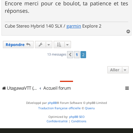
Encore merci pour ce boulot, ta patience et tes
réponses.
Cube Stereo Hybrid 140 SLX /
garmin
Explore 2
a
u
Répondre
t
13 messages
1
2
Précédent
Aller
UtagawaVTT (Randos VTT et VTTAE avec traces GPS)
Accueil forum
Développé par
phpBB
® Forum Software © phpBB Limited
Traduction française officielle
©
Qiaeru
Optimized by:
phpBB SEO
Confidentialité
|
Conditions