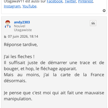
UtagawaVTT est aussi sur
Facebook
,
Twitter
,
Pinterest
,
Instagram
,
YouTube
.
a
u
andy2303
t
Nouvel
Utagawiste
M
07 juin 2026, 18:14
e
s
Réponse tardive,
s
a
g
J'ai les fleches !
e
Il suffisait juste de démarrer une trace et de
bouger, et hop, le fléchage apparait.
Mais au moins, j'ai la carte de la France
désormais.
Je pense que c'est moi qui ait fait une mauvaise
manipulation.