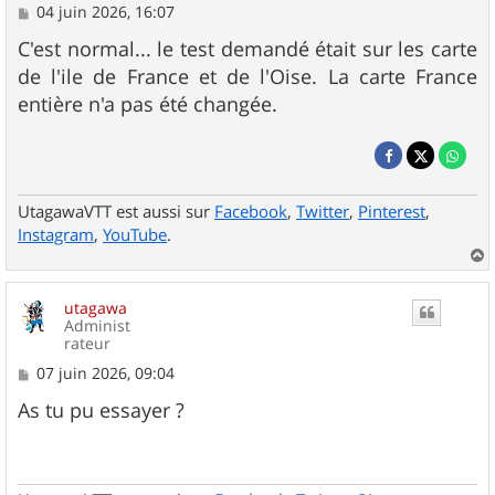
M
04 juin 2026, 16:07
e
s
C'est normal... le test demandé était sur les carte
s
de l'ile de France et de l'Oise. La carte France
a
g
entière n'a pas été changée.
e
UtagawaVTT est aussi sur
Facebook
,
Twitter
,
Pinterest
,
Instagram
,
YouTube
.
a
u
utagawa
t
Administ
rateur
M
07 juin 2026, 09:04
e
s
As tu pu essayer ?
s
a
g
e