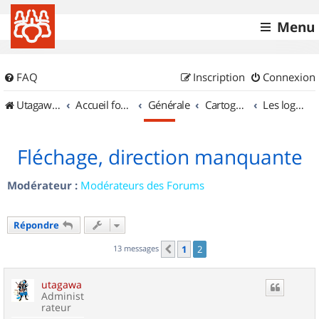
Menu
FAQ
Inscription
Connexion
UtagawaVTT (Randos VTT et VTTAE avec traces GPS)
Accueil forum
Générale
Cartographie et GPS
Les logiciels
Fléchage, direction manquante
Modérateur :
Modérateurs des Forums
Répondre
13 messages
1
2
Précédent
utagawa
Administ
rateur