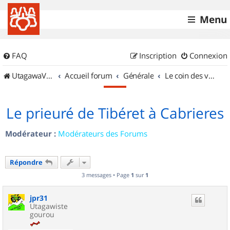
Menu
FAQ
Inscription
Connexion
UtagawaVTT (Randos VTT et VTTAE avec traces GPS)
Accueil forum
Générale
Le coin des vidéastes
Le prieuré de Tibéret à Cabrieres
Modérateur :
Modérateurs des Forums
Répondre
3 messages • Page
1
sur
1
jpr31
Utagawiste
gourou