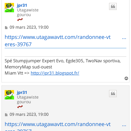
u
jpr31
t
Utagawiste
gourou
M
09 mars 2023, 19:00
e
s
https://www.utagawavtt.com/randonnee-vt ...
s
eres-39767
a
g
e
Spé Stumpjumper Expert Evo, Egde305, TwoNav sportiva,
MemoryMap sud-ouest
Miam Vtt =>
http://jpr31.blogspot.fr/
a
u
jpr31
t
Utagawiste
gourou
M
09 mars 2023, 19:00
e
s
https://www.utagawavtt.com/randonnee-vt ...
s