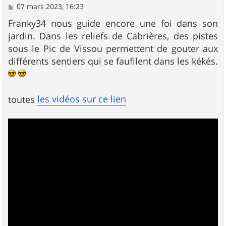
M
07 mars 2023, 16:23
e
s
Franky34 nous guide encore une foi dans son
s
jardin. Dans les reliefs de Cabrières, des pistes
a
g
sous le Pic de Vissou permettent de gouter aux
e
différents sentiers qui se faufilent dans les kékés.
les vidéos sur ce lien
toutes