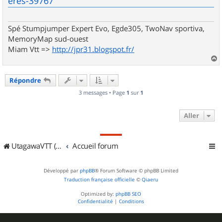
eres-39767
a
g
e
Spé Stumpjumper Expert Evo, Egde305, TwoNav sportiva,
MemoryMap sud-ouest
Miam Vtt =>
http://jpr31.blogspot.fr/
a
u
Répondre
t
3 messages • Page
1
sur
1
Aller
UtagawaVTT (Randos VTT et VTTAE avec traces GPS)
Accueil forum
Développé par
phpBB
® Forum Software © phpBB Limited
Traduction française officielle
©
Qiaeru
Optimized by:
phpBB SEO
Confidentialité
|
Conditions