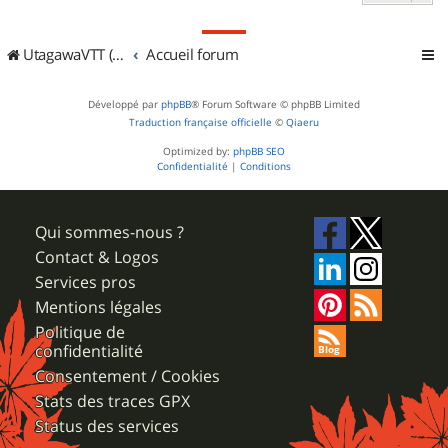
UtagawaVTT (Randos VTT et VTTAE avec traces GPS)
Accueil forum
Développé par
phpBB
® Forum Software © phpBB Limited
Traduction française officielle
©
Qiaeru
Optimized by:
phpBB SEO
Confidentialité
|
Conditions
Qui sommes-nous ?
Contact & Logos
Services pros
Mentions légales
Politique de
confidentialité
Consentement / Cookies
Stats des traces GPX
Status des services