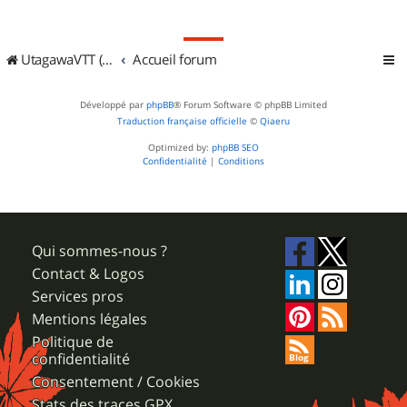
UtagawaVTT (Randos VTT et VTTAE avec traces GPS)
Accueil forum
Développé par
phpBB
® Forum Software © phpBB Limited
Traduction française officielle
©
Qiaeru
Optimized by:
phpBB SEO
Confidentialité
|
Conditions
Qui sommes-nous ?
Contact & Logos
Services pros
Mentions légales
Politique de
confidentialité
Consentement / Cookies
Stats des traces GPX