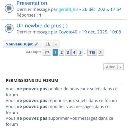
Presentation
Dernier message par
gerald_83
«
26 déc. 2025, 17:54
Réponses :
1
Un newbie de plus ;-)
Dernier message par
Coyote40
«
19 déc. 2025, 10:08
Nouveau sujet
Page
1
sur
115
3443 sujets
1
2
3
4
5
115
Suivant
…
Aller
PERMISSIONS DU FORUM
Vous
ne pouvez pas
publier de nouveaux sujets dans ce
forum
Vous
ne pouvez pas
répondre aux sujets dans ce forum
Vous
ne pouvez pas
modifier vos messages dans ce
forum
Vous
ne pouvez pas
supprimer vos messages dans ce
forum