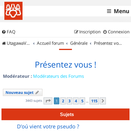
Menu
FAQ
Inscription
Connexion
UtagawaVTT (Randos VTT et VTTAE avec traces GPS)
Accueil forum
Générale
Présentez vous !
Présentez vous !
Modérateur :
Modérateurs des Forums
Nouveau sujet
Page
1
sur
115
3443 sujets
1
2
3
4
5
115
Suivant
…
Sujets
D'oú vient votre pseudo ?