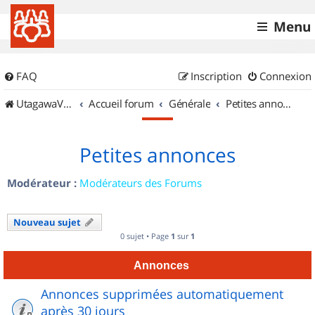
Menu
FAQ
Inscription
Connexion
UtagawaVTT (Randos VTT et VTTAE avec traces GPS)
Accueil forum
Générale
Petites annonces
Petites annonces
Modérateur :
Modérateurs des Forums
Nouveau sujet
0 sujet • Page
1
sur
1
Annonces
Annonces supprimées automatiquement
après 30 jours