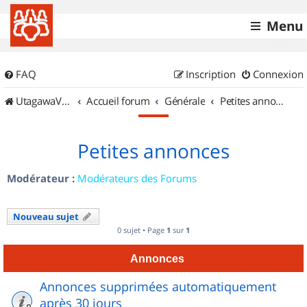
Menu
FAQ
Inscription
Connexion
UtagawaVTT (Randos VTT et VTTAE avec traces GPS)
Accueil forum
Générale
Petites annonces
Petites annonces
Modérateur :
Modérateurs des Forums
Nouveau sujet
0 sujet • Page
1
sur
1
Annonces
Annonces supprimées automatiquement
après 30 jours