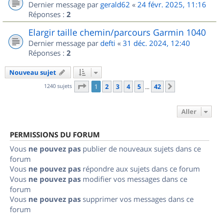
Dernier message par
gerald62
«
24 févr. 2025, 11:16
Réponses :
2
Elargir taille chemin/parcours Garmin 1040
Dernier message par
defti
«
31 déc. 2024, 12:40
Réponses :
2
Nouveau sujet
Page
1
sur
42
1240 sujets
1
2
3
4
5
42
Suivant
…
Aller
PERMISSIONS DU FORUM
Vous
ne pouvez pas
publier de nouveaux sujets dans ce
forum
Vous
ne pouvez pas
répondre aux sujets dans ce forum
Vous
ne pouvez pas
modifier vos messages dans ce
forum
Vous
ne pouvez pas
supprimer vos messages dans ce
forum