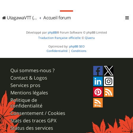
UtagawaVTT (Randos VTT et VTTAE avec traces GPS)
Accueil forum
Développé par
phpBB
® Forum Software © phpBB Limited
Traduction française officielle
©
Qiaeru
Optimized by:
phpBB SEO
Confidentialité
|
Conditions
Qui sommes-nous ?
Contact & Logos
Services pros
Mentions légales
Politique de
confidentialité
Consentement / Cookies
Stats des traces GPX
Status des services