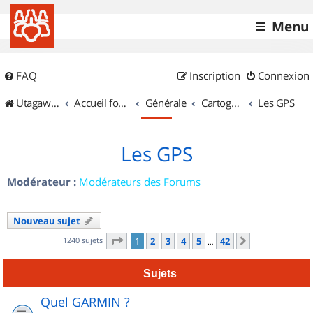
Menu
FAQ
Inscription
Connexion
UtagawaVTT (Randos VTT et VTTAE avec traces GPS)
Accueil forum
Générale
Cartographie et GPS
Les GPS
Les GPS
Modérateur :
Modérateurs des Forums
Nouveau sujet
Page
1
sur
42
1240 sujets
1
2
3
4
5
42
Suivant
…
Sujets
Quel GARMIN ?