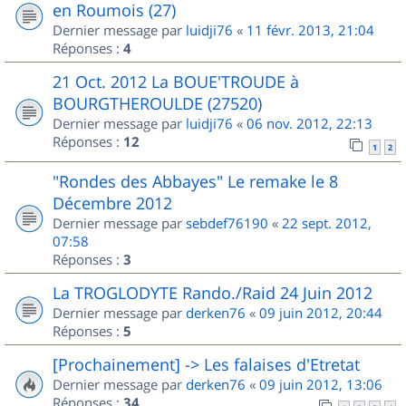
en Roumois (27)
Dernier message par
luidji76
«
11 févr. 2013, 21:04
Réponses :
4
21 Oct. 2012 La BOUE'TROUDE à
BOURGTHEROULDE (27520)
Dernier message par
luidji76
«
06 nov. 2012, 22:13
Réponses :
12
1
2
"Rondes des Abbayes" Le remake le 8
Décembre 2012
Dernier message par
sebdef76190
«
22 sept. 2012,
07:58
Réponses :
3
La TROGLODYTE Rando./Raid 24 Juin 2012
Dernier message par
derken76
«
09 juin 2012, 20:44
Réponses :
5
[Prochainement] -> Les falaises d'Etretat
Dernier message par
derken76
«
09 juin 2012, 13:06
Réponses :
34