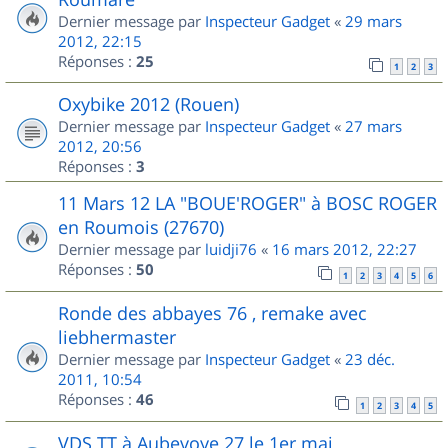
Dernier message par
Inspecteur Gadget
«
29 mars
2012, 22:15
Réponses :
25
1
2
3
Oxybike 2012 (Rouen)
Dernier message par
Inspecteur Gadget
«
27 mars
2012, 20:56
Réponses :
3
11 Mars 12 LA "BOUE'ROGER" à BOSC ROGER
en Roumois (27670)
Dernier message par
luidji76
«
16 mars 2012, 22:27
Réponses :
50
1
2
3
4
5
6
Ronde des abbayes 76 , remake avec
liebhermaster
Dernier message par
Inspecteur Gadget
«
23 déc.
2011, 10:54
Réponses :
46
1
2
3
4
5
VDS TT à Aubevoye 27 le 1er mai