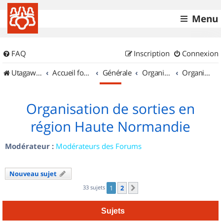
Menu
FAQ
Inscription
Connexion
UtagawaVTT (Randos VTT et VTTAE avec traces GPS)
Accueil forum
Générale
Organisation de sorties & Recherche de partenaires
Organisation de sorties en région Haute Normandie
Organisation de sorties en
région Haute Normandie
Modérateur :
Modérateurs des Forums
Nouveau sujet
33 sujets
1
2
Suivant
Sujets