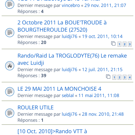
Dernier message par
vincebro
«
29 nov. 2011, 21:07
Réponses :
4
2 Octobre 2011 La BOUE'TROUDE à
BOURGTHEROULDE (27520)
Dernier message par
luidji76
«
19 oct. 2011, 10:14
Réponses :
20
1
2
3
Rando/Raid La TROGLODYTE(76) Le remake
avec Luidji
Dernier message par
luidji76
«
12 juil. 2011, 21:15
Réponses :
39
1
2
3
4
LE 29 MAI 2011 LA MONCHOISE 4
Dernier message par
seblal
«
11 mai 2011, 11:08
ROULER UTILE
Dernier message par
luidji76
«
28 nov. 2010, 21:48
Réponses :
1
[10 Oct. 2010]>Rando VTT à