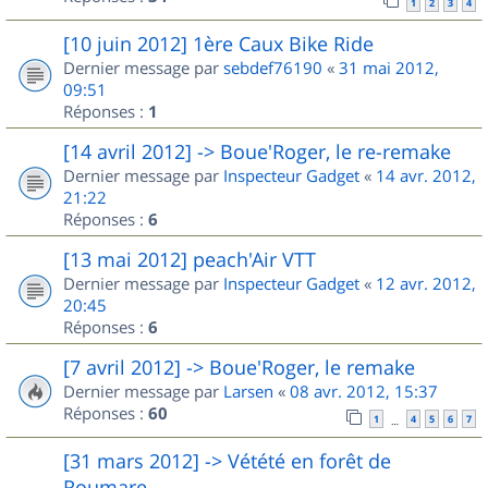
1
2
3
4
[10 juin 2012] 1ère Caux Bike Ride
Dernier message par
sebdef76190
«
31 mai 2012,
09:51
Réponses :
1
[14 avril 2012] -> Boue'Roger, le re-remake
Dernier message par
Inspecteur Gadget
«
14 avr. 2012,
21:22
Réponses :
6
[13 mai 2012] peach'Air VTT
Dernier message par
Inspecteur Gadget
«
12 avr. 2012,
20:45
Réponses :
6
[7 avril 2012] -> Boue'Roger, le remake
Dernier message par
Larsen
«
08 avr. 2012, 15:37
Réponses :
60
1
4
5
6
7
…
[31 mars 2012] -> Vétété en forêt de
Roumare