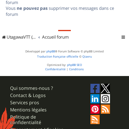
forum
Vous
ne pouvez pas
supprimer vos messages dans ce
forum
UtagawaVTT (Randos VTT et VTTAE avec traces GPS)
Accueil forum
Développé par
phpBB
® Forum Software © phpBB Limited
Traduction française officielle
©
Qiaeru
Optimized by:
phpBB SEO
Confidentialité
|
Conditions
Qui sommes-nous ?
Contact & Logos
Services pros
Mentions légales
Politique de
confidentialité