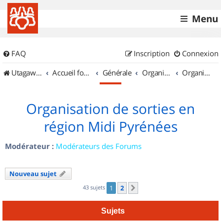
Menu
FAQ
Inscription
Connexion
UtagawaVTT (Randos VTT et VTTAE avec traces GPS)
Accueil forum
Générale
Organisation de sorties & Recherche de partenaires
Organisation de sorties en région Midi Pyrénées
Organisation de sorties en
région Midi Pyrénées
Modérateur :
Modérateurs des Forums
Nouveau sujet
43 sujets
1
2
Suivant
Sujets