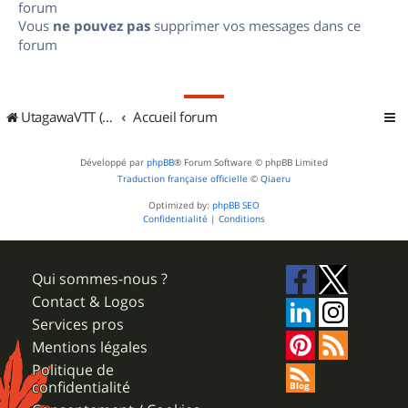
forum
Vous
ne pouvez pas
supprimer vos messages dans ce
forum
UtagawaVTT (Randos VTT et VTTAE avec traces GPS)
Accueil forum
Développé par
phpBB
® Forum Software © phpBB Limited
Traduction française officielle
©
Qiaeru
Optimized by:
phpBB SEO
Confidentialité
|
Conditions
Qui sommes-nous ?
Contact & Logos
Services pros
Mentions légales
Politique de
confidentialité