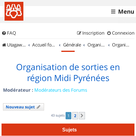
Menu
FAQ
Inscription
Connexion
UtagawaVTT (Randos VTT et VTTAE avec traces GPS)
Accueil forum
Générale
Organisation de sorties & Recherche de partenaires
Organisation de sorties en région Midi Pyrénées
Organisation de sorties en
région Midi Pyrénées
Modérateur :
Modérateurs des Forums
Nouveau sujet
43 sujets
1
2
Suivant
Sujets