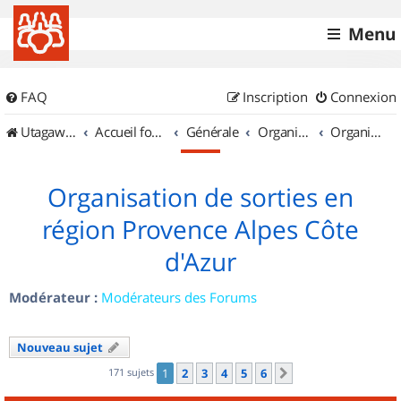
Menu
FAQ
Inscription
Connexion
UtagawaVTT (Randos VTT et VTTAE avec traces GPS)
Accueil forum
Générale
Organisation de sorties & Recherche de partenaires
Organisation de sorties en région Provence Alpes Côte d'Azur
Organisation de sorties en
région Provence Alpes Côte
d'Azur
Modérateur :
Modérateurs des Forums
Nouveau sujet
171 sujets
1
2
3
4
5
6
Suivant