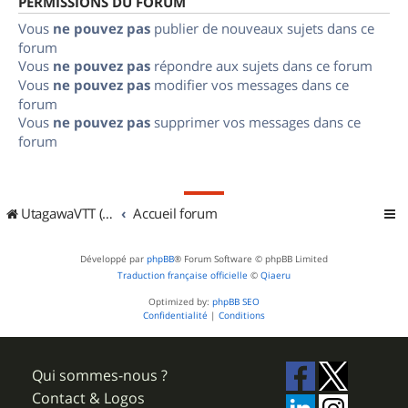
PERMISSIONS DU FORUM
Vous
ne pouvez pas
publier de nouveaux sujets dans ce
forum
Vous
ne pouvez pas
répondre aux sujets dans ce forum
Vous
ne pouvez pas
modifier vos messages dans ce
forum
Vous
ne pouvez pas
supprimer vos messages dans ce
forum
UtagawaVTT (Randos VTT et VTTAE avec traces GPS)
Accueil forum
Développé par
phpBB
® Forum Software © phpBB Limited
Traduction française officielle
©
Qiaeru
Optimized by:
phpBB SEO
Confidentialité
|
Conditions
Qui sommes-nous ?
Contact & Logos