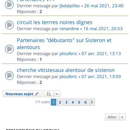
Dernier message par
jbdalpilles
«
26 mai 2021, 23:40
Réponses :
2
circuit les terrres noires dignes
Dernier message par
renardine
«
16 mai 2021, 20:53
Partenaires "débutants" sur Sisteron et
alentours
Dernier message par
plouferic
«
07 avr. 2021, 13:13
Réponses :
1
cherche vttistesaux alentour de sisteron
Dernier message par
plouferic
«
07 avr. 2021, 13:09
Réponses :
2
Nouveau sujet
171 sujets
1
2
3
4
5
6
Suivant
Aller