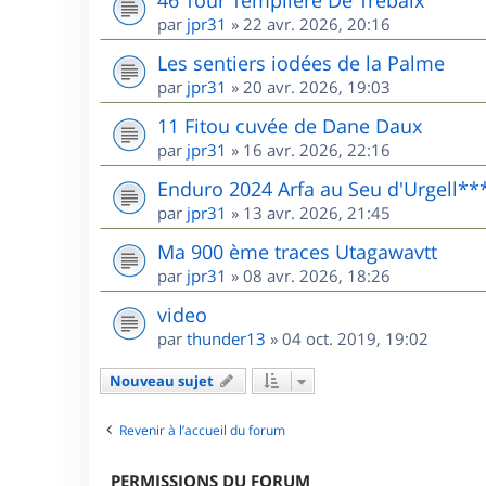
46 Tour Templière De Trébaix
par
jpr31
»
22 avr. 2026, 20:16
Les sentiers iodées de la Palme
par
jpr31
»
20 avr. 2026, 19:03
11 Fitou cuvée de Dane Daux
par
jpr31
»
16 avr. 2026, 22:16
Enduro 2024 Arfa au Seu d'Urgell**
par
jpr31
»
13 avr. 2026, 21:45
Ma 900 ème traces Utagawavtt
par
jpr31
»
08 avr. 2026, 18:26
video
par
thunder13
»
04 oct. 2019, 19:02
Nouveau sujet
Revenir à l’accueil du forum
PERMISSIONS DU FORUM