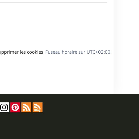
a
s
g
s
e
a
g
e
upprimer les cookies
Fuseau horaire sur
UTC+02:00