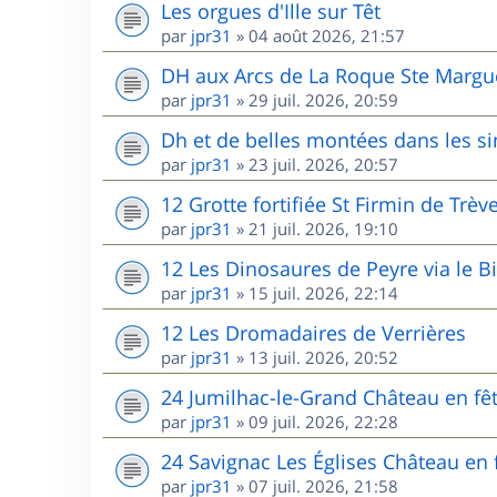
Les orgues d'Ille sur Têt
par
jpr31
»
04 août 2026, 21:57
DH aux Arcs de La Roque Ste Margu
par
jpr31
»
29 juil. 2026, 20:59
Dh et de belles montées dans les s
par
jpr31
»
23 juil. 2026, 20:57
12 Grotte fortifiée St Firmin de Trèv
par
jpr31
»
21 juil. 2026, 19:10
12 Les Dinosaures de Peyre via le B
par
jpr31
»
15 juil. 2026, 22:14
12 Les Dromadaires de Verrières
par
jpr31
»
13 juil. 2026, 20:52
24 Jumilhac-le-Grand Château en fê
par
jpr31
»
09 juil. 2026, 22:28
24 Savignac Les Églises Château en 
par
jpr31
»
07 juil. 2026, 21:58