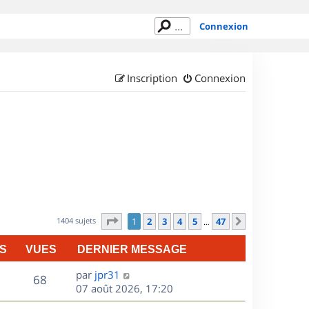
Connexion
Inscription
Connexion
Page
1
sur
47
1404 sujets
1
2
3
4
5
47
Suivant
…
S
VUES
DERNIER MESSAGE
D
par
jpr31
V
68
e
07 août 2026, 17:20
r
u