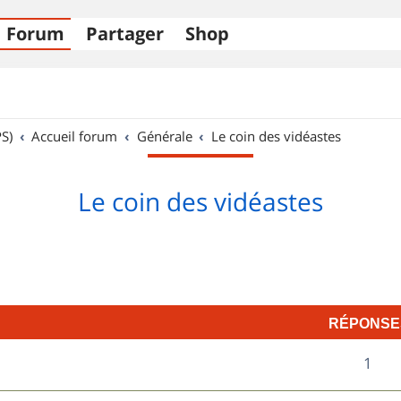
Forum
Partager
Shop
S)
Accueil forum
Générale
Le coin des vidéastes
Le coin des vidéastes
RÉPONSE
R
1
é