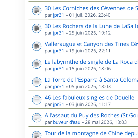
30 Les Corniches des Cévennes de 
par
jpr31
»
01 juil. 2026, 23:40
30 Les Rochers de la Lune de LaSall
par
jpr31
»
25 juin 2026, 19:12
Valleraugue et Canyon des Tines C
par
jpr31
»
19 juin 2026, 22:11
Le labyrinthe de single de La Roca d
par
jpr31
»
15 juin 2026, 18:06
La Torre de l'Esparra à Santa Colom
par
jpr31
»
05 juin 2026, 18:03
46 Les fabuleux singles de Douelle
par
jpr31
»
03 juin 2026, 11:17
A l'assaut du Puy des Roches (St G
par
buveur d'eau
»
28 mai 2026, 18:03
Tour de la montagne de Chine depui