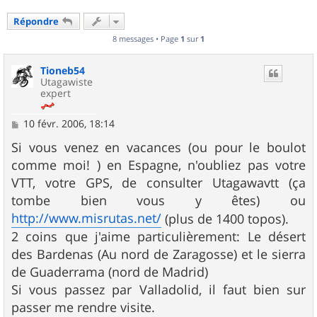
Répondre
8 messages • Page
1
sur
1
Tioneb54
Utagawiste
expert
M
10 févr. 2006, 18:14
e
s
Si vous venez en vacances (ou pour le boulot
s
comme moi! ) en Espagne, n'oubliez pas votre
a
g
VTT, votre GPS, de consulter Utagawavtt (ça
e
tombe bien vous y êtes) ou
http://www.misrutas.net/
(plus de 1400 topos).
2 coins que j'aime particulièrement: Le désert
des Bardenas (Au nord de Zaragosse) et le sierra
de Guaderrama (nord de Madrid)
Si vous passez par Valladolid, il faut bien sur
passer me rendre visite.