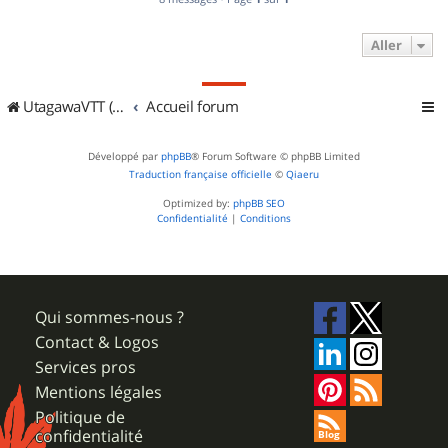
Aller
UtagawaVTT (Randos VTT et VTTAE avec traces GPS)
Accueil forum
Développé par
phpBB
® Forum Software © phpBB Limited
Traduction française officielle
©
Qiaeru
Optimized by:
phpBB SEO
Confidentialité
|
Conditions
Qui sommes-nous ?
Contact & Logos
Services pros
Mentions légales
Politique de
confidentialité