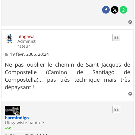
a
u
utagawa
t
Administ
rateur
M
19 févr. 2006, 20:24
e
s
Ne pas oublier le chemin de Saint Jacques de
s
Compostelle (Camino de Santiago de
a
g
Compostella)... pas très technique mais très
e
dépaysant !
a
u
t
harmindigo
Utagawiste habitué