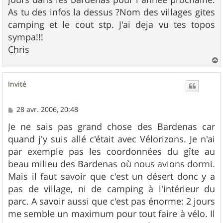
As tu des infos la dessus ?Nom des villages gites
camping et le cout stp. J'ai deja vu tes topos
sympa!!!
Chris
a
u
Invité
t
M
28 avr. 2006, 20:48
e
s
Je ne sais pas grand chose des Bardenas car
s
quand j'y suis allé c'était avec Vélorizons. Je n'ai
a
g
par exemple pas les coordonnées du gîte au
e
beau milieu des Bardenas où nous avions dormi.
Mais il faut savoir que c'est un désert donc y a
pas de village, ni de camping à l'intérieur du
parc. A savoir aussi que c'est pas énorme: 2 jours
me semble un maximum pour tout faire à vélo. Il