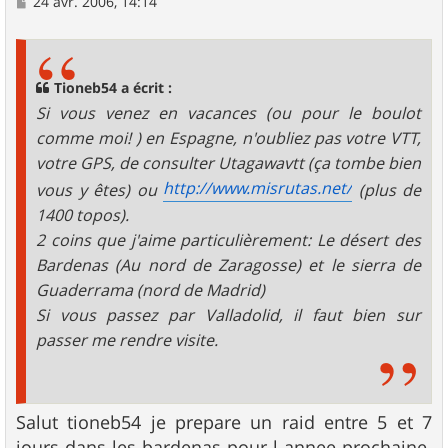
M
24 avr. 2006, 14:14
e
s
s
a
g
Tioneb54 a écrit :
e
Si vous venez en vacances (ou pour le boulot
comme moi! ) en Espagne, n'oubliez pas votre VTT,
votre GPS, de consulter Utagawavtt (ça tombe bien
http://www.misrutas.net/
vous y êtes) ou
(plus de
1400 topos).
2 coins que j'aime particulièrement: Le désert des
Bardenas (Au nord de Zaragosse) et le sierra de
Guaderrama (nord de Madrid)
Si vous passez par Valladolid, il faut bien sur
passer me rendre visite.
Salut tioneb54 je prepare un raid entre 5 et 7
jours dans les bardenas pour l annee prochaine.