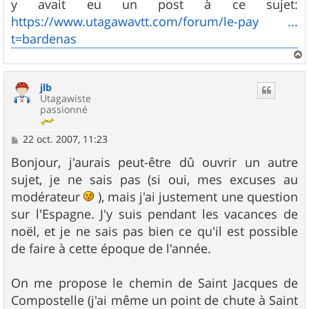
y avait eu un post à ce sujet:
https://www.utagawavtt.com/forum/le-pay ...
t=bardenas
a
u
jlb
t
Utagawiste
passionné
M
22 oct. 2007, 11:23
e
s
Bonjour, j'aurais peut-être dû ouvrir un autre
s
sujet, je ne sais pas (si oui, mes excuses au
a
g
modérateur
), mais j'ai justement une question
e
sur l'Espagne. J'y suis pendant les vacances de
noël, et je ne sais pas bien ce qu'il est possible
de faire à cette époque de l'année.
On me propose le chemin de Saint Jacques de
Compostelle (j'ai même un point de chute à Saint