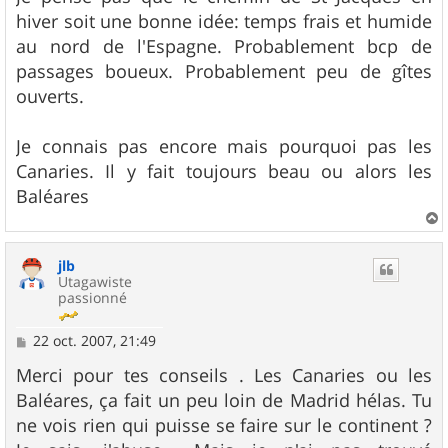
s
hiver soit une bonne idée: temps frais et humide
a
g
au nord de l'Espagne. Probablement bcp de
e
passages boueux. Probablement peu de gîtes
ouverts.
Je connais pas encore mais pourquoi pas les
Canaries. Il y fait toujours beau ou alors les
Baléares
a
u
jlb
t
Utagawiste
passionné
M
22 oct. 2007, 21:49
e
s
Merci pour tes conseils . Les Canaries ou les
s
Baléares, ça fait un peu loin de Madrid hélas. Tu
a
g
ne vois rien qui puisse se faire sur le continent ?
e