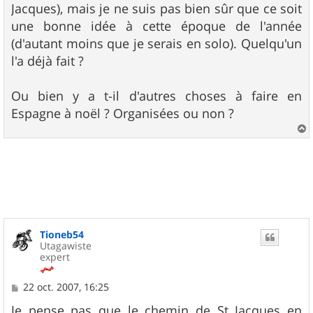
Jacques), mais je ne suis pas bien sûr que ce soit
une bonne idée à cette époque de l'année
(d'autant moins que je serais en solo). Quelqu'un
l'a déjà fait ?
Ou bien y a t-il d'autres choses à faire en
Espagne à noël ? Organisées ou non ?
a
u
t
Tioneb54
Utagawiste
expert
M
22 oct. 2007, 16:25
e
s
Je pense pas que le chemin de St Jacques en