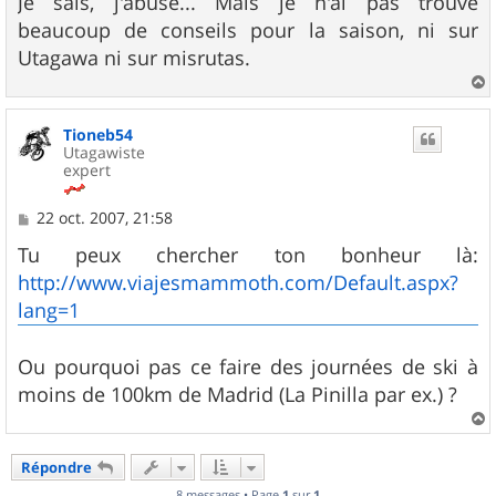
Je sais, j'abuse... Mais je n'ai pas trouvé
beaucoup de conseils pour la saison, ni sur
Utagawa ni sur misrutas.
a
u
Tioneb54
t
Utagawiste
expert
M
22 oct. 2007, 21:58
e
s
Tu peux chercher ton bonheur là:
s
http://www.viajesmammoth.com/Default.aspx?
a
g
lang=1
e
Ou pourquoi pas ce faire des journées de ski à
moins de 100km de Madrid (La Pinilla par ex.) ?
a
u
Répondre
t
8 messages • Page
1
sur
1