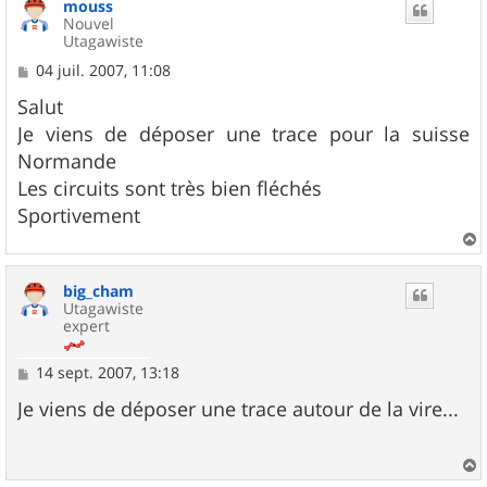
mouss
Nouvel
Utagawiste
M
04 juil. 2007, 11:08
e
s
Salut
s
Je viens de déposer une trace pour la suisse
a
g
Normande
e
Les circuits sont très bien fléchés
Sportivement
a
u
big_cham
t
Utagawiste
expert
M
14 sept. 2007, 13:18
e
s
Je viens de déposer une trace autour de la vire...
s
a
g
e
a