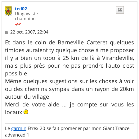
u
ted02
t
Utagawiste
champion
M
22 oct. 2007, 22:04
e
s
Et dans le coin de Barneville Carteret quelques
s
timides auraient ty quelque chose à me proposer
a
g
il y a bien un topo à 25 km de là à Virandeville,
e
mais plus près pour ne pas prendre l'auto c'est
possible
Même quelques sugestions sur les choses à voir
ou des chemins sympas dans un rayon de 20km
autour du village
Merci de votre aide ... je compte sur vous les
locaux
Le
garmin
Etrex 20 se fait promener par mon Giant Trance
advanced 1