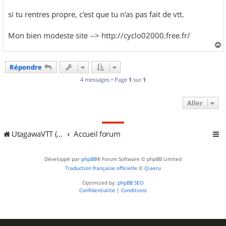
si tu rentres propre, c'est que tu n'as pas fait de vtt.
Mon bien modeste site --> http://cyclo02000.free.fr/
a
u
Répondre
t
4 messages • Page
1
sur
1
Aller
UtagawaVTT (Randos VTT et VTTAE avec traces GPS)
Accueil forum
Développé par
phpBB
® Forum Software © phpBB Limited
Traduction française officielle
©
Qiaeru
Optimized by:
phpBB SEO
Confidentialité
|
Conditions