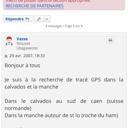
merci de poster dans la section appropriée.
RECHERCHE DE PARTENAIRES
Répondre
4 messages • Page
1
sur
1
Vasse
Nouvel
Utagawiste
M
29 avr. 2007, 18:33
e
s
Bonjour à tous
s
a
g
Je suis à la recherche de tracé GPS dans la
e
calvados et la manche
Dans le calvados au sud de caen (suisse
normande)
Dans la manche autour de st lo (roche du ham)