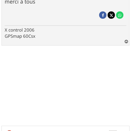
merci à tous
X control 2006
GPSmap 60Csx
a
u
t