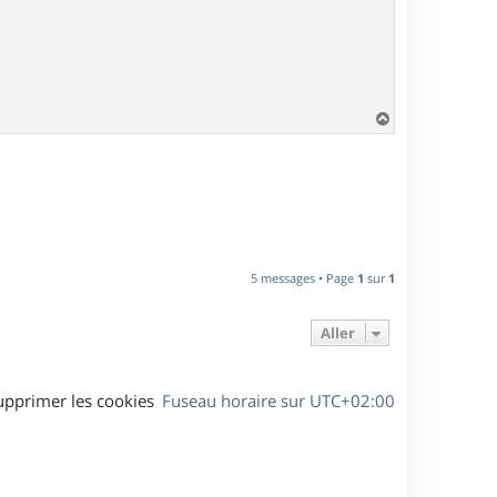
H
a
u
t
5 messages • Page
1
sur
1
Aller
upprimer les cookies
Fuseau horaire sur
UTC+02:00