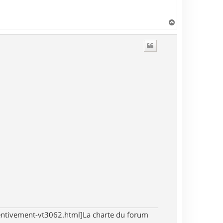
H
a
u
t
tentivement-vt3062.html]La charte du forum