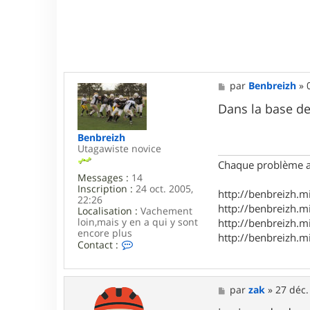
M
par
Benbreizh
»
e
s
Dans la base de
s
a
Benbreizh
g
Utagawiste novice
e
Chaque problème a u
Messages :
14
Inscription :
24 oct. 2005,
http://benbreizh.min
22:26
http://benbreizh.mi
Localisation :
Vachement
loin,mais y en a qui y sont
http://benbreizh.min
encore plus
http://benbreizh.mi
C
Contact :
o
n
t
a
M
par
zak
»
27 déc.
c
e
t