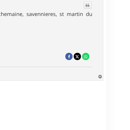
uchemaine, savennieres, st martin du
H
a
u
t