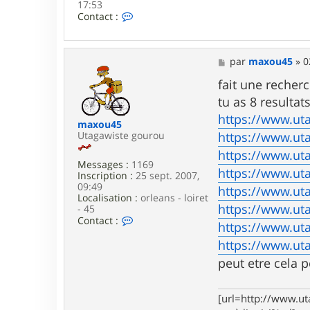
17:53
C
Contact :
o
n
t
a
M
par
maxou45
»
0
c
e
t
s
fait une recher
e
s
tu as 8 resultat
r
a
B
g
https://www.ut
maxou45
o
e
Utagawiste gourou
https://www.ut
u
n
https://www.ut
Messages :
1169
https://www.ut
Inscription :
25 sept. 2007,
09:49
https://www.ut
Localisation :
orleans - loiret
https://www.ut
- 45
C
Contact :
https://www.ut
o
n
https://www.ut
t
peut etre cela p
a
c
t
e
[url=http://www.ut
r