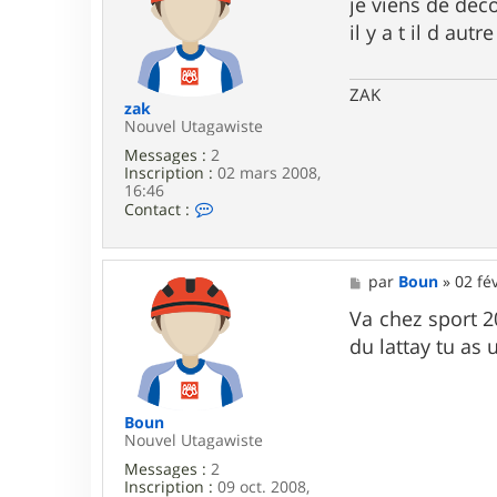
s
je viens de deco
e
s
il y a t il d au
r
a
B
g
e
e
n
ZAK
b
zak
r
Nouvel Utagawiste
e
Messages :
2
i
Inscription :
02 mars 2008,
z
16:46
h
C
Contact :
o
n
t
a
M
par
Boun
»
02 fé
c
e
t
s
Va chez sport 2
e
s
du lattay tu as
r
a
z
g
a
e
k
Boun
Nouvel Utagawiste
Messages :
2
Inscription :
09 oct. 2008,