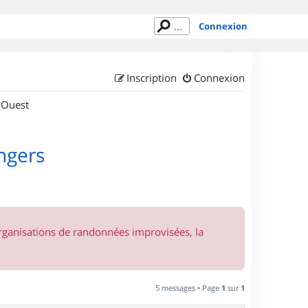
Connexion
Inscription
Connexion
 Ouest
ngers
organisations de randonnées improvisées, la
5 messages • Page
1
sur
1