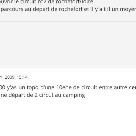
uvrir le circuit n°2 de rochefort/loire
tre parcours au depart de rochefort et il y a t il un mo
vr. 2009, 15:14
00 y'as un topo d'une 10ene de circuit entre autre ce
 une départ de 2 circut au camping