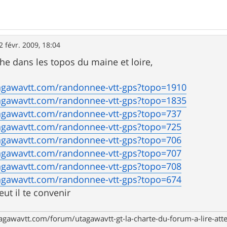
2 févr. 2009, 18:04
che dans les topos du maine et loire,
s
agawavtt.com/randonnee-vtt-gps?topo=1910
agawavtt.com/randonnee-vtt-gps?topo=1835
agawavtt.com/randonnee-vtt-gps?topo=737
agawavtt.com/randonnee-vtt-gps?topo=725
agawavtt.com/randonnee-vtt-gps?topo=706
agawavtt.com/randonnee-vtt-gps?topo=707
agawavtt.com/randonnee-vtt-gps?topo=708
agawavtt.com/randonnee-vtt-gps?topo=674
eut il te convenir
agawavtt.com/forum/utagawavtt-gt-la-charte-du-forum-a-lire-at