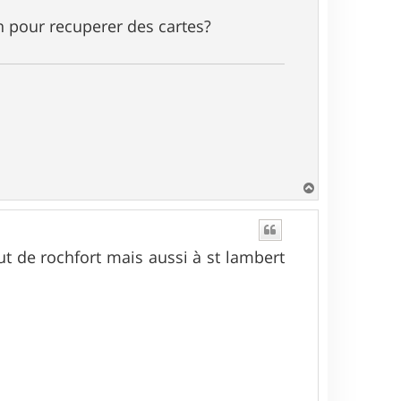
yen pour recuperer des cartes?
H
a
u
t
ut de rochfort mais aussi à st lambert