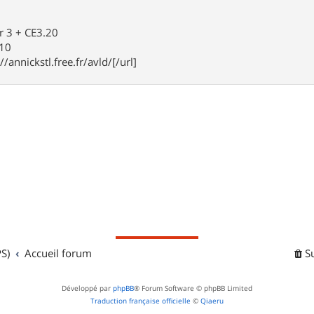
r 3 + CE3.20
910
//annickstl.free.fr/avld/[/url]
S)
Accueil forum
S
Développé par
phpBB
® Forum Software © phpBB Limited
Traduction française officielle
©
Qiaeru