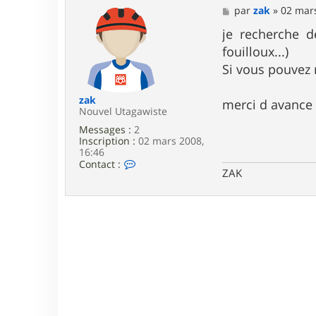
M
par
zak
»
02 mars
e
s
je recherche d
s
fouilloux...)
a
g
Si vous pouvez
e
zak
merci d avance
Nouvel Utagawiste
Messages :
2
Inscription :
02 mars 2008,
16:46
C
Contact :
ZAK
o
n
t
a
c
t
e
r
z
a
k