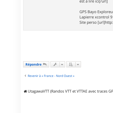
est à lire ici[/url]
m
a
x
GPS Bayo Exploreu
o
Lapierre xcontrol 
u
Site perso [url]http:
4
5
Répondre
Revenir à « France - Nord Ouest »
UtagawaVTT (Randos VTT et VTTAE avec traces GP